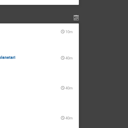
10m
planetari
40m
40m
40m