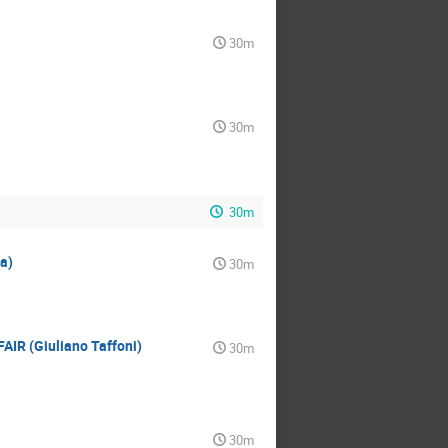
30m
30m
30m
a)
30m
AIR (Giuliano Taffoni)
30m
30m