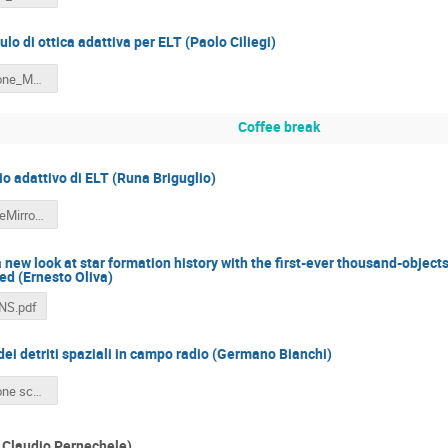
lo di ottica adattiva per ELT (Paolo Ciliegi)
Presentazione_MAORY_Scheda_INAF.pdf
Coffee break
io adattivo di ELT (Runa Briguglio)
M4-AdaptiveMirror-ELT-Briguglio.pdf
ew look at star formation history with the first-ever thousand-object
red (Ernesto Oliva)
NS.pdf
ei detriti spaziali in campo radio (Germano Bianchi)
Presentazione scheda SDR Bianchi Germano.pdf
 Claudio Pernechele)