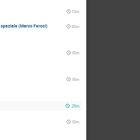
10m
 spaziale (Marco Feroci)
40m
30m
30m
20m
30m