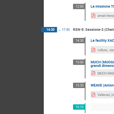
La missione T
12:00
RSN-5: Sessione-2 (Chai
14:30
→
17:45
La facility XA
14:30
collura_ xa
MUCH (MUOGRAP
15:00
grandi dimens
MUCH INAF
WEAVE (Antone
15:30
16:10