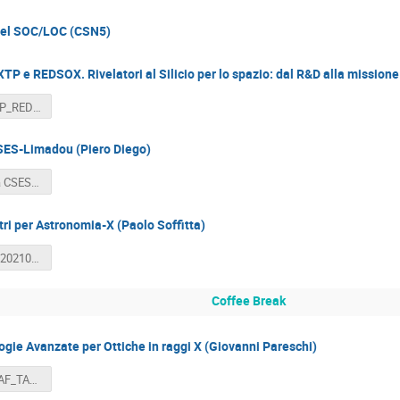
del SOC/LOC (CSN5)
TP e REDSOX. Rivelatori al Silicio per lo spazio: dal R&D alla missione
Feroci_eXTP_REDSOX_210517.pdf
ES-Limadou (Piero Diego)
Programma CSES_Limadou_DIEGO.pdf
ri per Astronomia-X (Paolo Soffitta)
SoffittaPAX20210517_Drive.pdf
Coffee Break
gie Avanzate per Ottiche in raggi X (Giovanni Pareschi)
Scheda_INAF_TAO_X.pdf