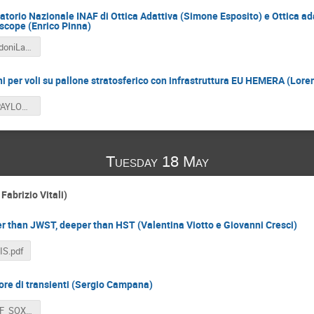
ratorio Nazionale INAF di Ottica Adattiva (Simone Esposito) e Ottica ada
scope (Enrico Pinna)
Esposito_AdoniLab_210517.pdf
ni per voli su pallone stratosferico con infrastruttura EU HEMERA (Loren
Scheda ITPAYLOAD_Fin_17-May-21 (1).pdf
Tuesday 18 May
Fabrizio Vitali)
r than JWST, deeper than HST (Valentina Viotto e Giovanni Cresci)
IS.pdf
re di transienti (Sergio Campana)
SchedeINAF_SOXS.pdf