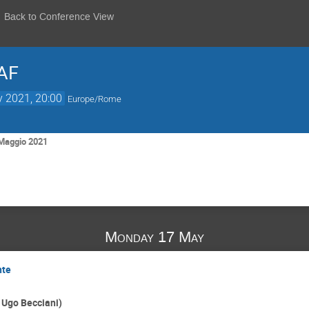
Back to Conference View
NAF
 2021, 20:00
Europe/Rome
 Maggio 2021
Monday 17 May
nte
 Ugo Becciani)