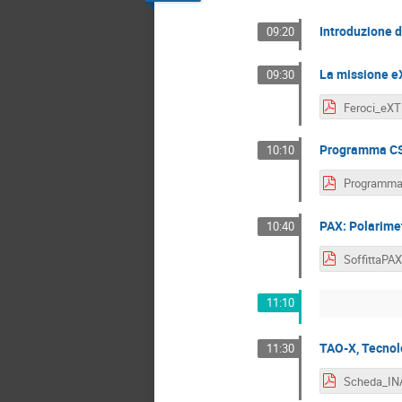
Introduzione 
09:20
La missione eX
09:30
Programma CS
10:10
PAX: Polarimet
10:40
11:10
TAO-X, Tecnolo
11:30