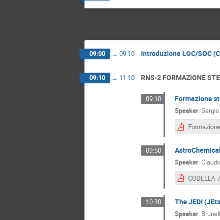
Introduzione LOC/SOC (
09:00
→
09:10
RNS-2 FORMAZIONE ST
09:10
→
11:10
Formazione ste
09:10
Speaker
:
Sergio
AstroChemical
09:50
Speaker
:
Claudi
CODELLA_A
The JEDI (JEts
10:30
Speaker
:
Brunell