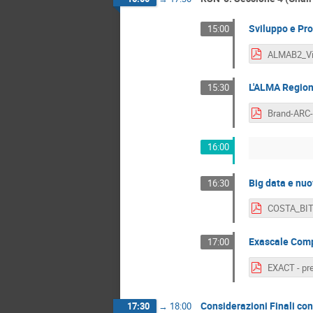
Sviluppo e Pro
15:00
L'ALMA Regiona
15:30
16:00
Big data e nuo
16:30
COSTA_BIT
Exascale Compu
17:00
Considerazioni Finali con 
17:30
→
18:00