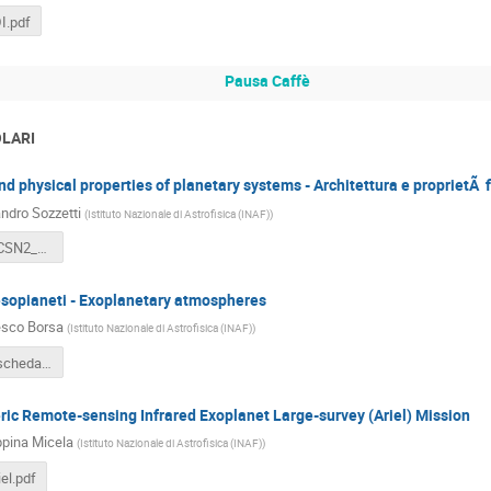
I.pdf
Pausa Caffè
OLARI
nd physical properties of planetary systems - Architettura e proprietÃ f
ndro Sozzetti
(
Istituto Nazionale di Astrofisica (INAF)
)
Audizione_CSN2_EXO-Arch_Sozzetti.pdf
esopianeti - Exoplanetary atmospheres
sco Borsa
(
Istituto Nazionale di Astrofisica (INAF)
)
Audizione_scheda_EXO-Atm.pdf
ic Remote-sensing Infrared Exoplanet Large-survey (Ariel) Mission
pina Micela
(
Istituto Nazionale di Astrofisica (INAF)
)
el.pdf