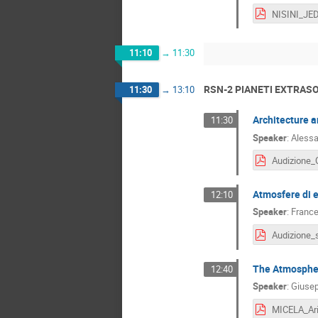
NISINI_JED
11:10
→
11:30
RSN-2 PIANETI EXTRAS
11:30
→
13:10
Architecture a
11:30
Speaker
:
Alessa
Atmosfere di 
12:10
Speaker
:
France
The Atmospher
12:40
Speaker
:
Giusep
MICELA_Ari