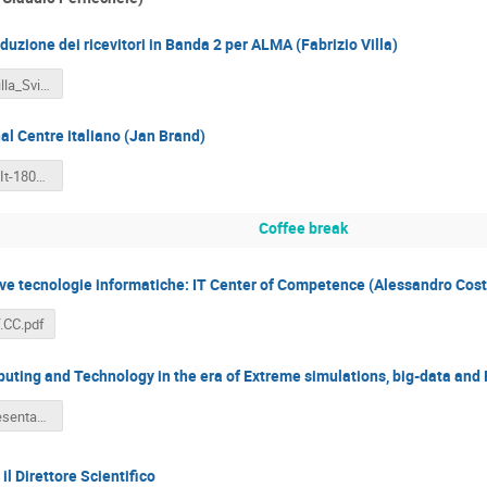
duzione dei ricevitori in Banda 2 per ALMA (Fabrizio Villa)
ALMAB2_Villa_Sviluppo e Produzione dei ricevitori in Banda 2.pdf
l Centre italiano (Jan Brand)
Brand-ARC-It-180521.pdf
Coffee break
ve tecnologie informatiche: IT Center of Competence (Alessandro Cost
.CC.pdf
ting and Technology in the era of Extreme simulations, big-data and F
EXACT - presentazione.pdf
il Direttore Scientifico