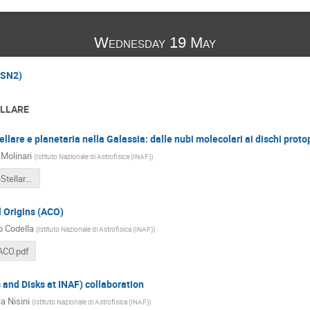
Wednesday 19 May
CSN2)
ELLARE
llare e planetaria nella Galassia: dalle nubi molecolari ai dischi proto
 Molinari
(
Istituto Nazionale di Astrofisica (INAF)
)
FormazioneStellare_INAF_CSN2_2021_4pdf.pdf
 Origins (ACO)
o Codella
(
Istituto Nazionale di Astrofisica (INAF)
)
CO.pdf
 and Disks at INAF) collaboration
a Nisini
(
Istituto Nazionale di Astrofisica (INAF)
)