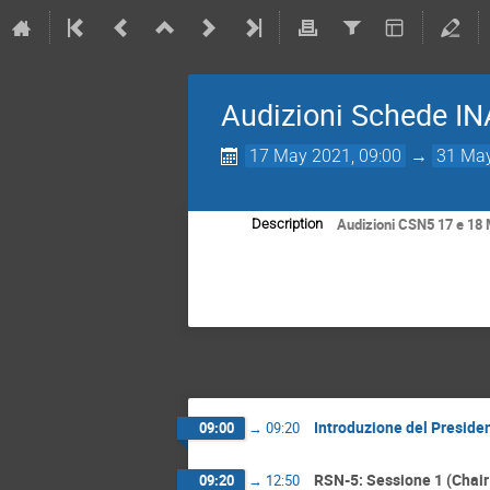
Audizioni Schede I
17 May 2021, 09:00
→
31 May
Audizioni CSN5 17 e 18
Description
Introduzione del Preside
09:00
→
09:20
RSN-5: Sessione 1 (Chair
09:20
→
12:50