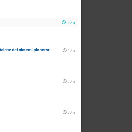
20m
isiche dei sistemi planetari
40m
30m
30m