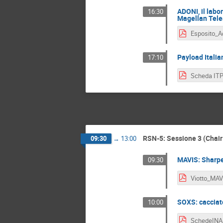
ADONI, il labo
16:30
Magellan Tele
Payload Italia
17:10
RSN-5: Sessione 3 (Chair 
09:30
→
13:00
MAVIS: Sharpe
09:30
Viotto_MAV
SOXS: cacciato
10:00