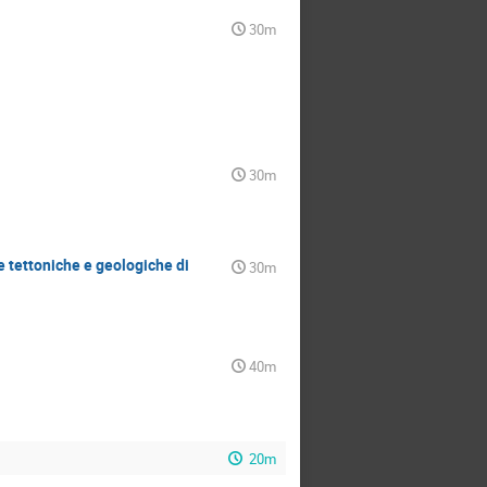
30m
30m
tettoniche e geologiche di
30m
40m
20m