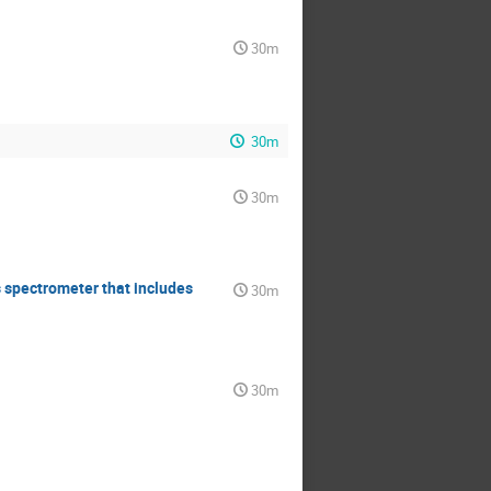
30m
30m
30m
s spectrometer that includes
30m
30m