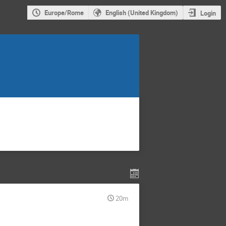
Europe/Rome
English (United Kingdom)
Login
20m