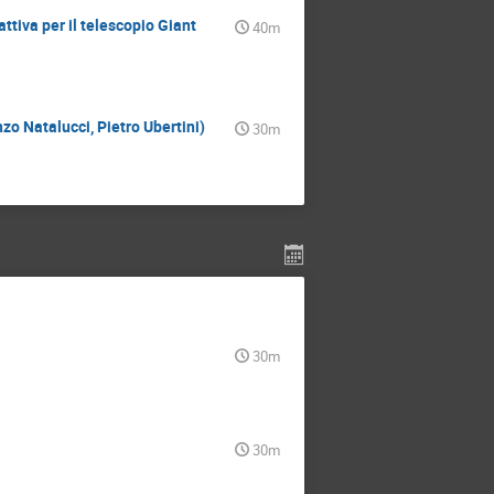
ttiva per il telescopio Giant
40m
zo Natalucci, Pietro Ubertini)
30m
30m
30m