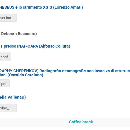
HESEUS e lo strumento XGIS (Lorenzo Amati)
amati-theseus-inaf21-v3.pdf
r Deborah Busonero)
CT presso INAF-OAPA (Alfonso Collura)
ct.pdf
HY CHERENKOV) Radiografia e tomografia non invasiva di strutture 
ioni (Osvaldo Catalano)
.pdf
lla Vallenari)
Vallenari_Iovino_WEAVE_AudizioneINAF2021.pdf
Coffee break