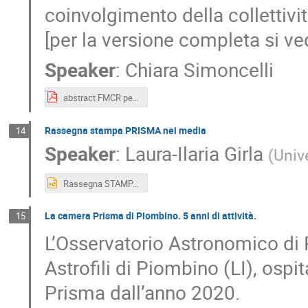
coinvolgimento della collettivit
[per la versione completa si ved
Speaker
:
Chiara Simoncelli
abstract FMCR per PRISMA DAYS 2025.pdf
Rassegna stampa PRISMA nei media
14
Speaker
:
Laura-Ilaria Girla
(
Unive
Rassegna STAMPA PRISMA NEI MEDIA- LAURA ILARIA GIRLA (1).pptx
La camera Prisma di Piombino. 5 anni di attività.
15
L’Osservatorio Astronomico di 
Astrofili di Piombino (LI), ospi
Prisma dall’anno 2020.