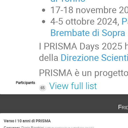
17-18 novembre 2
4-5 ottobre 2024,
P
Brembate di Sopra
I PRISMA Days 2025 ha
della
Direzione Scient
PRISMA è un progett
Participants
View full list
65
Fri
Verso i 10 anni di PRISMA
Convener
:
Dario Barghini