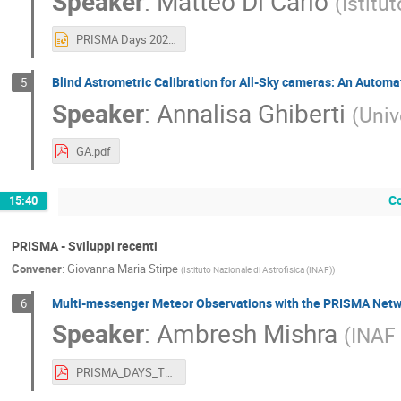
Speaker
:
Matteo Di Carlo
(
Istitu
PRISMA Days 2025.pptx
Blind Astrometric Calibration for All-Sky cameras: An Autom
5
Speaker
:
Annalisa Ghiberti
(
Univ
GA.pdf
Co
15:40
PRISMA - Sviluppi recenti
Convener
:
Giovanna Maria Stirpe
(
Istituto Nazionale di Astrofisica (INAF)
)
Multi-messenger Meteor Observations with the PRISMA Netw
6
Speaker
:
Ambresh Mishra
(
INAF 
PRISMA_DAYS_TERAMO.pdf