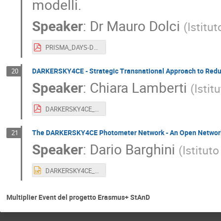
modelli.
Speaker
:
Dr
Mauro Dolci
(
Istitu
PRISMA_DAYS-Dolci.pdf
DARKERSKY4CE - Strategic Transnational Approach to Reduce
20
Speaker
:
Chiara Lamberti
(
Istit
DARKERSKY4CE_PRISMA Days 2025_Chiara Lamberti.pdf (2).pdf
The DARKERSKY4CE Photometer Network - An Open Network to
21
Speaker
:
Dario Barghini
(
Istitut
DARKERSKY4CE_PhotometerNetwork.pptx
Multiplier Event del progetto Erasmus+ StAnD