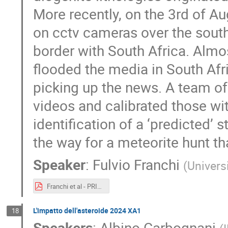
More recently, on the 3rd of A
on cctv cameras over the sout
border with South Africa. Almo
flooded the media in South Af
picking up the news. A team of 
videos and calibrated those wit
identification of a ‘predicted’
the way for a meteorite hunt tha
Speaker
:
Fulvio Franchi
(
Universi
Franchi et al - PRISMA DAYS.pdf
L'impatto dell'asteroide 2024 XA1
18
Speakers
:
Albino Carbognani