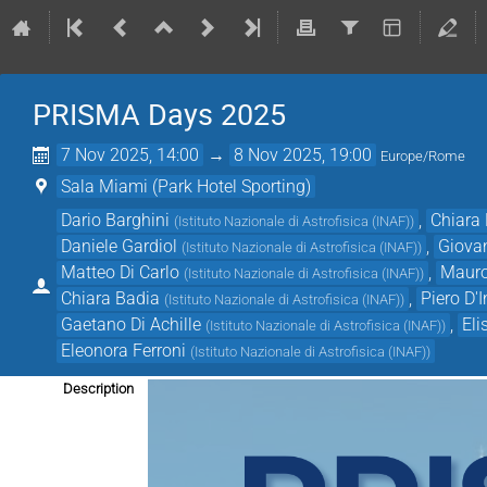
PRISMA Days 2025
7 Nov 2025, 14:00
→
8 Nov 2025, 19:00
Europe/Rome
Sala Miami (Park Hotel Sporting)
Dario Barghini
,
Chiara
(
Istituto Nazionale di Astrofisica (INAF)
)
Daniele Gardiol
,
Giova
(
Istituto Nazionale di Astrofisica (INAF)
)
Matteo Di Carlo
,
Mauro
(
Istituto Nazionale di Astrofisica (INAF)
)
Chiara Badia
,
Piero D'
(
Istituto Nazionale di Astrofisica (INAF)
)
Gaetano Di Achille
,
Eli
(
Istituto Nazionale di Astrofisica (INAF)
)
Eleonora Ferroni
(
Istituto Nazionale di Astrofisica (INAF)
)
Description