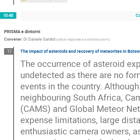
Co
10:40
PRISMA e dintorni
Convener
:
Dr
Daniele Gardiol
(
Istituto Nazionale di Astrofisica (INAF)
)
The impact of asteroids and recovery of meteorites in Bots
17
The occurrence of asteroid exp
undetected as there are no for
events in the country. Although
neighbouring South Africa, Cam
(CAMS) and Global Meteor Net
expense limitations, large dist
enthusiastic camera owners, as