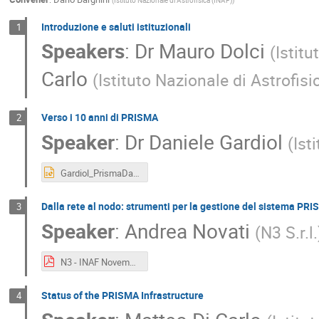
(
Istituto Nazionale di Astrofisica (INAF)
)
Introduzione e saluti istituzionali
1
Speakers
:
Dr
Mauro Dolci
(
Istitu
Carlo
(
Istituto Nazionale di Astrofisi
Verso i 10 anni di PRISMA
2
Speaker
:
Dr
Daniele Gardiol
(
Ist
Gardiol_PrismaDay2025_Teramo.pptx
Dalla rete al nodo: strumenti per la gestione del sistema PR
3
Speaker
:
Andrea Novati
(
N3 S.r.l.
N3 - INAF Novembre 2025.pdf
Status of the PRISMA Infrastructure
4