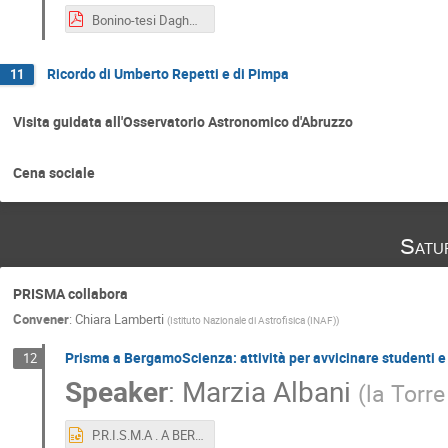
Bonino-tesi Daghero.pdf
Ricordo di Umberto Repetti e di Pimpa
11
Visita guidata all'Osservatorio Astronomico d'Abruzzo
Cena sociale
Satu
PRISMA collabora
Convener
:
Chiara Lamberti
(
Istituto Nazionale di Astrofisica (INAF)
)
Prisma a BergamoScienza: attività per avvicinare studenti e 
12
Speaker
:
Marzia Albani
(
la Torre
P.R.I.S.M.A . A BERGAMO SCIENZA.pptx