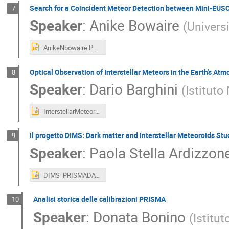
Search for a Coincident Meteor Detection between Mini-EUS
7
Speaker
:
Anike Bowaire
(
Universi
AnikeNbowaire PRISMA Days 2025.pptx
Optical Observation of Interstellar Meteors in the Earth's Atm
8
Speaker
:
Dario Barghini
(
Istituto
InterstellarMeteors_PRISMADays2025.pptx
Il progetto DIMS: Dark matter and Interstellar Meteoroids Stu
9
Speaker
:
Paola Stella Ardizzon
DIMS_PRISMADAYS_2025_A.pptx
Analisi storica delle calibrazioni PRISMA
10
Speaker
:
Donata Bonino
(
Istitut