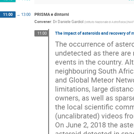
PRISMA e dintorni
11:00
→
13:00
Convener
:
Dr
Daniele Gardiol
(
Istituto Nazionale di Astrofisica (INAF
The impact of asteroids and recovery of 
11:00
The occurrence of astero
undetected as there are 
events in the country. A
neighbouring South Afri
and Global Meteor Netwo
limitations, large distan
owners, as well as spars
the local scientific com
(uncalibrated) videos fro
On June 2, 2018 the ast
asteroid detected in spa