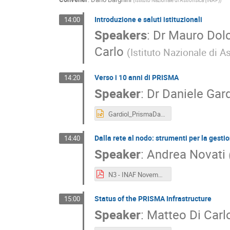
(
Istituto Nazionale di Astrofisica (INAF)
)
Introduzione e saluti istituzionali
14:00
Speakers
:
Dr
Mauro Dolc
Carlo
(
Istituto Nazionale di A
Verso i 10 anni di PRISMA
14:20
Speaker
:
Dr
Daniele Gard
Gardiol_PrismaDay2025_Teramo.pptx
Dalla rete al nodo: strumenti per la gest
14:40
Speaker
:
Andrea Novati
N3 - INAF Novembre 2025.pdf
Status of the PRISMA Infrastructure
15:00
Speaker
:
Matteo Di Carl