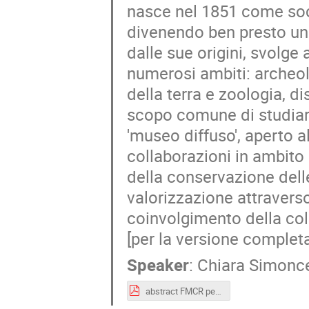
nasce nel 1851 come soci
divenendo ben presto un pu
dalle sue origini, svolge 
numerosi ambiti: archeolo
della terra e zoologia, di
scopo comune di studiare 
'museo diffuso', aperto all
collaborazioni in ambito
della conservazione dell
valorizzazione attraverso 
coinvolgimento della coll
[per la versione completa
Speaker
:
Chiara Simonce
abstract FMCR per PRISMA DAYS 2025.pdf