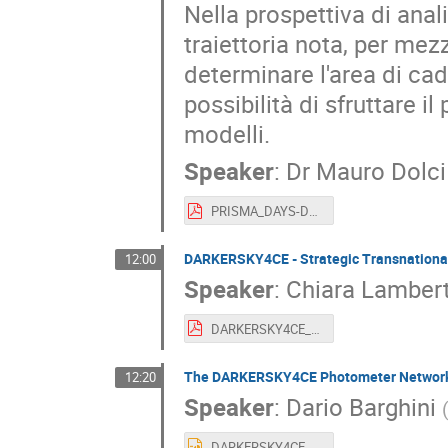
Nella prospettiva di anal
traiettoria nota, per me
determinare l'area di cadu
possibilità di sfruttare 
modelli.
Speaker
:
Dr
Mauro Dolci
PRISMA_DAYS-Dolci.pdf
DARKERSKY4CE - Strategic Transnational 
12:00
Speaker
:
Chiara Lambert
DARKERSKY4CE_PRISMA Days 2025_Chiara Lamberti.pdf (2).pdf
The DARKERSKY4CE Photometer Network - 
12:20
Speaker
:
Dario Barghini
DARKERSKY4CE_PhotometerNetwork.pptx