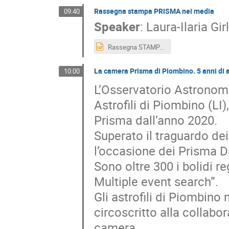
Rassegna stampa PRISMA nei media
09:40
Speaker
:
Laura-Ilaria Gir
Rassegna STAMPA PRISMA NEI MEDIA- LAURA ILARIA GIRLA (1).pptx
La camera Prisma di Piombino. 5 anni di at
10:00
L’Osservatorio Astronomi
Astrofili di Piombino (LI
Prisma dall’anno 2020.
Superato il traguardo dei
l’occasione dei Prisma Da
Sono oltre 300 i bolidi r
Multiple event search”.
Gli astrofili di Piombino 
circoscritto alla collabo
camera.