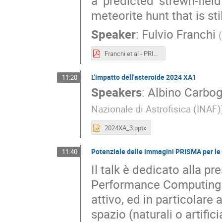
a ‘predicted’ strewn-fie
meteorite hunt that is st
Speaker
:
Fulvio Franchi
(
Franchi et al - PRISMA DAYS.pdf
L'impatto dell'asteroide 2024 XA1
11:20
Speakers
:
Albino Carbog
Nazionale di Astrofisica (INAF)
2024XA_3.pptx
Potenziale delle immagini PRISMA per le s
11:40
Il talk è dedicato alla 
Performance Computing F
attivo, ed in particolare 
spazio (naturali o artificia