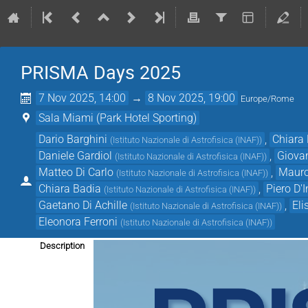
PRISMA Days 2025
7 Nov 2025, 14:00
→
8 Nov 2025, 19:00
Europe/Rome
Sala Miami (Park Hotel Sporting)
Dario Barghini
,
Chiara
(
Istituto Nazionale di Astrofisica (INAF)
)
Daniele Gardiol
,
Giova
(
Istituto Nazionale di Astrofisica (INAF)
)
Matteo Di Carlo
,
Mauro
(
Istituto Nazionale di Astrofisica (INAF)
)
Chiara Badia
,
Piero D'
(
Istituto Nazionale di Astrofisica (INAF)
)
Gaetano Di Achille
,
Eli
(
Istituto Nazionale di Astrofisica (INAF)
)
Eleonora Ferroni
(
Istituto Nazionale di Astrofisica (INAF)
)
Description