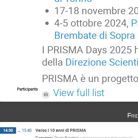
17-18 novembre 2
4-5 ottobre 2024,
P
Brembate di Sopra
I PRISMA Days 2025 ha
della
Direzione Scient
PRISMA è un progett
Participants
View full list
65
Fri
Verso i 10 anni di PRISMA
14:00
→
15:40
Convener
:
Dario Barghini