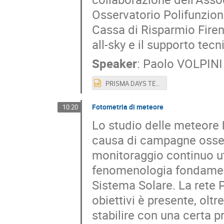
Osservatorio Polifunzion
Cassa di Risparmio Firenz
all-sky e il supporto tecn
Speaker
:
Paolo VOLPINI
PRISMA DAYS TERAMO - AAP 2025.pptx
Fotometria di meteore
10:20
Lo studio delle meteore h
causa di campagne osser
monitoraggio continuo u
fenomenologia fondamenta
Sistema Solare. La rete P
obiettivi è presente, oltre
stabilire con una certa p