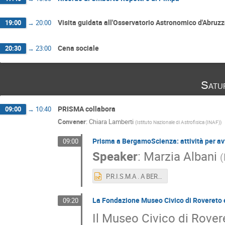
Visita guidata all'Osservatorio Astronomico d'Abruz
19:00
→
20:00
Cena sociale
20:30
→
23:00
Satu
PRISMA collabora
09:00
→
10:40
Convener
:
Chiara Lamberti
(
Istituto Nazionale di Astrofisica (INAF)
)
Prisma a BergamoScienza: attività per avv
09:00
Speaker
:
Marzia Albani
(
P.R.I.S.M.A . A BERGAMO SCIENZA.pptx
La Fondazione Museo Civico di Rovereto 
09:20
Il Museo Civico di Rover