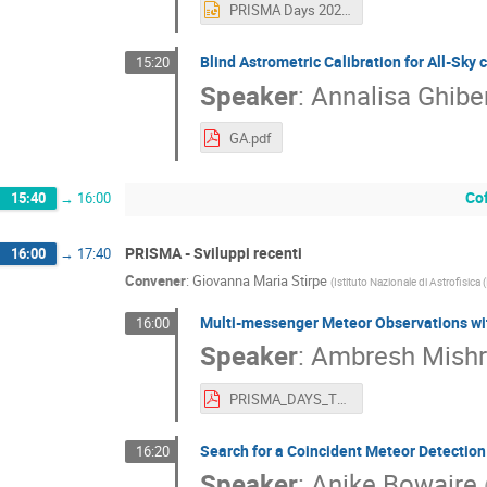
PRISMA Days 2025.pptx
Blind Astrometric Calibration for All-Sk
15:20
Speaker
:
Annalisa Ghiber
GA.pdf
Co
15:40
→
16:00
PRISMA - Sviluppi recenti
16:00
→
17:40
Convener
:
Giovanna Maria Stirpe
(
Istituto Nazionale di Astrofisica
Multi-messenger Meteor Observations w
16:00
Speaker
:
Ambresh Mishr
PRISMA_DAYS_TERAMO.pdf
Search for a Coincident Meteor Detecti
16:20
Speaker
:
Anike Bowaire