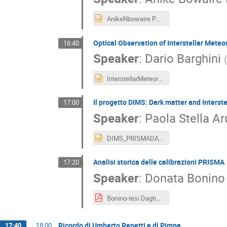
AnikeNbowaire PRISMA Days 2025.pptx
Optical Observation of Interstellar Meteor
16:40
Speaker
:
Dario Barghini
InterstellarMeteors_PRISMADays2025.pptx
Il progetto DIMS: Dark matter and Interst
17:00
Speaker
:
Paola Stella A
DIMS_PRISMADAYS_2025_A.pptx
Analisi storica delle calibrazioni PRISMA
17:20
Speaker
:
Donata Bonino
Bonino-tesi Daghero.pdf
Ricordo di Umberto Repetti e di Pimpa
17:40
→
18:00