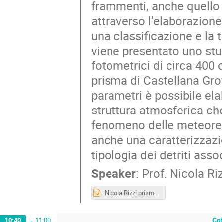
frammenti, anche quello 
attraverso l’elaborazione
una classificazione e la 
viene presentato uno stud
fotometrici di circa 400 
prisma di Castellana Grot
parametri è possibile elab
struttura atmosferica che
fenomeno delle meteore.
anche una caratterizzaz
tipologia dei detriti asso
Speaker
:
Prof.
Nicola Riz
Nicola Rizzi prisma day teramo 7-8 novembre 2025.pptx
Co
10:40
→
11:00