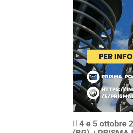
Il
4 e 5 ottobre 
(BG)
, i
PRISMA 