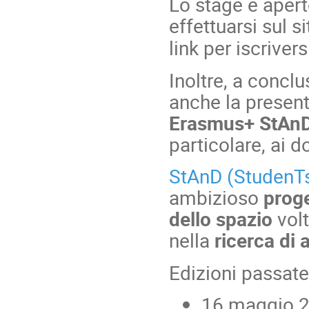
Lo stage è aperto
effettuarsi sul s
link per iscrivers
Inoltre, a concl
anche la present
Erasmus+ StAn
particolare, ai 
StAnD (StudenTs
ambizioso
prog
dello spazio
volt
nella
ricerca di 
Edizioni passat
16 maggio 