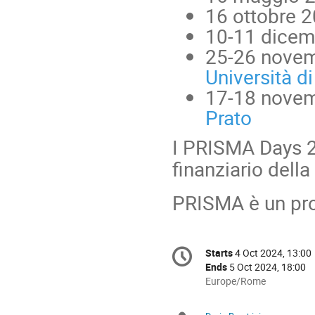
16 ottobre 
10-11 dicem
25-26 nove
Università di
17-18 nove
Prato
I PRISMA Days 2
finanziario della
PRISMA è un pr
Conference
Starts
4 Oct 2024, 13:00
Date/Time
information
Ends
5 Oct 2024, 18:00
All
Europe/Rome
times
are