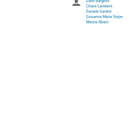
Dario Barghini
Chairpersons
in
Chiara Lamberti
Europe/Rome
Daniele Gardiol
Giovanna Maria Stirpe
Marzia Albani