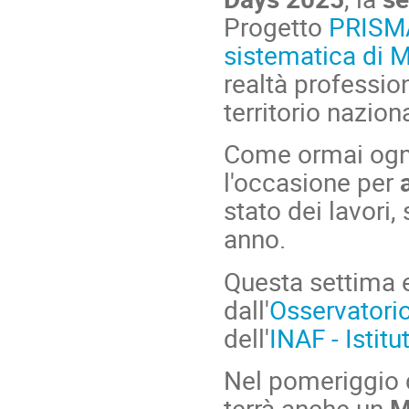
Progetto
PRISMA
sistematica di 
realtà professio
territorio nazio
Come ormai ogn
l'occasione per
stato dei lavori,
anno.
Questa settima 
dall'
Osservatori
dell'
INAF - Istit
Nel pomeriggio d
terrà anche un
M