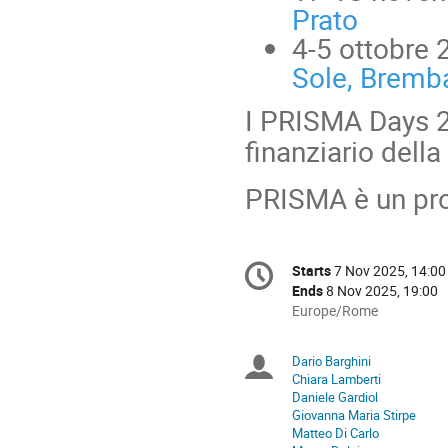
Prato
4-5 ottobre 
Sole, Bremba
I PRISMA Days 2
finanziario della
PRISMA è un pr
Conference
Starts
7 Nov 2025, 14:00
Date/Time
information
Ends
8 Nov 2025, 19:00
All
Europe/Rome
times
are
Dario Barghini
Chairpersons
in
Chiara Lamberti
Europe/Rome
Daniele Gardiol
Giovanna Maria Stirpe
Matteo Di Carlo