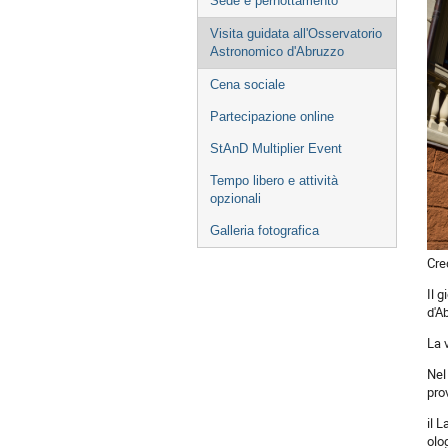
Sede e pernottamento
Visita guidata all'Osservatorio
Astronomico d'Abruzzo
Cena sociale
Partecipazione online
StAnD Multiplier Event
Tempo libero e attività
opzionali
Galleria fotografica
Cre
Il 
d'A
La 
Nel
pro
il 
olo