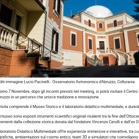
diti immagine Lucio Pacinelli - Osservatorio Astronomico d'Abruzzo, Collurania
giorno 7 Novembre, dopo gli incontri previsti nel meeting, si potrà visitare il Cent
bruzzo in un percorso che unisce tradizione e innovazione.
visita comprende il Museo Storico e il laboratorio didattico multimediale, e durerà
 museo sono esposti strumenti scientifici originali risalenti tra la fine dell’Ottoc
venienti dalla collezione storica donata dal fondatore Vincenzo Cerulli e dall’ex 
Laboratorio Didattico Multimediale offre esperienze immersive e interattive, tra cu
grafiche, ambientazioni sul cosmo antico, teatri 3D e simulatori che coinvolgono g