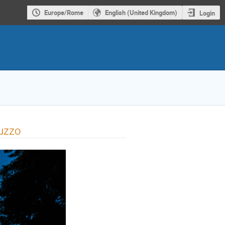
Europe/Rome
English (United Kingdom)
Login
ruzzo