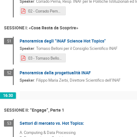
Speaker
:
Corrado Perna, Resp. INAF per le Politiche Istituzionali ed I
02 - Corrado Perna - 15_anni_di_policy_inaf.pdf
SESSIONE I: «Cosa Resta da Scoprire»
Panoramica degli “INAF Science Hot Topics"
51
Speaker
:
Tomaso Belloni per il Consiglio Scientifico INAF
03 - Tomaso Belloni - Giornate_INAF (2).pdf
Panoramica della progettualità INAF
52
Speaker
:
Filippo Maria Zerbi, Direttore Scientifico dell’INAF
16:30
SESSIONE II: “Engage”, Parte 1
Settori di mercato vs. Hot Topics:
53
A. Computing & Data Processing