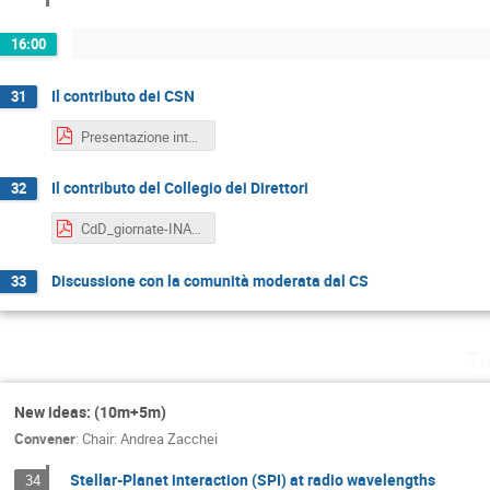
16:00
Il contributo dei CSN
31
Presentazione intervento giornate inaf (3).pdf
Il contributo del Collegio dei Direttori
32
CdD_giornate-INAF-v1.pdf
Discussione con la comunità moderata dal CS
33
Th
New ideas: (10m+5m)
Convener
:
Chair: Andrea Zacchei
Stellar-Planet interaction (SPI) at radio wavelengths
34