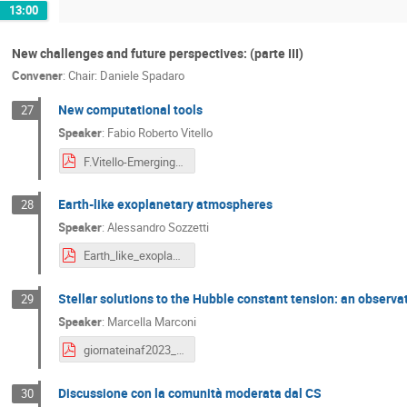
13:00
New challenges and future perspectives: (parte III)
Convener
:
Chair: Daniele Spadaro
New computational tools
27
Speaker
:
Fabio Roberto Vitello
F.Vitello-Emerging Computational Tools.pdf
Earth-like exoplanetary atmospheres
28
Speaker
:
Alessandro Sozzetti
Earth_like_exoplanets_atmospheres_SOZZETTI.pdf
Stellar solutions to the Hubble constant tension: an observa
29
Speaker
:
Marcella Marconi
giornateinaf2023_marconi_3.pdf
Discussione con la comunità moderata dal CS
30