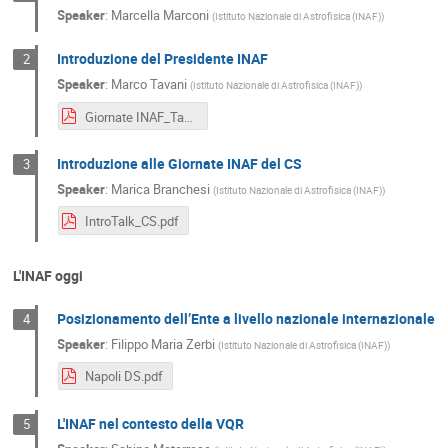
Speaker
:
Marcella Marconi
(
Istituto Nazionale di Astrofisica (INAF)
)
Introduzione del Presidente INAF
2
Speaker
:
Marco Tavani
(
Istituto Nazionale di Astrofisica (INAF)
)
Giornate INAF_Tavani_01.pdf
Introduzione alle Giornate INAF del CS
3
Speaker
:
Marica Branchesi
(
Istituto Nazionale di Astrofisica (INAF)
)
IntroTalk_CS.pdf
L'INAF oggi
Posizionamento dell’Ente a livello nazionale internazionale
4
Speaker
:
Filippo Maria Zerbi
(
Istituto Nazionale di Astrofisica (INAF)
)
Napoli DS.pdf
L'INAF nel contesto della VQR
5