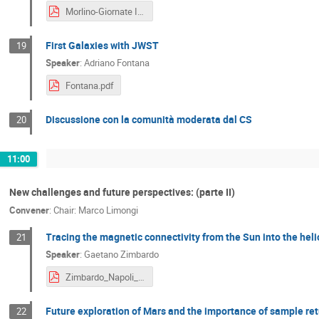
Morlino-Giornate INAF 2023.pdf
First Galaxies with JWST
19
Speaker
:
Adriano Fontana
Fontana.pdf
Discussione con la comunità moderata dal CS
20
11:00
New challenges and future perspectives: (parte II)
Convener
:
Chair: Marco Limongi
Tracing the magnetic connectivity from the Sun into the he
21
Speaker
:
Gaetano Zimbardo
Zimbardo_Napoli_2023.pdf
Future exploration of Mars and the importance of sample re
22