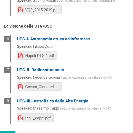
Speaker
:
Sabino Matarrese
(
Istituto Nazionale di Astrofisica (INAF)
)
VQR_2015-2019.pdf
La visione delle UTG/USC
UTG-I- Astronomia ottica ed infrarossa
6
Speaker
:
Filippo Zerbi
Napoli-UTG-1.pdf
UTG-II- Radioastronomia
7
Speaker
:
Federica Govoni
(
Istituto Nazionale di Astrofisica (INAF)
)
Govoni_GiornateINAF_2023-1.pdf
UTG-III - Astrofisica delle Alte Energie
8
Speaker
:
Massimo Cappi
(
Istituto Nazionale di Astrofisica (INAF)
)
utgiii_cappi.pdf