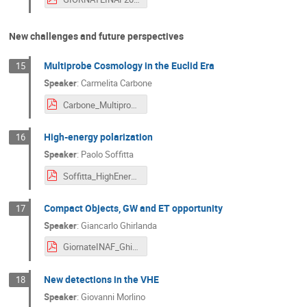
New challenges and future perspectives
Multiprobe Cosmology in the Euclid Era
15
Speaker
:
Carmelita Carbone
Carbone_Multiprobe_Cosmology_GiornateInaf_Napoli_May2023.pdf
High-energy polarization
16
Speaker
:
Paolo Soffitta
Soffitta_HighEnergyPolarization_3_05_2023.pdf
Compact Objects, GW and ET opportunity
17
Speaker
:
Giancarlo Ghirlanda
GiornateINAF_Ghirlanda.pdf
New detections in the VHE
18
Speaker
:
Giovanni Morlino