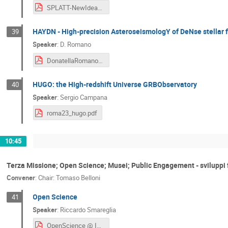
SPLATT-NewIdeas-INAF2023.pdf
HAYDN - High-precision AsteroseismologY of DeNse stellar f
39
Speaker
:
D. Romano
DonatellaRomano-HAYDN.pdf
HUGO: the High-redshift Universe GRBObservatory
40
Speaker
:
Sergio Campana
roma23_hugo.pdf
10:45
Terza Missione; Open Science; Musei; Public Engagement - sviluppi 
Convener
:
Chair: Tomaso Belloni
Open Science
41
Speaker
:
Riccardo Smareglia
OpenScience @ INAF - Napoli 2023.pptx.pdf