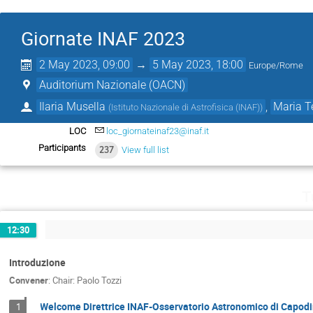
Giornate INAF 2023
2 May 2023, 09:00
→
5 May 2023, 18:00
Europe/Rome
Auditorium Nazionale (OACN)
Ilaria Musella
,
Maria T
(
Istituto Nazionale di Astrofisica (INAF)
)
LOC
loc_giornateinaf23@inaf.it
Participants
237
View full list
T
12:30
Introduzione
Convener
:
Chair: Paolo Tozzi
Welcome Direttrice INAF-Osservatorio Astronomico di Capod
1