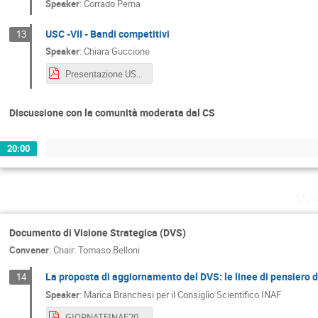
Speaker
:
Corrado Perna
USC -VII - Bandi competitivi
13
Speaker
:
Chiara Guccione
Presentazione USC VII_v2.pdf
Discussione con la comunità moderata dal CS
20:00
We
Documento di Visione Strategica (DVS)
Convener
:
Chair: Tomaso Belloni
La proposta di aggiornamento del DVS: le linee di pensiero 
14
Speaker
:
Marica Branchesi per il Consiglio Scientifico INAF
GIORNATEINAF2023_DVS_CS.pdf