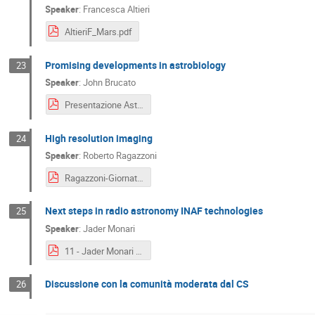
Speaker
:
Francesca Altieri
AltieriF_Mars.pdf
Promising developments in astrobiology
23
Speaker
:
John Brucato
Presentazione Astrobiologia.pdf
High resolution imaging
24
Speaker
:
Roberto Ragazzoni
Ragazzoni-GiornateINAF-2023-Fix_compressed.pdf
Next steps in radio astronomy INAF technologies
25
Speaker
:
Jader Monari
11 - Jader Monari - Next steps in radio astronomy INAF technologies.pdf
Discussione con la comunità moderata dal CS
26