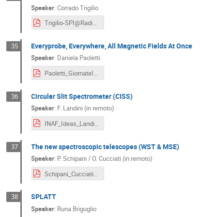
Speaker
:
Corrado Trigilio
Trigilio-SPI@Radio.pdf
Everyprobe, Everywhere, All Magnetic Fields At Once
35
Speaker
:
Daniela Paoletti
Paoletti_GiornateINAF_0405_NewIdeas_EveryProbe.pdf
Circular Slit Spectrometer (CISS)
36
Speaker
:
F. Landini (in remoto)
INAF_Ideas_Landini-CISS (1).pdf
The new spectroscopic telescopes (WST & MSE)
37
Speaker
:
P. Schipani / O. Cucciati (in remoto)
Schipani_Cucciati.pdf
SPLATT
38
Speaker
:
Runa Briguglio