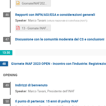
GiornateINAF2023-VQR.pptx
Rapporti con INFN/ASI/ESA e considerazioni generali
46
Speaker
:
Marco Tavani
(
Istituto Nazionale di Astrofisica (INAF)
)
13 - Giornate INAF_Tavani_02.pdf
Discussione con la comunità moderata dal CS e conclusioni
47
13:30
Giornate INAF 2023 OPEN - Incontro con l'Industria: Registrazi
48
OPENING
Indirizzi di benvenuto
49
Speaker
:
Marco Tavani, Presidente dell’INAF
Il punto di partenza: 15 anni di policy INAF
50