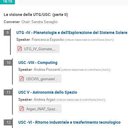
16:10
La visione delle UTG/USC: (parte II)
Convener
:
Chair: Sandra Savaglio
UTG -IV - Planetologia e dell'Esplorazione del Sistema Solare
9
Speaker
:
Francesca Esposito
(
Istituto Nazionale di Astrofisica (INAF)
)
UTG_IV_Giornate_INAF_2023_Esposito.pdf
USC -VIII - Computing
10
Speaker
:
Andrea Possenti
(
Istituto Nazionale di Astrofisica (INAF)
)
USCVIII_giornateINAF.pdf
USC V - Astronomia dallo Spazio
11
Speaker
:
Andrea Argan
(
Istituto Nazionale di Astrofisica (INAF)
)
Argan_INAF_Spazio_Giornate_IANF_230502_v2.pdf
USC -VI - Ritorno industriale e trasferimento tecnologico
12