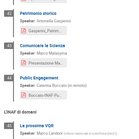
Patrimonio storico
42
Speaker
:
Antonella Gasperini
Gasperini_Patrimonio storico.pdf
Comunicare la Scienza
43
Speaker
:
Marco Malaspina
Presentazione Malaspina.pdf
Public Engagement
44
Speaker
:
Caterina Boccato (in remoto)
Boccato-INAF-Public_Engagement.pdf
L'INAF di domani
La prossima VQR
45
Speaker
:
Marco Landoni
(
Istituto Nazionale di Astrofisica (INAF)
)