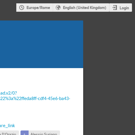
Europe/Rome
English (United Kingdom)
Login
ad.v2/0?
2%3a%22ffeda8ff-cdf4-45e6-ba43-
re_link
a D'Orazio
Alessio Suriano