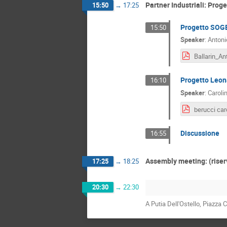
Partner Industriali: Proget
15:50
→
17:25
Progetto SOGE
15:50
Speaker
:
Antonio
Progetto Leona
16:10
Speaker
:
Caroli
berucci car
Discussione
16:55
Assembly meeting: (riser
17:25
→
18:25
20:30
→
22:30
A Putia Dell'Ostello, Piazza C