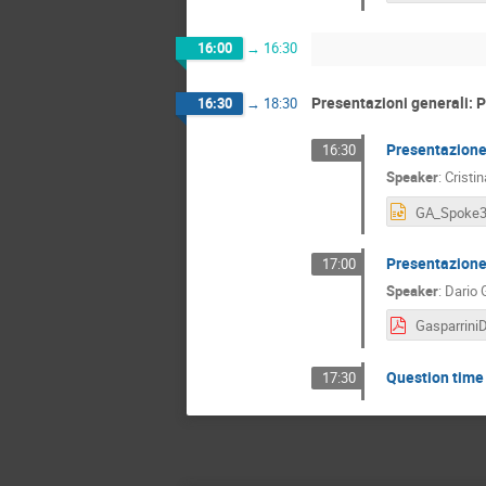
16:00
→
16:30
Presentazioni generali: 
16:30
→
18:30
Presentazion
16:30
Speaker
:
Cristi
Presentazion
17:00
Speaker
:
Dario 
Question time
17:30