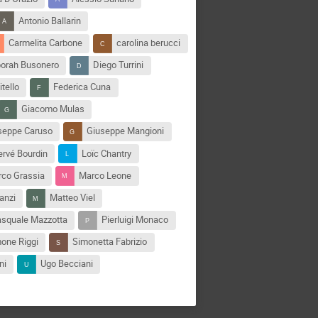
Antonio Ballarin
Carmelita Carbone
carolina berucci
orah Busonero
Diego Turrini
itello
Federica Cuna
Giacomo Mulas
seppe Caruso
Giuseppe Mangioni
ervé Bourdin
Loïc Chantry
co Grassia
Marco Leone
anzi
Matteo Viel
squale Mazzotta
Pierluigi Monaco
one Riggi
Simonetta Fabrizio
ni
Ugo Becciani