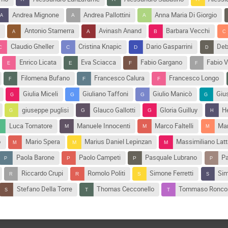
Andrea Mignone
Andrea Pallottini
Anna Maria Di Giorgio
Antonio Stamerra
Avinash Anand
Barbara Vecchi
Claudio Gheller
Cristina Knapic
Dario Gasparrini
Deb
Enrico Licata
Eva Sciacca
Fabio Gargano
Fabio V
Filomena Bufano
Francesco Calura
Francesco Longo
Giulia Miceli
Giuliano Taffoni
Giulio Manicò
Giu
giuseppe puglisi
Glauco Gallotti
Gloria Guilluy
H
Luca Tornatore
Manuele Innocenti
Marco Faltelli
Mar
o
Mario Spera
Marius Daniel Lepinzan
Massimiliano Latt
Paola Barone
Paolo Campeti
Pasquale Lubrano
Pa
Riccardo Crupi
Romolo Politi
Simone Ferretti
Sim
Stefano Della Torre
Thomas Cecconello
Tommaso Ronco