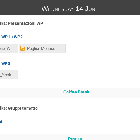
Wednesday 14 June
alks: Presentazioni WP
e WP1 +WP2
Presentazione_WP12_Catania.pdf
Puglisi_Monaco_Presentazione_WP1_2_Catania.pptx
e WP3
Vitello-WP3_Spoke_3_General_Meeting_Catania.pptx
Coffee Break
alks: Gruppi tematici
i
Pranzo