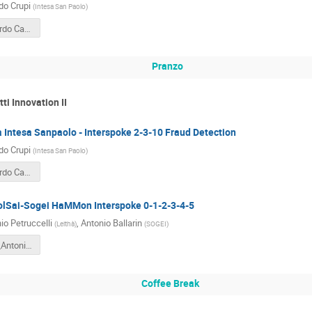
do Crupi
(
Intesa San Paolo
)
Crupi Riccardo Catania_Spoke 3_ISP_12062023.pptx
Pranzo
tti Innovation II
 Intesa Sanpaolo - Interspoke 2-3-10 Fraud Detection
do Crupi
(
Intesa San Paolo
)
Crupi Riccardo Catania_Spoke 3_ISP_12062023.pdf
olSai-Sogei HaMMon Interspoke 0-1-2-3-4-5
io Petruccelli
,
Antonio Ballarin
(
Leithà
)
(
SOGEI
)
Petruccelli_Antonio_haMMon.pdf
Coffee Break