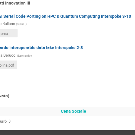
ti Innovation III
I Serial Code Porting on HPC & Quantum Computing Interspoke 3-10
 Ballarin
(
SOGEI
)
Ballarin_Antonio_Sogei.pdf
rdo Interoperable data lake Interspoke 2-3
na Berucci
(
Leonardo
)
olina.pdf
vato)
Cena Sociale
urrò, 3