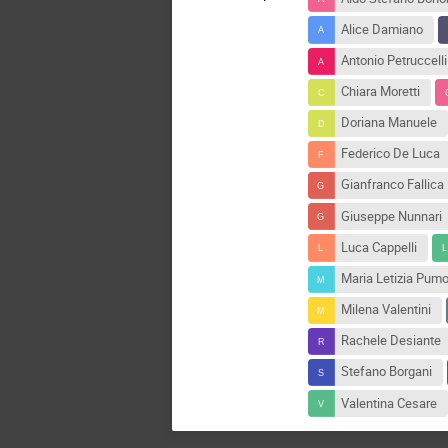
Alice Damiano
Antonio Petruccelli
Chiara Moretti
Doriana Manuele
Federico De Luca
Gianfranco Fallica
Giuseppe Nunnari
Luca Cappelli
Maria Letizia Pum
Milena Valentini
Rachele Desiante
Stefano Borgani
Valentina Cesare