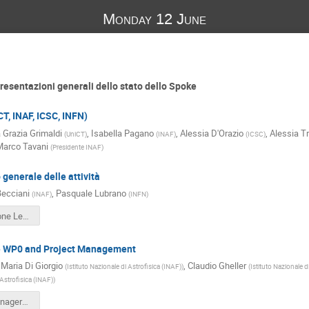
Monday 12 June
resentazioni generali dello stato dello Spoke
T, INAF, ICSC, INFN)
 Grazia Grimaldi
,
Isabella Pagano
,
Alessia D'Orazio
,
Alessia T
(
UniCT
)
(
INAF
)
(
ICSC
)
arco Tavani
(
Presidente INAF
)
 generale delle attività
ecciani
,
Pasquale Lubrano
(
INAF
)
(
INFN
)
Presentazione Leader e co-Leader_pl -2.pptx
e WP0 and Project Management
Maria Di Giorgio
,
Claudio Gheller
(
Istituto Nazionale di Astrofisica (INAF)
)
(
Istituto Nazionale d
 Astrofisica (INAF)
)
Spoke3-Managers-WP0.pptx