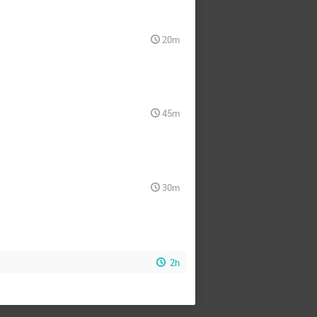
20m
45m
30m
2h