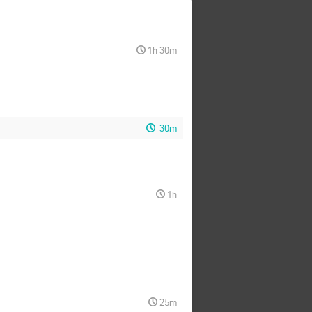
1h 30m
30m
1h
25m