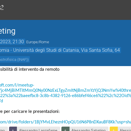
eting
2023, 21:30
Europe/Rome
mia - Università degli Studi di Catania, Via Santa Sofia, 64
Astrofisica (INAF)
)
sibilità di intervento da remoto
oft.com/l/meetup-
_Yjc4MjBiMTItMmQ0Ny00NzExLTgyZmItNjBmZmYzYjQ3NmYw%40thre
22%3a%22baeefbc8-3c8b-4382-9126-e86bfef46ce6%22%2c%22Oid%2
7d
ve per caricare le presentazioni:
e.com/drive/folders/1BjYMvLEheznHOpQU16N6P8nDXauBF8Kk?usp=sha
omo
Alessandro Lanzafame
Alessandro Sabatino
Alessi