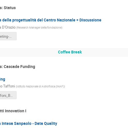
s: Status
 della progettualità del Centro Nazionale + Discussione
a D'Orazio
(
Research Manager della fondazione
)
Spoke3-meeting-13Giu23_DOrazio.pdf
Coffee Break
s: Cascade Funding
ing
no Taffoni
(
Istituto Nazionale di Astrofisica (INAF)
)
GiulianoTaffoni_BandiCascata_SPOKE3.pptx
tti Innovation I
 Intesa Sanpaolo - Data Quality