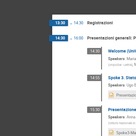
Registrazioni
13:30
→
14:30
Presentazioni generali: P
14:30
→
16:00
Welcome (UniC
14:30
Speakers
:
Maria
,
M
(
UnipolSai - Leithà
)
Spoke 3. Stato
14:55
Speakers
:
Ugo B
Presentazion
15:30
Speakers
:
Anna 
(
Istituto Nazionale di