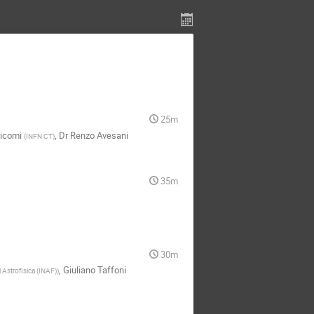
25m
ricomi
,
Dr
Renzo Avesani
(
INFN CT
)
35m
30m
,
Giuliano Taffoni
i Astrofisica (INAF)
)