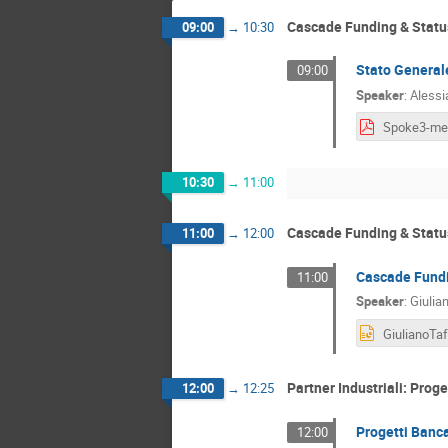
Cascade Funding & Statu
09:00
→
10:30
Stato Generale
09:00
Speaker
:
Alessi
10:30
→
11:00
Cascade Funding & Statu
11:00
→
12:00
Cascade Fund
11:00
Speaker
:
Giulia
Partner Industriali: Proge
12:00
→
12:25
Progetti Banca
12:00