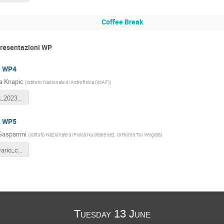
Coffee Break
Presentazioni WP
e WP4
na Knapic
(
Istituto Nazionale di Astrofisica (INAF)
)
GA_Spoke3_20230612_wp4 (4).pptx
e WP5
Gasparrini
(
Istituto Nazionale di Fisica Nucleare sez. di Roma Tor Vergata
)
GasparriniDario_catania.pdf
Tuesday 13 June