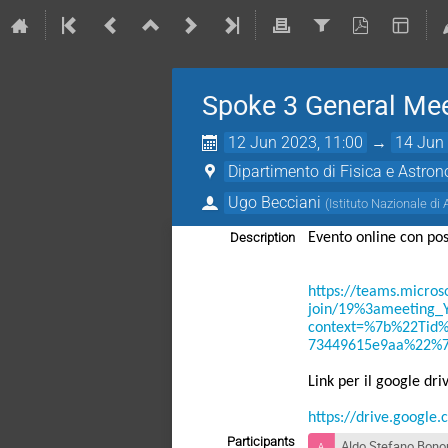
Spoke 3 General Me
12 Jun 2023, 11:00
→
14 Jun 
Dipartimento di Fisica e Astrono
Ugo Becciani
(
Istituto Nazionale di 
Description
Evento online con pos
https://teams.micros
join/19%3ameeting
context=%7b%22Tid%
73449615e9aa%22%
Link per il google dri
https://drive.googl
Participants
Aldo Stefano Bon