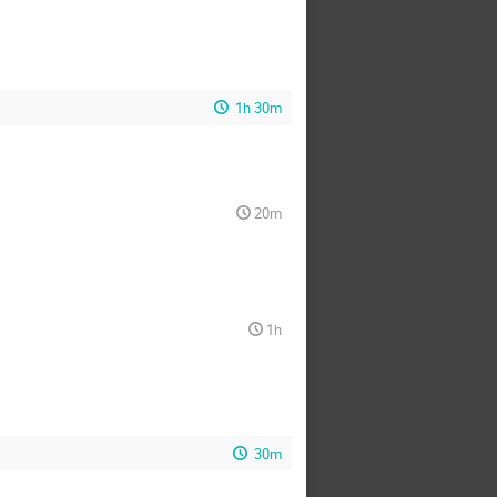
1h 30m
20m
1h
30m