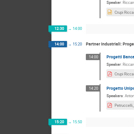
Speaker
:
Riccar
12:30
→
14:00
Partner Industriali: Proge
14:00
→
15:20
Progetti Banca
14:00
Speaker
:
Riccar
Progetto Unip
14:20
Speakers
:
Anton
15:20
→
15:50