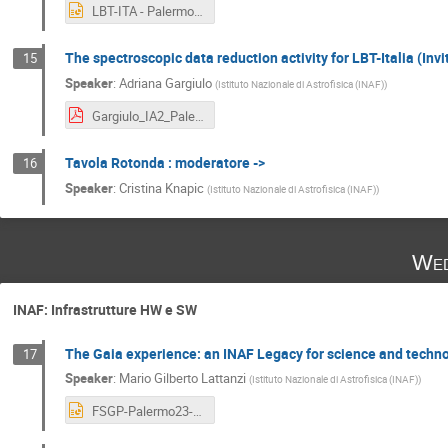
LBT-ITA - Palermo 2022.pptx
The spectroscopic data reduction activity for LBT-Italia (Invi
15
Speaker
:
Adriana Gargiulo
(
Istituto Nazionale di Astrofisica (INAF)
)
Gargiulo_IA2_Palermo.pdf
Tavola Rotonda : moderatore ->
16
Speaker
:
Cristina Knapic
(
Istituto Nazionale di Astrofisica (INAF)
)
Wed
INAF: Infrastrutture HW e SW
The Gaia experience: an INAF Legacy for science and techn
17
Speaker
:
Mario Gilberto Lattanzi
(
Istituto Nazionale di Astrofisica (INAF)
)
FSGP-Palermo23-26-Jun2022-MGL.pptx