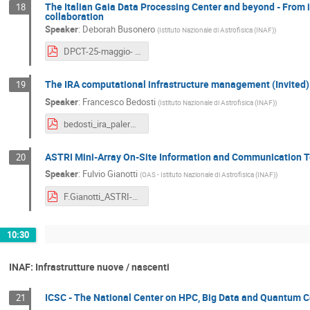
The Italian Gaia Data Processing Center and beyond - From 
18
collaboration
Speaker
:
Deborah Busonero
(
Istituto Nazionale di Astrofisica (INAF)
)
DPCT-25-maggio- IA2.pdf
The IRA computational infrastructure management (Invited)
19
Speaker
:
Francesco Bedosti
(
Istituto Nazionale di Astrofisica (INAF)
)
bedosti_ira_palermo_2022.pdf
ASTRI Mini-Array On-Site Information and Communication T
20
Speaker
:
Fulvio Gianotti
(
OAS - Istituto Nazionale di Astrofisica (INAF)
)
F.Gianotti_ASTRI-MA_ICT_Infrastructures_Worshop_Palermo_05_2022_V4.pdf
10:30
INAF: Infrastrutture nuove / nascenti
ICSC - The National Center on HPC, Big Data and Quantum C
21