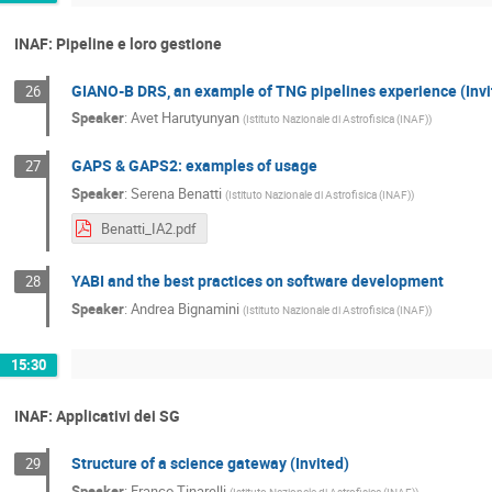
INAF: Pipeline e loro gestione
GIANO-B DRS, an example of TNG pipelines experience (Invi
26
Speaker
:
Avet Harutyunyan
(
Istituto Nazionale di Astrofisica (INAF)
)
GAPS & GAPS2: examples of usage
27
Speaker
:
Serena Benatti
(
Istituto Nazionale di Astrofisica (INAF)
)
Benatti_IA2.pdf
YABI and the best practices on software development
28
Speaker
:
Andrea Bignamini
(
Istituto Nazionale di Astrofisica (INAF)
)
15:30
INAF: Applicativi dei SG
Structure of a science gateway (Invited)
29
Speaker
:
Franco Tinarelli
(
Istituto Nazionale di Astrofisica (INAF)
)