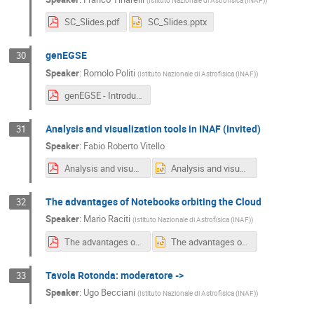
SC_Slides.pdf
SC_Slides.pptx
genEGSE
30
Speaker
:
Romolo Politi
(
Istituto Nazionale di Astrofisica (INAF)
)
genEGSE - Introduction to the project.pdf
Analysis and visualization tools in INAF (Invited)
31
Speaker
:
Fabio Roberto Vitello
Analysis and visualization tools in INAF.pdf
Analysis and visualization tools in INAF.pptx
The advantages of Notebooks orbiting the Cloud
32
Speaker
:
Mario Raciti
(
Istituto Nazionale di Astrofisica (INAF)
)
The advantages of Notebooks orbiting the Cloud.pdf
The advantages of Notebooks orbiting the Cloud.pptx
Tavola Rotonda: moderatore ->
33
Speaker
:
Ugo Becciani
(
Istituto Nazionale di Astrofisica (INAF)
)