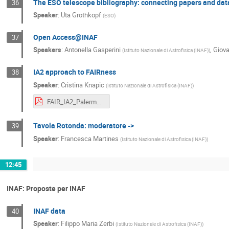
The ESO telescope bibliography: connecting papers and data i
36
Speaker
:
Uta Grothkopf
(
ESO
)
Open Access@INAF
37
Speakers
:
Antonella Gasperini
,
Giova
(
Istituto Nazionale di Astrofisica (INAF)
)
IA2 approach to FAIRness
38
Speaker
:
Cristina Knapic
(
Istituto Nazionale di Astrofisica (INAF)
)
FAIR_IA2_Palermo_ CK20220526.pdf
Tavola Rotonda: moderatore ->
39
Speaker
:
Francesca Martines
(
Istituto Nazionale di Astrofisica (INAF)
)
12:45
INAF: Proposte per INAF
INAF data
40
Speaker
:
Filippo Maria Zerbi
(
Istituto Nazionale di Astrofisica (INAF)
)