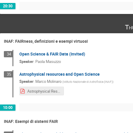
20:30
Th
INAF: FAIRness, definizioni e esempi virtuosi
Open Science & FAIR Data (Invited)
34
Speaker
:
Paola Masuzzo
Astrophysical resources and Open Science
35
Speaker
:
Marco Molinaro
(
Istituto Nazionale di Astrofisica (INAF)
)
Astrophysical Resources and Open Science
10:00
INAF: Esempi di sistemi FAIR