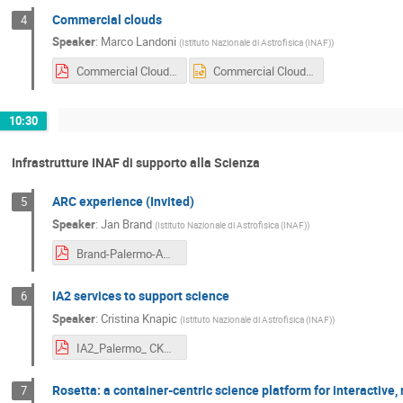
Commercial clouds
4
Speaker
:
Marco Landoni
(
Istituto Nazionale di Astrofisica (INAF)
)
Commercial Clouds IA2 Palermo-okok.pdf
Commercial Clouds IA2 Palermoppt.pptx
10:30
Infrastrutture INAF di supporto alla Scienza
ARC experience (Invited)
5
Speaker
:
Jan Brand
(
Istituto Nazionale di Astrofisica (INAF)
)
Brand-Palermo-ARCItaliano.pdf
IA2 services to support science
6
Speaker
:
Cristina Knapic
(
Istituto Nazionale di Astrofisica (INAF)
)
IA2_Palermo_ CK20220524.pdf
Rosetta: a container-centric science platform for interactive,
7