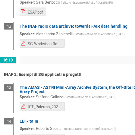
Speaker
:
Sara Bertocco
(
Istituto Nazionale di Astrofisica (INAF)
)
ESAP.pdf
The INAF radio data archive: towards FAIR data handling
12
Speaker
:
Alessandra Zanichelli
(
Istituto Nazionale di Astrofisica (INAF)
)
SG-Workshop-RadioArchive_final.pdf
16:10
INAF 2: Esempi di SG applicati a progetti
The AMAS - ASTRI Mini-Array Archive System, the Off-Site I
13
Array Project
Speaker
:
Stefano Gallozzi
(
Istituto Nazionale di Astrofisica (INAF)
)
ICT_Palermo_20220523.pdf
LBT-Italia
14
Speaker
:
Roberto Speziali
(
Istituto Nazionale di Astrofisica (INAF)
)