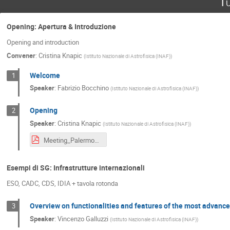
Tu
Opening: Apertura & Introduzione
Opening and introduction
Convener
:
Cristina Knapic
(
Istituto Nazionale di Astrofisica (INAF)
)
Welcome
1
Speaker
:
Fabrizio Bocchino
(
Istituto Nazionale di Astrofisica (INAF)
)
Opening
2
Speaker
:
Cristina Knapic
(
Istituto Nazionale di Astrofisica (INAF)
)
Meeting_Palermo_CK20220524.pdf
Esempi di SG: Infrastrutture internazionali
ESO, CADC, CDS, IDIA + tavola rotonda
Overview on functionalities and features of the most advance
3
Speaker
:
Vincenzo Galluzzi
(
Istituto Nazionale di Astrofisica (INAF)
)