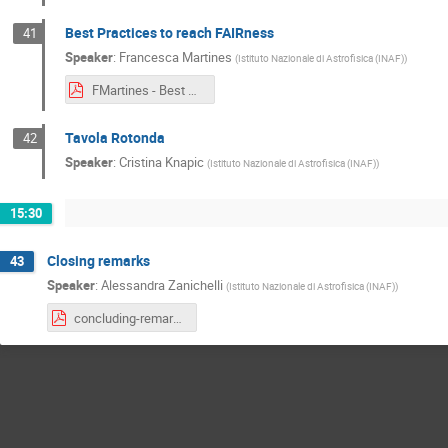
Best Practices to reach FAIRness
41
Speaker
:
Francesca Martines
(
Istituto Nazionale di Astrofisica (INAF)
)
FMartines - Best Practices to reach FAIRness.pdf
Tavola Rotonda
42
Speaker
:
Cristina Knapic
(
Istituto Nazionale di Astrofisica (INAF)
)
15:30
Closing remarks
43
Speaker
:
Alessandra Zanichelli
(
Istituto Nazionale di Astrofisica (INAF)
)
concluding-remarks_v1-english.pdf