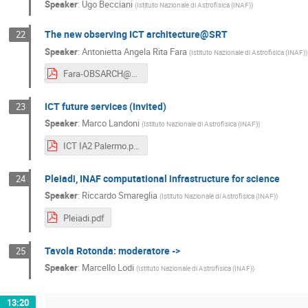
Speaker
:
Ugo Becciani
(
Istituto Nazionale di Astrofisica (INAF)
)
The new observing ICT architecture@SRT
22
Speaker
:
Antonietta Angela Rita Fara
(
Istituto Nazionale di Astrofisica (INAF)
)
Fara-OBSARCH@SRT-25mag2022.pdf
ICT future services (Invited)
23
Speaker
:
Marco Landoni
(
Istituto Nazionale di Astrofisica (INAF)
)
ICT IA2 Palermo.pdf
Pleiadi, INAF computational infrastructure for science
24
Speaker
:
Riccardo Smareglia
(
Istituto Nazionale di Astrofisica (INAF)
)
Pleiadi.pdf
Tavola Rotonda: moderatore ->
25
Speaker
:
Marcello Lodi
(
Istituto Nazionale di Astrofisica (INAF)
)
13:20