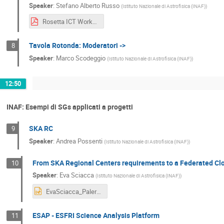
Speaker
:
Stefano Alberto Russo
(
Istituto Nazionale di Astrofisica (INAF)
)
Rosetta ICT Workshop Palermo.pdf
Tavola Rotonda: Moderatori ->
8
Speaker
:
Marco Scodeggio
(
Istituto Nazionale di Astrofisica (INAF)
)
12:50
INAF: Esempi di SGs applicati a progetti
SKA RC
9
Speaker
:
Andrea Possenti
(
Istituto Nazionale di Astrofisica (INAF)
)
From SKA Regional Centers requirements to a Federated Clo
10
Speaker
:
Eva Sciacca
(
Istituto Nazionale di Astrofisica (INAF)
)
EvaSciacca_Palermo2022.pptx
ESAP - ESFRI Science Analysis Platform
11