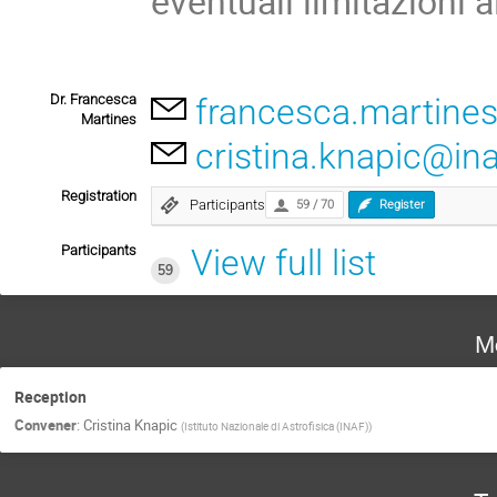
eventuali limitazioni 
Dr. Francesca
francesca.martines
Martines
cristina.knapic@inaf
Registration
Participants
59 / 70
Register
Participants
View full list
59
M
Reception
Convener
:
Cristina Knapic
(
Istituto Nazionale di Astrofisica (INAF)
)