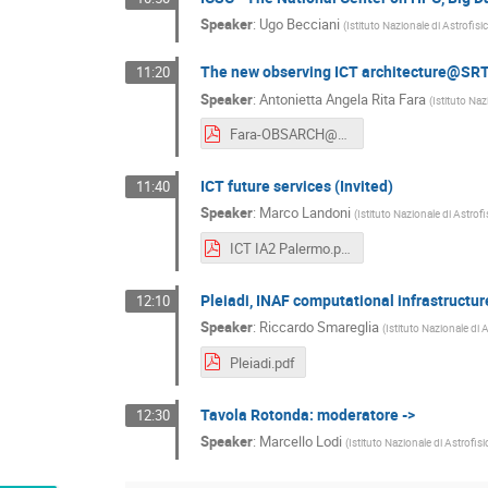
Speaker
:
Ugo Becciani
(
Istituto Nazionale di Astrofisi
The new observing ICT architecture@SR
11:20
Speaker
:
Antonietta Angela Rita Fara
(
Istituto Naz
Fara-OBSARCH@SRT-25mag2022.pdf
ICT future services (Invited)
11:40
Speaker
:
Marco Landoni
(
Istituto Nazionale di Astrofi
ICT IA2 Palermo.pdf
Pleiadi, INAF computational infrastructur
12:10
Speaker
:
Riccardo Smareglia
(
Istituto Nazionale di 
Pleiadi.pdf
Tavola Rotonda: moderatore ->
12:30
Speaker
:
Marcello Lodi
(
Istituto Nazionale di Astrofis