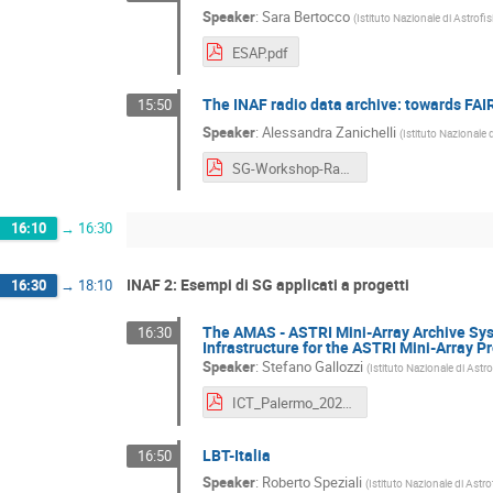
Speaker
:
Sara Bertocco
(
Istituto Nazionale di Astrofis
ESAP.pdf
The INAF radio data archive: towards FAI
15:50
Speaker
:
Alessandra Zanichelli
(
Istituto Nazionale 
SG-Workshop-RadioArchive_final.pdf
16:10
→
16:30
INAF 2: Esempi di SG applicati a progetti
16:30
→
18:10
The AMAS - ASTRI Mini-Array Archive Sys
16:30
Infrastructure for the ASTRI Mini-Array Pr
Speaker
:
Stefano Gallozzi
(
Istituto Nazionale di Astro
ICT_Palermo_20220523.pdf
LBT-Italia
16:50
Speaker
:
Roberto Speziali
(
Istituto Nazionale di Astro