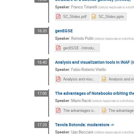
Speaker
:
Franco Tinarelli
(
Istituto Nazionale di Astrof
SC_Slides.pdf
SC_Slides.pptx
genEGSE
16:20
Speaker
:
Romolo Politi
(
Istituto Nazionale di Astrofisi
genEGSE - Introduction to the project.pdf
Analysis and visualization tools in INAF (I
16:40
Speaker
:
Fabio Roberto Vitello
Analysis and visualization tools in INAF.pdf
The advantages of Notebooks orbiting th
17:00
Speaker
:
Mario Raciti
(
Istituto Nazionale di Astrofisica
The advantages of Notebooks orbiting the Cloud.pdf
Tavola Rotonda: moderatore ->
17:20
Speaker
:
Ugo Becciani
(
Istituto Nazionale di Astrofisi