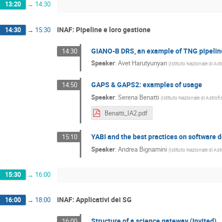
13:20
→
14:30
INAF: Pipeline e loro gestione
14:30
→
15:30
GIANO-B DRS, an example of TNG pipeline
14:30
Speaker
:
Avet Harutyunyan
(
Istituto Nazionale di Ast
GAPS & GAPS2: examples of usage
14:50
Speaker
:
Serena Benatti
(
Istituto Nazionale di Astrofi
Benatti_IA2.pdf
YABI and the best practices on software
15:10
Speaker
:
Andrea Bignamini
(
Istituto Nazionale di Ast
15:30
→
16:00
INAF: Applicativi dei SG
16:00
→
18:00
Structure of a science gateway (Invited)
16:00