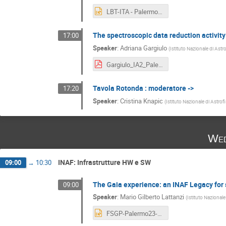
LBT-ITA - Palermo 2022.pptx
The spectroscopic data reduction activity 
17:00
Speaker
:
Adriana Gargiulo
(
Istituto Nazionale di Astr
Gargiulo_IA2_Palermo.pdf
Tavola Rotonda : moderatore ->
17:20
Speaker
:
Cristina Knapic
(
Istituto Nazionale di Astrof
Wed
INAF: Infrastrutture HW e SW
09:00
→
10:30
The Gaia experience: an INAF Legacy for
09:00
Speaker
:
Mario Gilberto Lattanzi
(
Istituto Nazionale
FSGP-Palermo23-26-Jun2022-MGL.pptx