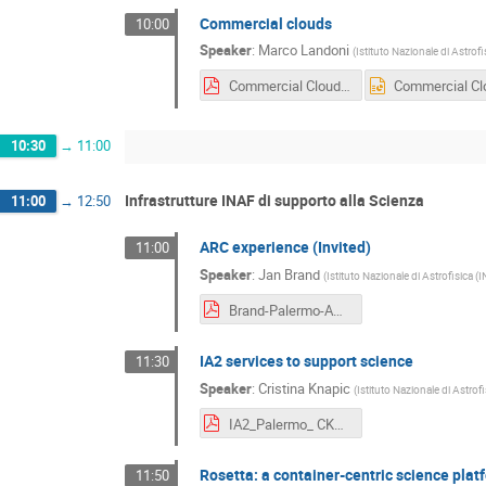
Commercial clouds
10:00
Speaker
:
Marco Landoni
(
Istituto Nazionale di Astrofi
Commercial Clouds IA2 Palermo-okok.pdf
10:30
→
11:00
Infrastrutture INAF di supporto alla Scienza
11:00
→
12:50
ARC experience (Invited)
11:00
Speaker
:
Jan Brand
(
Istituto Nazionale di Astrofisica (
Brand-Palermo-ARCItaliano.pdf
IA2 services to support science
11:30
Speaker
:
Cristina Knapic
(
Istituto Nazionale di Astrof
IA2_Palermo_ CK20220524.pdf
Rosetta: a container-centric science platf
11:50