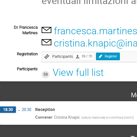
eventuali limitazioni 
Dr. Francesca
francesca.martines
Martines
cristina.knapic@inaf
Registration
Participants
59 / 70
Register
Participants
View full list
59
M
Reception
18:30
→
20:30
Convener
:
Cristina Knapic
(
Istituto Nazionale di Astrofisica (INAF)
)