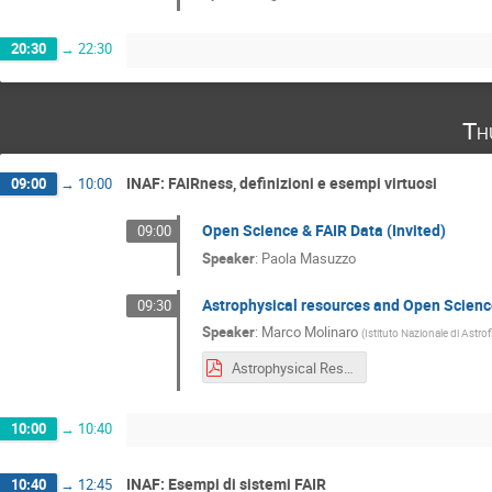
20:30
→
22:30
Th
INAF: FAIRness, definizioni e esempi virtuosi
09:00
→
10:00
Open Science & FAIR Data (Invited)
09:00
Speaker
:
Paola Masuzzo
Astrophysical resources and Open Scienc
09:30
Speaker
:
Marco Molinaro
(
Istituto Nazionale di Astrof
Astrophysical Resources and Open Science
10:00
→
10:40
INAF: Esempi di sistemi FAIR
10:40
→
12:45