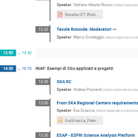
Speaker
:
Stefano Alberto Russo
(
Istituto Nazionale
Rosetta ICT Workshop Palermo.pdf
Tavola Rotonda: Moderatori ->
12:20
Speaker
:
Marco Scodeggio
(
Istituto Nazionale di Ast
12:50
→
14:30
INAF: Esempi di SGs applicati a progetti
14:30
→
16:10
SKA RC
14:30
Speaker
:
Andrea Possenti
(
Istituto Nazionale di Astr
From SKA Regional Centers requirements 
15:00
Speaker
:
Eva Sciacca
(
Istituto Nazionale di Astrofisic
EvaSciacca_Palermo2022.pptx
ESAP - ESFRI Science Analysis Platform
15:30