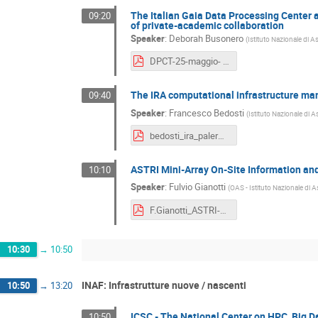
The Italian Gaia Data Processing Center 
09:20
of private-academic collaboration
Speaker
:
Deborah Busonero
(
Istituto Nazionale di A
DPCT-25-maggio- IA2.pdf
The IRA computational infrastructure ma
09:40
Speaker
:
Francesco Bedosti
(
Istituto Nazionale di A
bedosti_ira_palermo_2022.pdf
ASTRI Mini-Array On-Site Information an
10:10
Speaker
:
Fulvio Gianotti
(
OAS - Istituto Nazionale di A
F.Gianotti_ASTRI-MA_ICT_Infrastructures_Worshop_Palermo_05_2022_V4.pdf
10:30
→
10:50
INAF: Infrastrutture nuove / nascenti
10:50
→
13:20
ICSC - The National Center on HPC, Big 
10:50