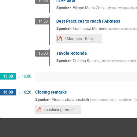
INAF data
14:00
Speaker
:
Filippo Maria Zerbi
(
Istituto Nazionale di As
Best Practices to reach FAIRness
14:30
Speaker
:
Francesca Martines
(
Istituto Nazionale di 
FMartines - Best Practices to reach FAIRness.pdf
Tavola Rotonda
15:00
Speaker
:
Cristina Knapic
(
Istituto Nazionale di Astrof
15:30
→
16:00
Closing remarks
16:00
→
16:20
Speaker
:
Alessandra Zanichelli
(
Istituto Nazionale di Astrofisica (I
concluding-remarks_v1-english.pdf