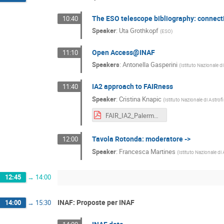
The ESO telescope bibliography: connectin
10:40
Speaker
:
Uta Grothkopf
(
ESO
)
Open Access@INAF
11:10
Speakers
:
Antonella Gasperini
(
Istituto Nazionale di
IA2 approach to FAIRness
11:40
Speaker
:
Cristina Knapic
(
Istituto Nazionale di Astrof
FAIR_IA2_Palermo_ CK20220526.pdf
Tavola Rotonda: moderatore ->
12:00
Speaker
:
Francesca Martines
(
Istituto Nazionale di 
12:45
→
14:00
INAF: Proposte per INAF
14:00
→
15:30