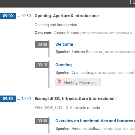
Tu
Opening: Apertura & Introduzione
09:00
→
09:30
Opening and introduction
Convener
:
Cristina Knapic
(
Istituto Nazionale di Astrofisica (INAF)
)
Welcome
09:00
Speaker
:
Fabrizio Bocchino
(
Istituto Nazionale di Ast
Opening
09:10
Speaker
:
Cristina Knapic
(
Istituto Nazionale di Astrof
Meeting_Palermo_CK20220524.pdf
Esempi di SG: Infrastrutture internazionali
09:30
→
10:30
ESO, CADC, CDS, IDIA + tavola rotonda
Overview on functionalities and features
09:30
Speaker
:
Vincenzo Galluzzi
(
Istituto Nazionale di Ast