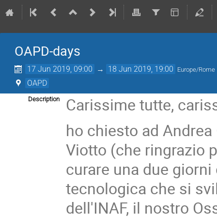
OAPD-days
17 Jun 2019, 09:00
→
18 Jun 2019, 19:00
Europe/Rome
OAPD
Carissime tutte, cariss
Description
ho chiesto ad Andrea 
Viotto (che ringrazio 
curare una due giorni 
tecnologica che si sv
dell'INAF, il nostro O