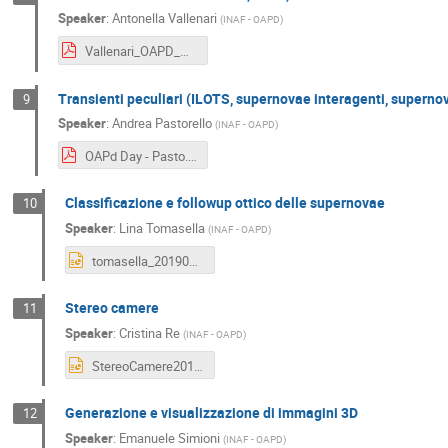
Speaker
:
Antonella Vallenari
(
INAF - OAPD
)
Vallenari_OAPD_Day_2019.pdf
Transienti peculiari (ILOTS, supernovae interagenti, superno
9
Speaker
:
Andrea Pastorello
(
INAF - OAPD
)
OAPd Day - Pasto.pdf
Classificazione e followup ottico delle supernovae
10
Speaker
:
Lina Tomasella
(
INAF - OAPD
)
tomasella_20190617.pptx
Stereo camere
11
Speaker
:
Cristina Re
(
INAF - OAPD
)
StereoCamere2019.pptx
Generazione e visualizzazione di immagini 3D
12
Speaker
:
Emanuele Simioni
(
INAF - OAPD
)