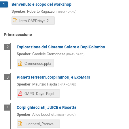
Benvenuto e scopo del workshop
1
Speaker
:
Roberto Ragazzoni
(
INAF - OAPD
)
Intro-OAPDdays-2019.pptx
Prima sessione
Esplorazione del Sistema Solare e BepiColombo
2
Speaker
:
Gabriele Cremonese
(
INAF - OAPD
)
Cremonese.pptx
Pianeti terrestri, corpi minori, e ExoMars
3
Speaker
:
Maurizio Pajola
(
INAF - OAPD
)
OAPD_Days_Pajola_Munaretto.pdf
Corpi ghiacciati, JUICE e Rosetta
4
Speaker
:
Alice Lucchetti
(
INAF - OAPD
)
Lucchetti_PadovaDays.pptx