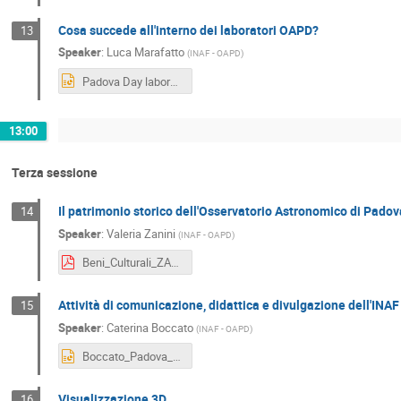
Cosa succede all'interno dei laboratori OAPD?
13
Speaker
:
Luca Marafatto
(
INAF - OAPD
)
Padova Day laboratori.pptx
13:00
Terza sessione
Il patrimonio storico dell'Osservatorio Astronomico di Padov
14
Speaker
:
Valeria Zanini
(
INAF - OAPD
)
Beni_Culturali_ZANINI.pdf
Attività di comunicazione, didattica e divulgazione dell'INA
15
Speaker
:
Caterina Boccato
(
INAF - OAPD
)
Boccato_Padova_Days.pptx
Visualizzazione 3D
16