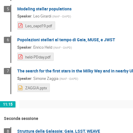
Modeling stellar populations
5
Speaker
:
Leo Girardi
(
INAF - OAPD
)
Leo_oapd19.pdf
Popolazioni stellari al tempo di Gaia, MUSE, e JWST
6
Speaker
:
Enrico Held
(
INAF - OAPD
)
held-PDday.pdf
The search for the first stars in the Milky Way and in nearby Ul
7
Speaker
:
Simone Zaggia
(
INAF - OAPD
)
ZAGGIA.pptx
11:15
Seconda sessione
Struttura della Galassia: Gaia, LSST, WEAVE
8