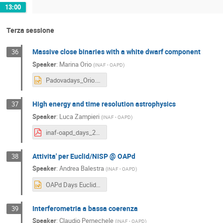
13:00
Terza sessione
Massive close binaries with a white dwarf component
36
Speaker
:
Marina Orio
(
INAF - OAPD
)
Padovadays_Orio.pptx
High energy and time resolution astrophysics
37
Speaker
:
Luca Zampieri
(
INAF - OAPD
)
inaf-oapd_days_2019_htra_v3b_Zampieri.pdf
Attivita' per Euclid/NISP @ OAPd
38
Speaker
:
Andrea Balestra
(
INAF - OAPD
)
OAPd Days Euclid-NISP.pptx
Interferometria a bassa coerenza
39
Speaker
:
Claudio Pernechele
(
INAF - OAPD
)