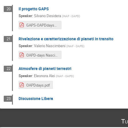
Il progetto GAPS
20
Speaker
:
Silvano Desidera
(
INAF - OAPD
)
GAPS-OAPDdaysV3.pdf
Rivelazione e caratterizzazione di pianeti in transito
21
Speaker
:
Valerio Nascimbeni
(
INAF - OAPD
)
OAPD-days Nascimbeni.pdf
Atmosfere di pianeti terrestri
22
Speaker
:
Eleonora Alei
(
INAF - OAPD
)
OAPDdays.pdf
Discussione Libera
23
Tu