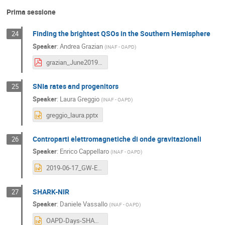
Prima sessione
Finding the brightest QSOs in the Southern Hemisphere
24
Speaker
:
Andrea Grazian
(
INAF - OAPD
)
grazian_June2019.pdf
SNIa rates and progenitors
25
Speaker
:
Laura Greggio
(
INAF - OAPD
)
greggio_laura.pptx
Controparti elettromagnetiche di onde gravitazionali
26
Speaker
:
Enrico Cappellaro
(
INAF - OAPD
)
2019-06-17_GW-EM_OAPD.pptx
SHARK-NIR
27
Speaker
:
Daniele Vassallo
(
INAF - OAPD
)
OAPD-Days-SHARK-NIR.pptx