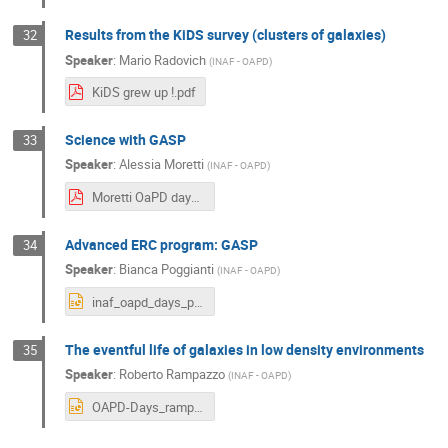
Results from the KiDS survey (clusters of galaxies)
32
Speaker
:
Mario Radovich
(
INAF - OAPD
)
KiDS grew up !.pdf
Science with GASP
33
Speaker
:
Alessia Moretti
(
INAF - OAPD
)
Moretti OaPD days.pdf
Advanced ERC program: GASP
34
Speaker
:
Bianca Poggianti
(
INAF - OAPD
)
inaf_oapd_days_poggianti.pptx
The eventful life of galaxies in low density environments
35
Speaker
:
Roberto Rampazzo
(
INAF - OAPD
)
OAPD-Days_rampazzo.pptx