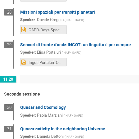
Missioni spaziali per transiti planetari
28
Speaker
:
Davide Greggio
(
INAF - OAPD
)
OAPD-Days-Space missions for planetary transits.pptx
Sensori di fronte d'onda INGOT: un lingotto è per sempre
29
Speaker
:
Elisa Portaluri
(
INAF - OAPD
)
Ingot_Portaluri_OAPDdays_v2.pptx
11:20
Seconda sessione
Quasar and Cosmology
30
Speaker
:
Paola Marziani
(
INAF - OAPD
)
Quasar activity in the neighboring Universe
31
Speaker
:
Daniela Bettoni
(
INAF - OAPD
)