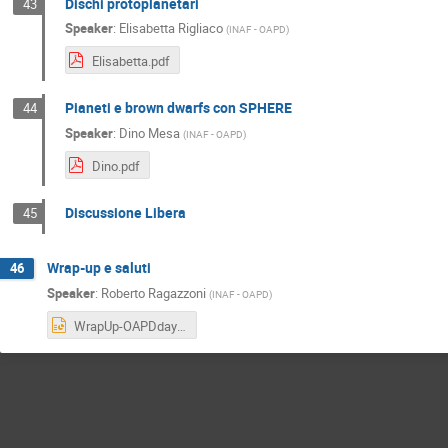
Dischi protoplanetari
43
Speaker
:
Elisabetta Rigliaco
(
INAF - OAPD
)
Elisabetta.pdf
Pianeti e brown dwarfs con SPHERE
44
Speaker
:
Dino Mesa
(
INAF - OAPD
)
Dino.pdf
Discussione Libera
45
Wrap-up e saluti
46
Speaker
:
Roberto Ragazzoni
(
INAF - OAPD
)
WrapUp-OAPDdays-2019.pptx