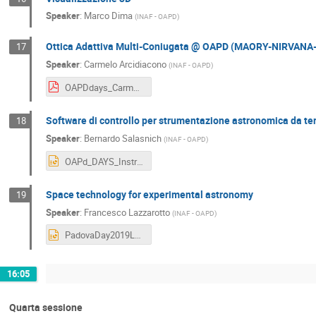
Speaker
:
Marco Dima
(
INAF - OAPD
)
Ottica Adattiva Multi-Coniugata @ OAPD (MAORY-NIRVANA
17
Speaker
:
Carmelo Arcidiacono
(
INAF - OAPD
)
OAPDdays_Carmelo.pdf
Software di controllo per strumentazione astronomica da t
18
Speaker
:
Bernardo Salasnich
(
INAF - OAPD
)
OAPd_DAYS_InstrumentControlSoftware.pptx
Space technology for experimental astronomy
19
Speaker
:
Francesco Lazzarotto
(
INAF - OAPD
)
PadovaDay2019Lazzarotto_OK.ppt
16:05
Quarta sessione