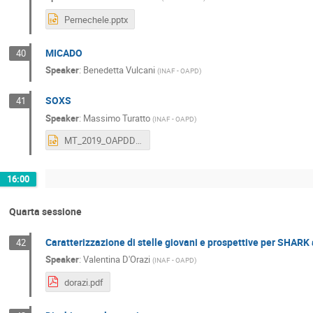
Pernechele.pptx
MICADO
40
Speaker
:
Benedetta Vulcani
(
INAF - OAPD
)
SOXS
41
Speaker
:
Massimo Turatto
(
INAF - OAPD
)
MT_2019_OAPDDAYS_SOXS.pptx
16:00
Quarta sessione
Caratterizzazione di stelle giovani e prospettive per SHARK
42
Speaker
:
Valentina D'Orazi
(
INAF - OAPD
)
dorazi.pdf