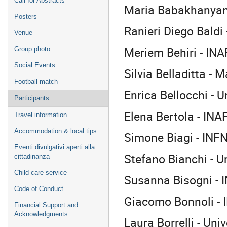
Call for Abstracts
Maria Babakhanyan
Posters
Ranieri Diego Baldi 
Venue
Meriem Behiri - IN
Group photo
Social Events
Silvia Belladitta - 
Football match
Enrica Bellocchi - 
Participants
Elena Bertola - INA
Travel information
Accommodation & local tips
Simone Biagi - INFN
Eventi divulgativi aperti alla
Stefano Bianchi - U
cittadinanza
Child care service
Susanna Bisogni - 
Code of Conduct
Giacomo Bonnoli - 
Financial Support and
Acknowledgments
Laura Borrelli - Uni