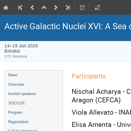
Active Galactic Nuclei XVI: A Sea 
14–19 Jun 2026
Brindisi
UTC timezone
Event
Participants
News
menu
Overview
Nischal Acharya - C
Invited speakers
Aragon (CEFCA)
SOC/LOC
Viola Allevato - IN
Program
Elisa Amenta - Univ
Registration