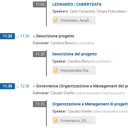
LEONARDO / CHERRYDATA
11:05
Speakers
:
Carlo Cavazzoni
,
Chiara Francalanci
Cherrydata_AyraDB.pptx
-: Descrizione progetto
11:20
→
11:35
Convener
:
Carolina Berucci
(
LEONARDO
)
Descrizione del progetto
11:20
Speaker
:
Carolina Berucci
(
LEONARDO
)
Interoperable Data Lake (IDL)_ cb_rev1.pptx
-: Governance (Organizzazione e Management del p
11:35
→
12:30
Convener
:
Claudio Gheller
(
Istituto Nazionale di Astrofisica (INAF)
)
Organizzazione e Management di proget
11:35
Speaker
:
Claudio Gheller
(
Istituto Nazionale di Astrof
Governance_IDL.pptx