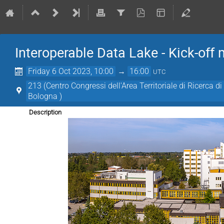
Interoperable Data Lake - Kick-off
Friday 6 Oct 2023, 10:00
→
16:00
UTC
213 (Centro Congressi dell'Area Territoriale di Ricerca 
Bologna )
Description