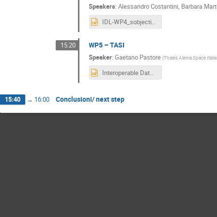
Speakers
:
Alessandro Costantini
,
Barbara Marte
IDL-WP4_sobjective_and_activities.pptx
WP5 – TASI
15:20
Speaker
:
Gaetano Pastore
(
Thales Alenia Space Itali
Interoperable Data Lake (IDL)_ TASI_contrib.pptx
Conclusioni/ next step
15:40
→
16:00