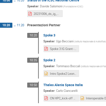
Status of the ICSC National Centre
10:00
→
10:20
Speaker
:
Davide Salomoni
(
Fondazione ICSC
)
20231006_ds_ig_datalake.pdf
Presentazioni Partner
10:20
→
11:20
Spoke 3
10:20
Speaker
:
Ugo Becciani
(
Istituto Nazionale di Astrofisi
Spoke 3 IG Grant - IDL.pdf
Spoke 2
10:35
Speaker
:
Tommaso Boccali
(
Istituto Nazionale di Fi
Intro Spoke2 Leonardo IG ICSC IDL Ottobre 2023.pptx
Thales Alenia Space Italia
10:50
Speaker
:
Carlo Ciancarelli
CN HPC_kick-off Spk2-3_TASI_2023-10-06.pdf