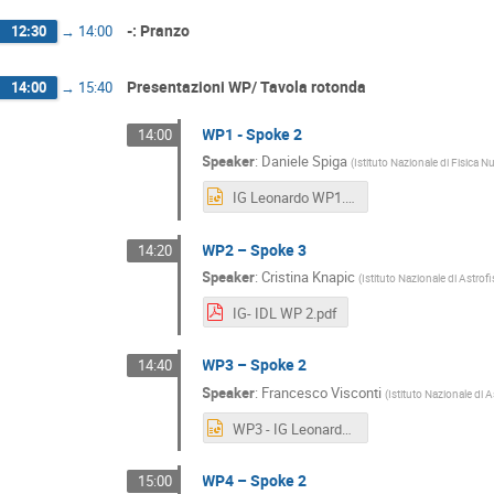
-: Pranzo
12:30
→
14:00
Presentazioni WP/ Tavola rotonda
14:00
→
15:40
WP1 - Spoke 2
14:00
Speaker
:
Daniele Spiga
(
Istituto Nazionale di Fisica N
IG Leonardo WP1.pptx
WP2 – Spoke 3
14:20
Speaker
:
Cristina Knapic
(
Istituto Nazionale di Astrof
IG- IDL WP 2.pdf
WP3 – Spoke 2
14:40
Speaker
:
Francesco Visconti
(
Istituto Nazionale di A
WP3 - IG Leonardo.pptx
WP4 – Spoke 2
15:00