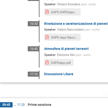
Speaker
:
Silvano Desidera
(
INAF - OAPD
)
GAPS-OAPDdaysV3.pdf
Rivelazione e caratterizzazione di pianeti 
16:30
Speaker
:
Valerio Nascimbeni
(
INAF - OAPD
)
OAPD-days Nascimbeni.pdf
Atmosfere di pianeti terrestri
16:40
Speaker
:
Eleonora Alei
(
INAF - OAPD
)
OAPDdays.pdf
Discussione Libera
17:10
Tu
Prima sessione
09:45
→
11:20