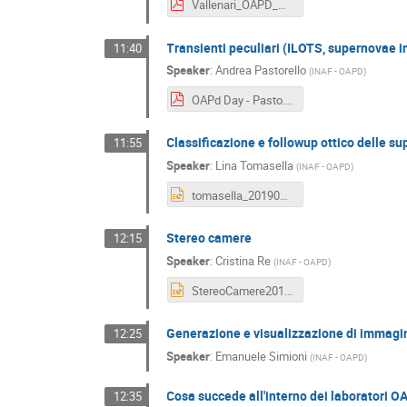
Vallenari_OAPD_Day_2019.pdf
Transienti peculiari (ILOTS, supernovae 
11:40
Speaker
:
Andrea Pastorello
(
INAF - OAPD
)
OAPd Day - Pasto.pdf
Classificazione e followup ottico delle s
11:55
Speaker
:
Lina Tomasella
(
INAF - OAPD
)
tomasella_20190617.pptx
Stereo camere
12:15
Speaker
:
Cristina Re
(
INAF - OAPD
)
StereoCamere2019.pptx
Generazione e visualizzazione di immagi
12:25
Speaker
:
Emanuele Simioni
(
INAF - OAPD
)
Cosa succede all'interno dei laboratori 
12:35