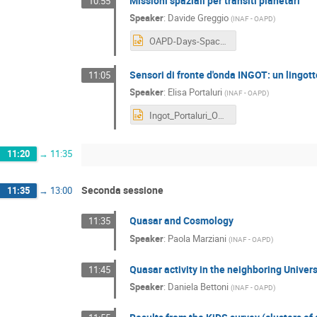
Missioni spaziali per transiti planetari
10:55
Speaker
:
Davide Greggio
(
INAF - OAPD
)
OAPD-Days-Space missions for planetary transits.pptx
Sensori di fronte d'onda INGOT: un lingot
11:05
Speaker
:
Elisa Portaluri
(
INAF - OAPD
)
Ingot_Portaluri_OAPDdays_v2.pptx
11:20
→
11:35
Seconda sessione
11:35
→
13:00
Quasar and Cosmology
11:35
Speaker
:
Paola Marziani
(
INAF - OAPD
)
Quasar activity in the neighboring Univer
11:45
Speaker
:
Daniela Bettoni
(
INAF - OAPD
)