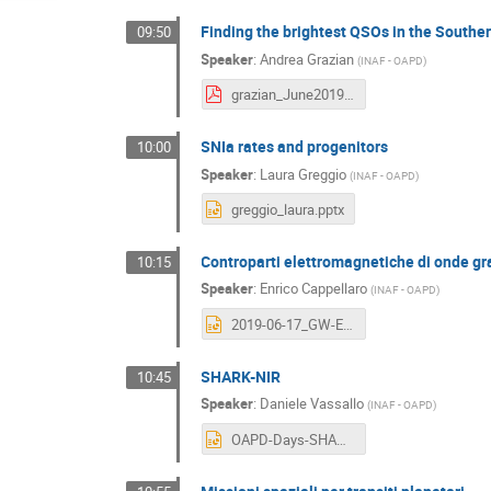
Finding the brightest QSOs in the South
09:50
Speaker
:
Andrea Grazian
(
INAF - OAPD
)
grazian_June2019.pdf
SNIa rates and progenitors
10:00
Speaker
:
Laura Greggio
(
INAF - OAPD
)
greggio_laura.pptx
Controparti elettromagnetiche di onde gr
10:15
Speaker
:
Enrico Cappellaro
(
INAF - OAPD
)
2019-06-17_GW-EM_OAPD.pptx
SHARK-NIR
10:45
Speaker
:
Daniele Vassallo
(
INAF - OAPD
)
OAPD-Days-SHARK-NIR.pptx