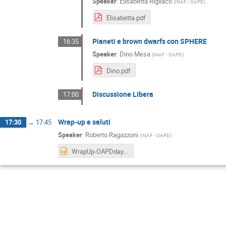
Speaker
:
Elisabetta Rigliaco
(
INAF - OAPD
)
Elisabetta.pdf
Pianeti e brown dwarfs con SPHERE
16:35
Speaker
:
Dino Mesa
(
INAF - OAPD
)
Dino.pdf
Discussione Libera
17:00
Wrap-up e saluti
17:30
→
17:45
Speaker
:
Roberto Ragazzoni
(
INAF - OAPD
)
WrapUp-OAPDdays-2019.pptx