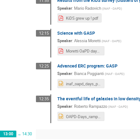
Results from the KiDS survey (clusters of 
11:55
Speaker
:
Mario Radovich
(
INAF - OAPD
)
KiDS grew up !.pdf
Science with GASP
12:15
Speaker
:
Alessia Moretti
(
INAF - OAPD
)
Moretti OaPD days.pdf
Advanced ERC program: GASP
12:25
Speaker
:
Bianca Poggianti
(
INAF - OAPD
)
inaf_oapd_days_poggianti.pptx
The eventful life of galaxies in low dens
12:35
Speaker
:
Roberto Rampazzo
(
INAF - OAPD
)
OAPD-Days_rampazzo.pptx
13:00
→
14:30