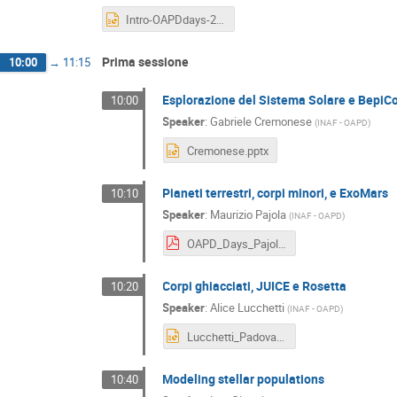
Intro-OAPDdays-2019.pptx
Prima sessione
10:00
→
11:15
Esplorazione del Sistema Solare e Bepi
10:00
Speaker
:
Gabriele Cremonese
(
INAF - OAPD
)
Cremonese.pptx
Pianeti terrestri, corpi minori, e ExoMars
10:10
Speaker
:
Maurizio Pajola
(
INAF - OAPD
)
OAPD_Days_Pajola_Munaretto.pdf
Corpi ghiacciati, JUICE e Rosetta
10:20
Speaker
:
Alice Lucchetti
(
INAF - OAPD
)
Lucchetti_PadovaDays.pptx
Modeling stellar populations
10:40