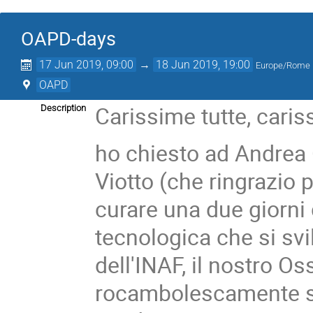
OAPD-days
17 Jun 2019, 09:00
→
18 Jun 2019, 19:00
Europe/Rome
OAPD
Carissime tutte, cariss
Description
ho chiesto ad Andrea 
Viotto (che ringrazio 
curare una due giorni 
tecnologica che si sv
dell'INAF, il nostro O
rocambolescamente sc