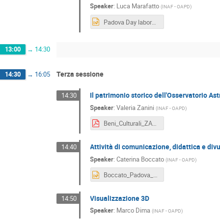
Speaker
:
Luca Marafatto
(
INAF - OAPD
)
Padova Day laboratori.pptx
13:00
→
14:30
Terza sessione
14:30
→
16:05
Il patrimonio storico dell'Osservatorio A
14:30
Speaker
:
Valeria Zanini
(
INAF - OAPD
)
Beni_Culturali_ZANINI.pdf
Attività di comunicazione, didattica e div
14:40
Speaker
:
Caterina Boccato
(
INAF - OAPD
)
Boccato_Padova_Days.pptx
Visualizzazione 3D
14:50
Speaker
:
Marco Dima
(
INAF - OAPD
)