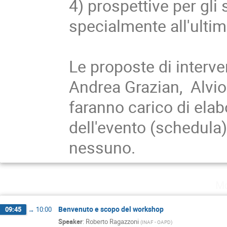
4) prospettive per gli
specialmente all'ulti
Le proposte di interv
Andrea Grazian, Alvio 
faranno carico di ela
dell'evento (schedula)
nessuno.
Mo
Benvenuto e scopo del workshop
09:45
→
10:00
Speaker
:
Roberto Ragazzoni
(
INAF - OAPD
)