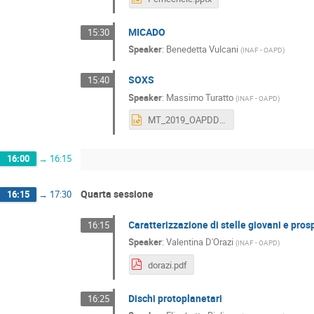
MICADO
15:30
Speaker
:
Benedetta Vulcani
(
INAF - OAPD
)
SOXS
15:40
Speaker
:
Massimo Turatto
(
INAF - OAPD
)
MT_2019_OAPDDAYS_SOXS.pptx
16:00
→
16:15
Quarta sessione
16:15
→
17:30
Caratterizzazione di stelle giovani e pro
16:15
Speaker
:
Valentina D'Orazi
(
INAF - OAPD
)
dorazi.pdf
Dischi protoplanetari
16:25