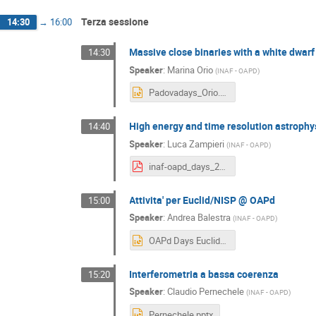
Terza sessione
14:30
→
16:00
Massive close binaries with a white dwa
14:30
Speaker
:
Marina Orio
(
INAF - OAPD
)
Padovadays_Orio.pptx
High energy and time resolution astrophy
14:40
Speaker
:
Luca Zampieri
(
INAF - OAPD
)
inaf-oapd_days_2019_htra_v3b_Zampieri.pdf
Attivita' per Euclid/NISP @ OAPd
15:00
Speaker
:
Andrea Balestra
(
INAF - OAPD
)
OAPd Days Euclid-NISP.pptx
Interferometria a bassa coerenza
15:20
Speaker
:
Claudio Pernechele
(
INAF - OAPD
)
Pernechele.pptx