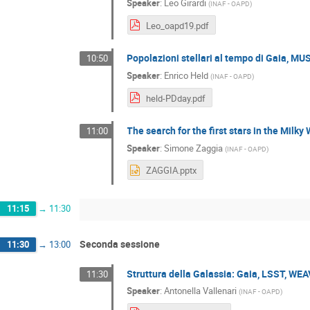
Speaker
:
Leo Girardi
(
INAF - OAPD
)
Leo_oapd19.pdf
Popolazioni stellari al tempo di Gaia, M
10:50
Speaker
:
Enrico Held
(
INAF - OAPD
)
held-PDday.pdf
The search for the first stars in the Milky
11:00
Speaker
:
Simone Zaggia
(
INAF - OAPD
)
ZAGGIA.pptx
11:15
→
11:30
Seconda sessione
11:30
→
13:00
Struttura della Galassia: Gaia, LSST, WE
11:30
Speaker
:
Antonella Vallenari
(
INAF - OAPD
)