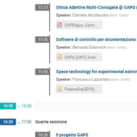
Ottica Adattiva Multi-Coniugata @ OA
15:10
Speaker
:
Carmelo Arcidiacono
(
INAF - OAPD
)
OAPDdays_Carmelo.pdf
Software di controllo per strumentazion
15:30
Speaker
:
Bernardo Salasnich
(
INAF - OAPD
)
OAPd_DAYS_InstrumentControlSoftware.pptx
Space technology for experimental astr
15:50
Speaker
:
Francesco Lazzarotto
(
INAF - OAPD
)
PadovaDay2019Lazzarotto_OK.ppt
16:05
→
16:20
Quarta sessione
16:20
→
17:50
Il progetto GAPS
16:20