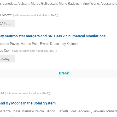
, Benedetta Vulcani, Marco Gullieuszik, Mario Radovich, Ariel Werle, Alessandro 
a Moretti
(
Istituto Nazionale di Astrofisica (INAF)
)
MORETTI_OAPd-days-2024.pdf
ry neutron star mergers and GRB jets via numerical simulations
 Andrea Pavan, Matteo Pais, Emma Dreas, Jay Kalinani
o Ciolfi
(
Istituto Nazionale di Astrofisica (INAF)
)
CIOLFI_OAPd-days-2024.pdf
Break
ese
(
Istituto Nazionale di Astrofisica (INAF)
)
and Icy Moons in the Solar System
tanza Rossi, Maurizio Pajola, Filippo Tusberti, Joel Beccarelli, Giovanni Munare