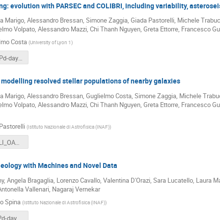
ng: evolution with PARSEC and COLIBRI, including variability, asterose
la Marigo, Alessandro Bressan, Simone Zaggia, Giada Pastorelli, Michele Trabuc
elmo Volpato, Alessandro Mazzi, Chi Thanh Nguyen, Greta Ettorre, Francesco Gu
lmo Costa
(
University of Lyon 1
)
COSTA_OAPd-days-2024.pdf
modelling resolved stellar populations of nearby galaxies
ola Marigo, Alessandro Bressan, Guglielmo Costa, Simone Zaggia, Michele Trabuc
elmo Volpato, Alessandro Mazzi, Chi Thanh Nguyen, Greta Ettorre, Francesco Gue
Pastorelli
(
Istituto Nazionale di Astrofisica (INAF)
)
PASTORELLI_OAPd-days-2024.pdf
aeology with Machines and Novel Data
 Angela Bragaglia, Lorenzo Cavallo, Valentina D'Orazi, Sara Lucatello, Laura M
ntonella Vallenari, Nagaraj Vernekar
o Spina
(
Istituto Nazionale di Astrofisica (INAF)
)
SPINA_OAPd-days-2024.pdf