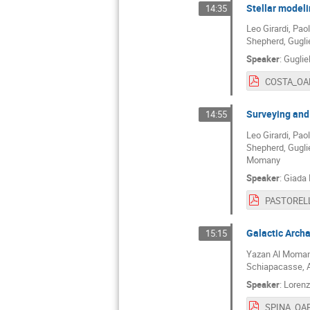
Stellar modeli
14:35
Leo Girardi, Pao
Shepherd, Gugli
Speaker
:
Guglie
Surveying and 
14:55
Leo Girardi, Pa
Shepherd, Gugli
Momany
Speaker
:
Giada 
Galactic Arch
15:15
Yazan Al Momany,
Schiapacasse, A
Speaker
:
Lorenz