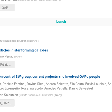
VALLENARI_OAPd-days-2024.pdf
Lunch
tituto Nazionale di Astrofisica (INAF)
)
rticles in star forming galaxies
mo Persic
(
INAF
)
PERSIC_OAPd-days-2024.pdf
n control SW group: current projects and involved OAPd people
, Daniela Fantinel, Davide Ricci, Andrea Balestra, Elia Costa, Fulvio Laudisio, S
dro Lorenzetto, Rosanna Sordo, Amedeo Petrella, Danilo Selvestrel
do Salasnich
(
Istituto Nazionale di Astrofisica (INAF)
)
SALASNICH_OAPd-days-2024.pptx