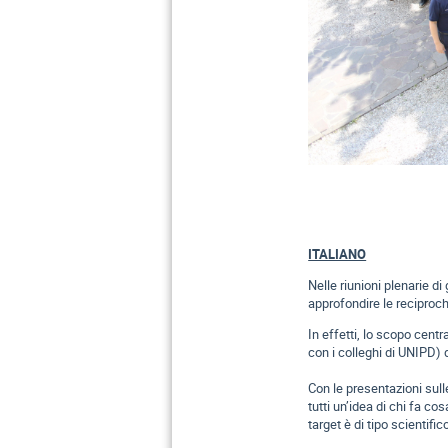
ITALIANO
Nelle riunioni plenarie d
approfondire le reciproch
In effetti, lo scopo cent
con i colleghi di UNIPD)
Con le presentazioni sulle
tutti un’idea di chi fa co
target è di tipo scientif