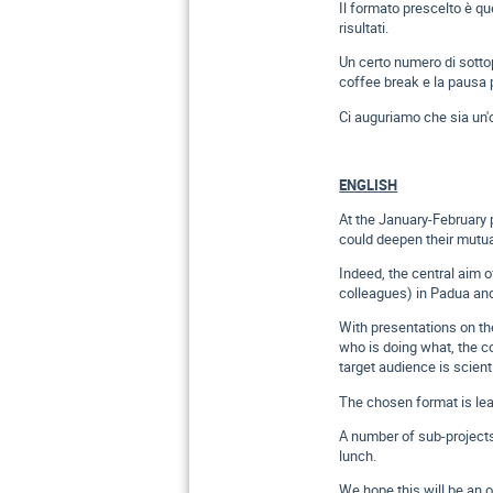
Il formato prescelto è qu
risultati.
Un certo numero di sotto
coffee break e la pausa 
Ci auguriamo che sia un'o
ENGLISH
At the January-February 
could deepen their mutua
Indeed, the central aim o
colleagues) in Padua an
With presentations on the
who is doing what, the co
target audience is scienti
The chosen format is lea
A number of sub-projects
lunch.
We hope this will be an 