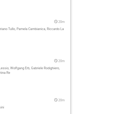
20m
driano Tullo, Pamela Cambianica, Riccardo La
20m
Lessio, Wolfgang Erb, Gabriele Rodighiero,
tina Re
20m
ini