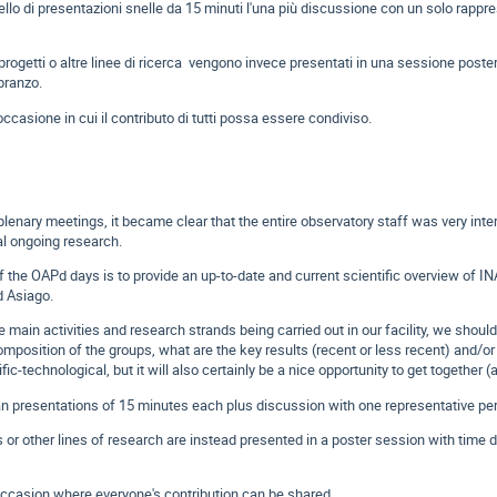
ello di presentazioni snelle da 15 minuti l'una più discussione con un solo rappres
progetti o altre linee di ricerca vengono invece presentati in una sessione post
pranzo.
ccasione in cui il contributo di tutti possa essere condiviso.
plenary meetings, it became clear that the entire observatory staff was very int
l ongoing research.
f the OAPd days is to provide an up-to-date and current scientific overview of IN
d Asiago.
 main activities and research strands being carried out in our facility, we should
mposition of the groups, what are the key results (recent or less recent) and/or
fic-technological, but it will also certainly be a nice opportunity to get together 
n presentations of 15 minutes each plus discussion with one representative per 
 or other lines of research are instead presented in a poster session with time
occasion where everyone's contribution can be shared.