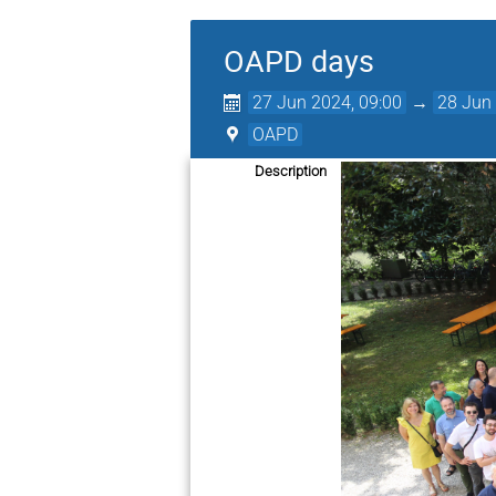
OAPD days
27 Jun 2024, 09:00
→
28 Jun 
OAPD
Description