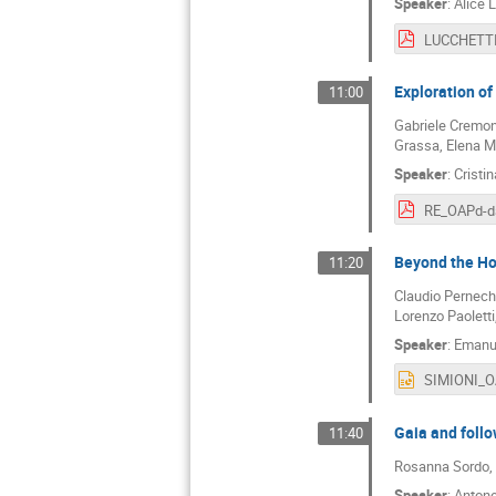
Speaker
:
Alice 
Exploration o
11:00
Gabriele Cremone
Grassa, Elena Ma
Speaker
:
Cristi
Beyond the Ho
11:20
Claudio Perneche
Lorenzo Paoletti
Speaker
:
Emanue
Gaia and foll
11:40
Rosanna Sordo, M
Speaker
:
Antone