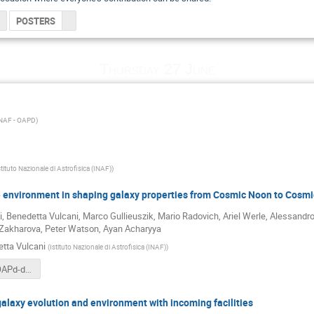
POSTERS
Thursday 27 June
NAF - OAPD
)
stituto Nazionale di Astrofisica (INAF)
)
e environment in shaping galaxy properties from Cosmic Noon to Cosmi
, Benedetta Vulcani, Marco Gullieuszik, Mario Radovich, Ariel Werle, Alessandro 
Zakharova, Peter Watson, Ayan Acharyya
tta Vulcani
(
Istituto Nazionale di Astrofisica (INAF)
)
VULCANI_OAPd-days-2024.pdf
galaxy evolution and environment with incoming facilities