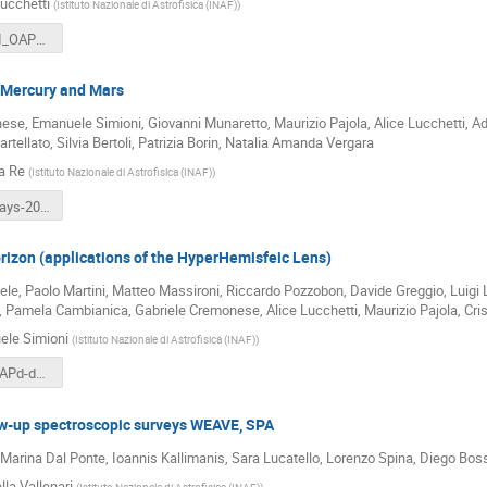
Lucchetti
(
Istituto Nazionale di Astrofisica (INAF)
)
LUCCHETTI_OAPd-days-2024.pdf
f Mercury and Mars
se, Emanuele Simioni, Giovanni Munaretto, Maurizio Pajola, Alice Lucchetti, A
rtellato, Silvia Bertoli, Patrizia Borin, Natalia Amanda Vergara
na Re
(
Istituto Nazionale di Astrofisica (INAF)
)
RE_OAPd-days-2024.pdf
rizon (applications of the HyperHemisfeic Lens)
le, Paolo Martini, Matteo Massironi, Riccardo Pozzobon, Davide Greggio, Luigi 
, Pamela Cambianica, Gabriele Cremonese, Alice Lucchetti, Maurizio Pajola, Cris
le Simioni
(
Istituto Nazionale di Astrofisica (INAF)
)
SIMIONI_OAPd-days-2024.pptx
ow-up spectroscopic surveys WEAVE, SPA
arina Dal Ponte, Ioannis Kallimanis, Sara Lucatello, Lorenzo Spina, Diego Boss
lla Vallenari
(
Istituto Nazionale di Astrofisica (INAF)
)