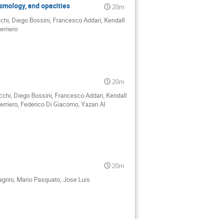
ismology, and opacities
20m
chi, Diego Bossini, Francesco Addari, Kendall
erriero
20m
chi, Diego Bossini, Francesco Addari, Kendall
rriero, Federico Di Giacomo, Yazan Al
20m
agrini, Mario Pasquato, Jose Luis