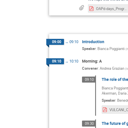
OAPd-days_Program_final.pdf
Introduction
09:00
→
09:10
Speaker
:
Bianca Poggianti
(
I
Morning: A
09:10
→
10:10
Convener
:
Andrea Grazian
(
I
The role of th
09:10
Bianca Poggianti
Akerman, Daria 
Speaker
:
Benede
The future of 
09:30