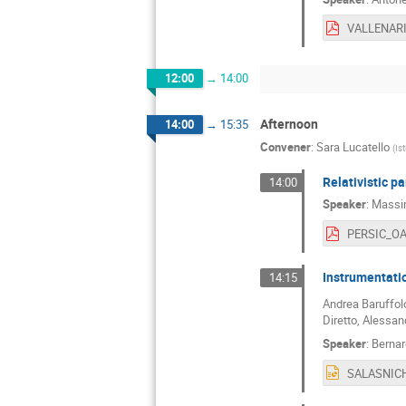
12:00
→
14:00
Afternoon
14:00
→
15:35
Convener
:
Sara Lucatello
(
Is
Relativistic pa
14:00
Speaker
:
Massi
Instrumentatio
14:15
Andrea Baruffolo
Diretto, Alessan
Speaker
:
Bernar