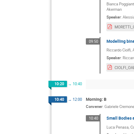
Bianca Poggianti
Akerman
Speaker
:
Alessi
Modelling bina
09:50
Riccardo Ciolfi,
Speaker
:
Riccard
10:20
→
10:40
Morning: B
10:40
→
12:00
Convener
:
Gabriele Cremon
Small Bodies 
10:40
Luca Penasa, Cos