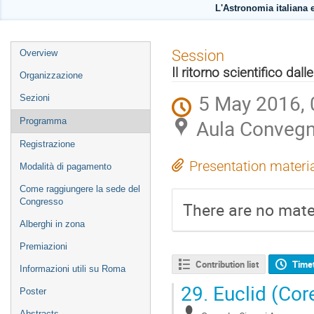
L'Astronomia italiana e
Event
Session
Overview
menu
Il ritorno scientifico dal
Organizzazione
5 May 2016, 
Sezioni
Aula Convegn
Programma
Registrazione
Presentation materi
Modalità di pagamento
Come raggiungere la sede del
Congresso
There are no mater
Alberghi in zona
Premiazioni
Contribution list
Time
Informazioni utili su Roma
29.
Euclid (Cor
Poster
Abstracts