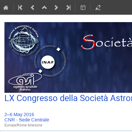
LX Congresso della Società Astro
2–6 May 2016
CNR - Sede Centrale
Europe/Rome timezone