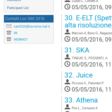
Guzzo L., Cimatti A.
05/05/2016, 09
Participant List
30.
E-ELT (Spett
Contatti Loc SAIt 2016
alta risoluzion
sait2016@oa-roma.inaf.it
06
Marconi A, Bono G., Ragazzo
05/05/2016, 09
94286427
31.
SKA
TINGAY, S., POSSENTI, A.
05/05/2016, 11
32.
Juice
Piccioni G., Palumbo P.
05/05/2016, 11
33.
Athena
Piro L., Comastri A.