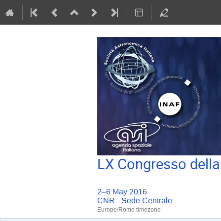
LX Congresso della
2–6 May 2016
CNR - Sede Centrale
Europe/Rome timezone