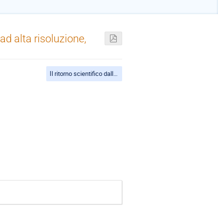
ad alta risoluzione,
Il ritorno scientifico dalle grandi infrastrutture: Orizzonte 2030