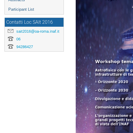
Participant List
Contatti Loc SAIt 2016
sait2016@oa-roma.inaf.it
06
94286427