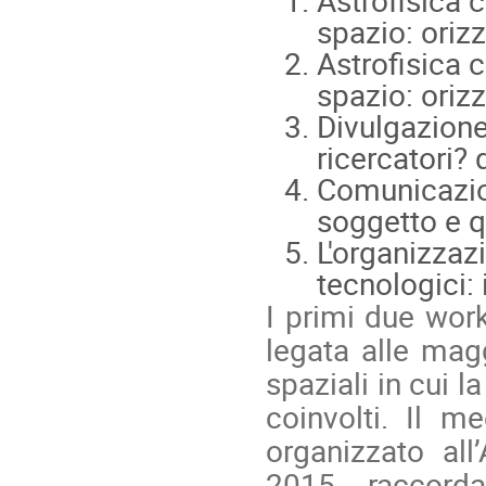
spazio: oriz
Astrofisica c
spazio: oriz
Divulgazione
ricercatori?
Comunicazion
soggetto e qu
L'organizzazi
tecnologici: 
I primi due work
legata alle magg
spaziali in cui 
coinvolti. Il me
organizzato al
2015, raccord