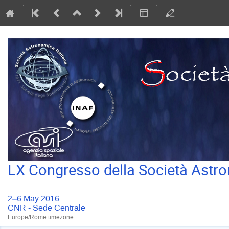
LX Congresso della Società Astro
2–6 May 2016
CNR - Sede Centrale
Europe/Rome timezone