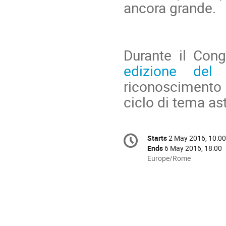
ancora grande.
Durante il Con
edizione del
riconoscimento a
ciclo di tema as
Conference
Starts
2 May 2016, 10:00
Date/Time
information
Ends
6 May 2016, 18:00
All
Europe/Rome
times
are
in
Europe/Rome