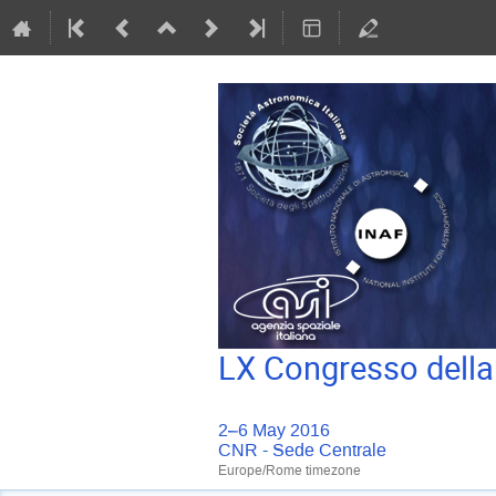
LX Congresso della
2–6 May 2016
CNR - Sede Centrale
Europe/Rome timezone