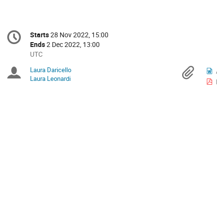
Conference
Starts
28 Nov 2022, 15:00
Date/Time
information
Ends
2 Dec 2022, 13:00
All
UTC
times
Laura Daricello
Chairpersons
Mat
are
Laura Leonardi
in
UTC