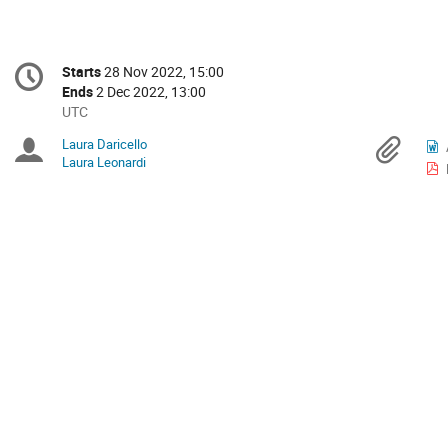
Conference
Starts
28 Nov 2022, 15:00
Date/Time
information
Ends
2 Dec 2022, 13:00
All
UTC
times
Laura Daricello
Chairpersons
Mat
are
Laura Leonardi
in
UTC