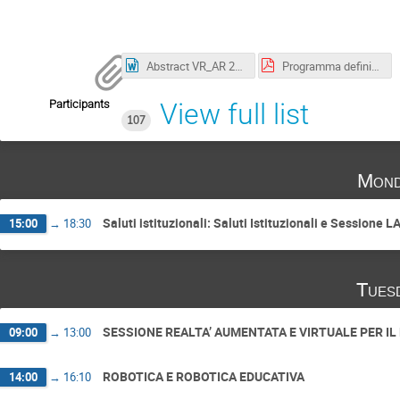
Abstract VR_AR 2022.docx
Programma definitivo VR AR.pdf
Participants
View full list
107
Mond
Saluti istituzionali: Saluti Istituzionali e Sess
15:00
→
18:30
Tues
SESSIONE REALTA’ AUMENTATA E VIRTUALE PER IL 
09:00
→
13:00
ROBOTICA E ROBOTICA EDUCATIVA
14:00
→
16:10