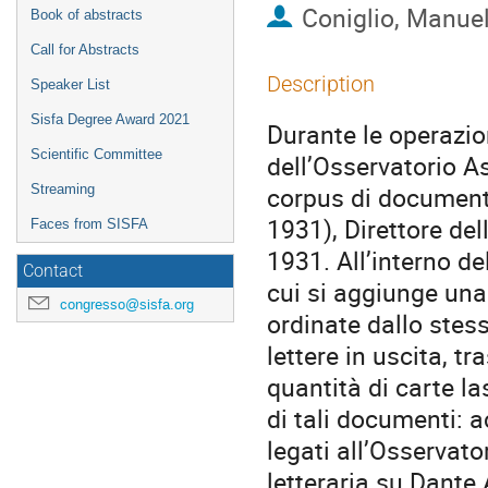
Coniglio, Manue
Book of abstracts
Call for Abstracts
Description
Speaker List
Sisfa Degree Award 2021
Durante le operazion
Scientific Committee
dell’Osservatorio A
corpus di documenti 
Streaming
1931), Direttore de
Faces from SISFA
1931. All’interno de
Contact
cui si aggiunge una 
congresso@sisfa.org
ordinate dallo stess
lettere in uscita, tra
quantità di carte la
di tali documenti: a
legati all’Osservato
letteraria su Dante 