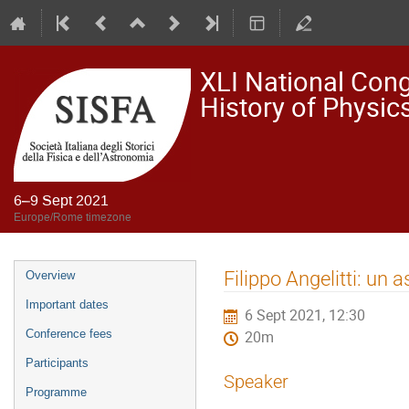
XLI National Congr
History of Physi
6–9 Sept 2021
Europe/Rome timezone
Event
Filippo Angelitti: un
Overview
menu
Important dates
6 Sept 2021, 12:30
Conference fees
20m
Participants
Speaker
Programme