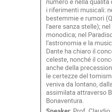
numero e nella qualità 
i riferimenti musicali: n
bestemmie e rumori (Qui
l'aere sanza stelle); n
monodica; nel Paradiso 
l’astronomia e la musi
Dante ha chiaro il conce
celeste, nonché il conce
anche della precession
le certezze del tomismo
veniva da lontano, dall
assimilata attraverso 
Bonaventura.
Speaker
:
Prof.
Claudio,