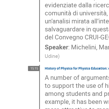
evidenziate dalla rice
comunità di università,
un’analisi mirata all’in
salvaguardare in questa
del Convegno CRUI-GEO
Speaker
:
Michelini, Ma
Udine
)
History of Physics for Physics Education:
15:15
A number of arguments
to support the use of h
among students and pr
example, it has been wr