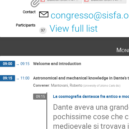
Contact
congresso@sisfa.o
Participants
View full list
97
Mond
Welcome and introduction
09:00
→
09:15
Astronomical and mechanical knowledge in Dante's t
09:15
→
11:00
Convener
:
Mantovani, Roberto
(
University of Urbino Carlo Bo
)
La cosmografia dantesca fra antico e mo
09:15
Dante aveva una grande
pochissime cose che co
medioevale si trovava i