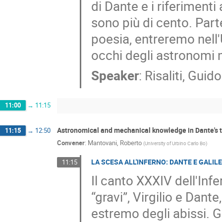
di Dante e i riferiment
sono più di cento. Parte
poesia, entreremo nell
occhi degli astronomi 
Speaker
:
Risaliti, Guido
11:00
→
11:15
Astronomical and mechanical knowledge in Dante's t
11:15
→
12:50
Convener
:
Mantovani, Roberto
(
University of Urbino Carlo Bo
)
LA SCESA ALL'INFERNO: DANTE E GALIL
11:15
Il canto XXXIV dell'Infe
“gravi”, Virgilio e Dant
estremo degli abissi. G