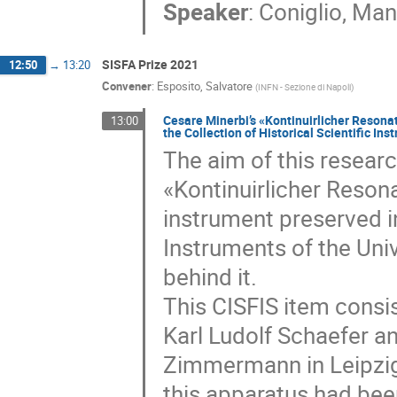
Speaker
:
Coniglio, Man
SISFA Prize 2021
12:50
→
13:20
Convener
:
Esposito, Salvatore
(
INFN - Sezione di Napoli
)
Cesare Minerbi’s «Kontinuirlicher Resona
13:00
the Collection of Historical Scientific Ins
The aim of this researc
«Kontinuirlicher Reson
instrument preserved in
Instruments of the Univ
behind it.
This CISFIS item consi
Karl Ludolf Schaefer a
Zimmermann in Leipzig
this apparatus had bee