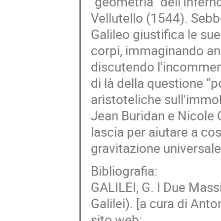
“geometria” dell'Infern
Vellutello (1544). Sebb
Galileo giustifica le s
corpi, immaginando analo
discutendo l'incommens
di là della questione “p
aristoteliche sull'immo
Jean Buridan e Nicole O
lascia per aiutare a cos
gravitazione universale
Bibliografia:
GALILEI, G. I Due Mass
Galilei). [a cura di Ant
sito web: