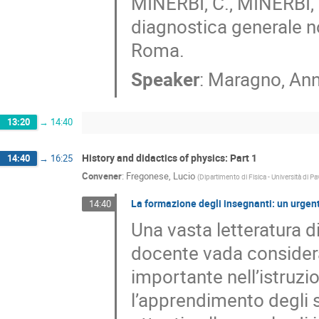
MINERBI, C., MINERBI, G
diagnostica generale no
Roma.
Speaker
:
Maragno, An
13:20
→
14:40
History and didactics of physics: Part 1
14:40
→
16:25
Convener
:
Fregonese, Lucio
(
Dipartimento di Fisica - Università di Pa
La formazione degli insegnanti: un urgen
14:40
Una vasta letteratura d
docente vada considerat
importante nell’istruzi
l’apprendimento degli s