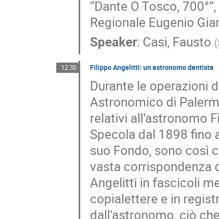
“Dante O Tosco, 700°”, 
Regionale Eugenio Gian
Speaker
:
Casi, Fausto
(
Filippo Angelitti: un astronomo dantista
12:30
Durante le operazioni di
Astronomico di Palerm
relativi all’astronomo F
Specola dal 1898 fino a
suo Fondo, sono così co
vasta corrispondenza di
Angelitti in fascicoli men
copialettere e in registr
dall’astronomo, ciò che