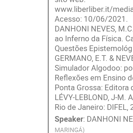
www.liberliber.it/medi
Acesso: 10/06/2021.
DANHONI NEVES, M.C. H
ao Inferno da Física. 
Questões Epistemológic
GERMANO, E.T. & NEVES
Simulador Algodoo: pos
Reflexões em Ensino de
Ponta Grossa: Editora 
LÉVY-LEBLOND, J-M. A 
Rio de Janeiro: DIFEL,
Speaker
:
DANHONI NE
MARINGÁ
)