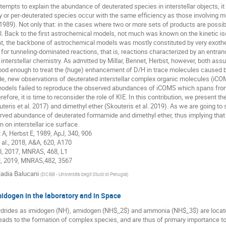
attempts to explain the abundance of deuterated species in interstellar objects,
lly or per-deuterated species occur with the same efficiency as those involving mo
1989). Not only that: in the cases where two or more sets of products are possi
. Back to the first astrochemical models, not much was known on the kinetic isot
hat, the backbone of astrochemical models was mostly constituted by very exoth
 for tunneling-dominated reactions, that is, reactions characterized by an entran
f interstellar chemistry. As admitted by Millar, Bennet, Herbst, however, both ass
good enough to treat the (huge) enhancement of D/H in trace molecules caused 
ade, new observations of deuterated interstellar complex organic molecules (i
odels failed to reproduce the observed abundances of iCOMS which spans from
herefore, it is time to reconsider the role of KIE. In this contribution, we prese
eris et al. 2017) and dimethyl ether (Skouteris et al. 2019). As we are going to 
rved abundance of deuterated formamide and dimethyl ether, thus implying that 
 on interstellar ice surface.
t A, Herbst E, 1989, ApJ, 340, 906
al., 2018, A&A, 620, A170
al, 2017, MNRAS, 468, L1
al, 2019, MNRAS,482, 3567
adia Balucani
(
DCBB - Università degli Studi di Perugia
)
idogen in the laboratory and in Space
hydrides as imidogen (NH), amidogen (NH$_2$) and ammonia (NH$_3$) are located
ads to the formation of complex species, and are thus of primary importance to