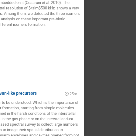
embedded on it (Cesaroni et al. 2010). The
tral resolution of $\sim$500 kHz, shows a very
COMs. Among them, we detected the three isomers
 analysis on these important pre-biotic
ifferent isomers formation.
Sun-like precursors
25m
r to be understood. Which is the importance of
ar formation, starting from simple molecules
 in the harsh conditions of the interstellar
 in the gas phase or on the interstellar dust
iased spectral survey to collect large numbers
 to image their spatial distribution to
.g. warm envelopes and cavities opened from hot