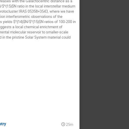
ncreases with the Galactocentric distance as a
^{15}$N ratio in the local interstellar medium
ng protocluster IRAS 05358+3543, where we have
ion interferometric observations of the
is yields $^{14}$N/$^{15}$N ratios of 100-200 in
suggests a local chemical enrichment of
ental molecular reservoir to smaller-scale
 in the pristine Solar System material could
stry
25m