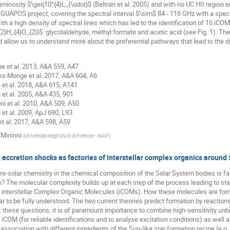
luminosity $\geq10^{4}L_{\odot}$ (Beltrán et al. 2005) and with no UC HII region 
GUAPOS project, covering the spectral interval $\sim$ 84 - 116 GHz with a spec
ith a high density of spectral lines which has led to the identification of 16 i
}H_{4}O_{2}}$: glycolaldehyde, methyl formate and acetic acid (see Fig. 1). The
allow us to understand more about the preferential pathways that lead to the d
he et al. 2013, A&A 559, A47
ez-Monge et al. 2017, A&A 604, A6
n et al. 2018, A&A 615, A141
n et al. 2005, A&A 435, 901
ni et al. 2010, A&A 509, A50
 et al. 2009, ApJ 690, L93
 et al. 2017, A&A 598, A59
 Mininni
(
Università degli Studi di Firenze - INAF
)
 accretion shocks as factories of interstellar complex organics around 
pre-solar chemistry in the chemical composition of the Solar System bodies is fa
e? The molecular complexity builds up at each step of the process leading to st
 interstellar Complex Organic Molecules (iCOMs). How these molecules are formed
ar to be fully understood. The two current theories predict formation by reactions
k these questions, it is of paramount importance to combine high-sensitivity unb
 iCOM (for reliable identifications and to analyse excitation conditions) as well as
r association with different ingredients of the Sun-like star formation recipe (e