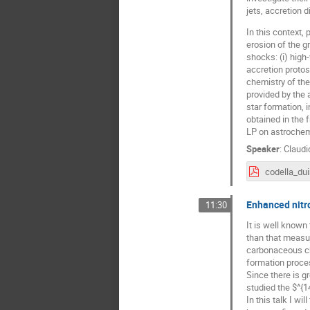
jets, accretion d
In this context,
erosion of the g
shocks: (i) high-
accretion protos
chemistry of the
provided by the 
star formation, 
obtained in the
LP on astrochemi
Speaker
:
Claudi
Enhanced nitro
11:30
It is well known 
than that measur
carbonaceous cho
formation proces
Since there is g
studied the $^{1
In this talk I wi