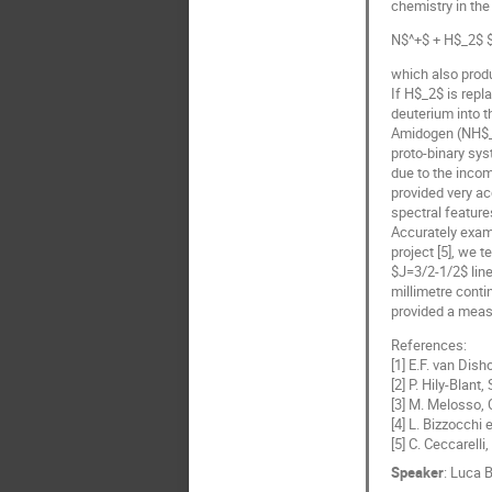
chemistry in the
N$^+$ + H$_2$ $
which also prod
If H$_2$ is repl
deuterium into 
Amidogen (NH$_2
proto-binary sys
due to the incom
provided very ac
spectral feature
Accurately exam
project [5], we t
$J=3/2-1/2$ line
millimetre conti
provided a measu
References:
[1] E.F. van Dish
[2] P. Hily-Blant
[3] M. Melosso, C
[4] L. Bizzocchi e
[5] C. Ceccarelli
Speaker
:
Luca B