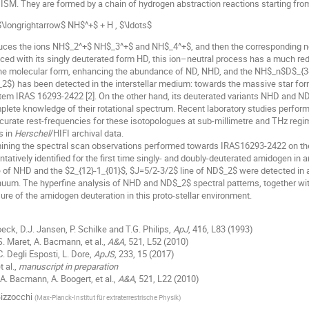
 ISM. They are formed by a chain of hydrogen abstraction reactions starting fro
\longrightarrow$ NH$^+$ + H , $\ldots$
uces the ions NH$_2^+$ NH$_3^+$ and NH$_4^+$, and then the corresponding neu
aced with its singly deuterated form HD, this ion–neutral process has a much re
the molecular form, enhancing the abundance of ND, NHD, and the NH$_n$D$_{3-
$) has been detected in the interstellar medium: towards the massive star form
tem IRAS 16293-2422 [2]. On the other hand, its deuterated variants NHD and ND
plete knowledge of their rotational spectrum. Recent laboratory studies perform
curate rest-frequencies for these isotopologues at sub-millimetre and THz regim
s in
Herschel
/HIFI archival data.
ining the spectral scan observations performed towards IRAS16293-2422 on t
entatively identified for the first time singly- and doubly-deuterated amidogen in
 of NHD and the $2_{12}-1_{01}$, $J=5/2-3/2$ line of ND$_2$ were detected in 
nuum. The hyperfine analysis of NHD and ND$_2$ spectral patterns, together wi
re of the amidogen deuteration in this proto-stellar environment.
oeck, D.J. Jansen, P. Schilke and T.G. Philips,
ApJ
, 416, L83 (1993)
, S. Maret, A. Bacmann, et al.,
A&A
, 521, L52 (2010)
. Degli Esposti, L. Dore,
ApJS
, 233, 15 (2017)
t al.,
manuscript in preparation
, A. Bacmann, A. Boogert, et al.,
A&A
, 521, L22 (2010)
izzocchi
(
Max-Planck-Institut für extraterrestrische Physik
)