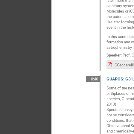
later, more than
planetary system
Molecules or iCO
the potential eme
like star forming
event in the hist
In this contribut
formation and wh
astrochemistry, 
Speaker
:
Prof.
C
GUAPOS: G31.4
10:40
Some of the best
birthplaces of h
species, O-beari
2013).
Spectral surveys
not be considere
conditions, tha
Observational Su
and chemically-ri