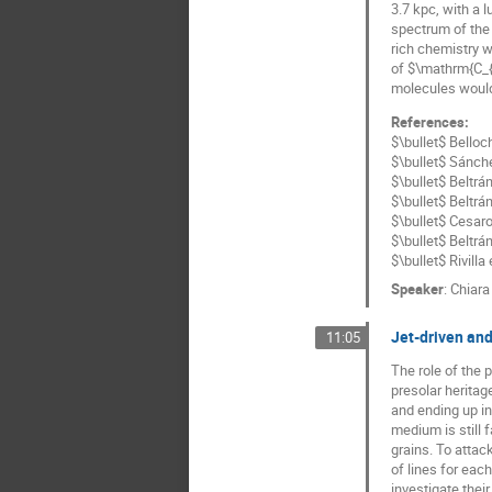
3.7 kpc, with a 
spectrum of the 
rich chemistry w
of $\mathrm{C_{2
molecules would 
References:
$\bullet$ Belloc
$\bullet$ Sánch
$\bullet$ Beltrá
$\bullet$ Beltrá
$\bullet$ Cesaro
$\bullet$ Beltrán
$\bullet$ Rivilla
Speaker
:
Chiara
Jet-driven and
11:05
The role of the 
presolar heritag
and ending up in
medium is still f
grains. To attac
of lines for each
investigate thei