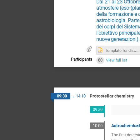
Dal 21 al 23 Ottobre 
atmosfere (eso-)plan
della formazione e c
astrobiologia. Parte
dei corpi del Sistem
l'obiettivo principal
nuove generazioni) 
Template for discussion
Participants
80
View full list
Protostellar chemistry
09:30
→
14:10
09:30
Astrochemical 
10:00
The first detect