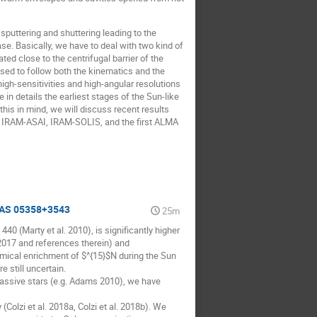
sputtering and shuttering leading to the
e. Basically, we have to deal with two kind of
ted close to the centrifugal barrier of the
used to follow both the kinematics and the
igh-sensitivities and high-angular resolutions
n details the earliest stages of the Sun-like
this in mind, we will discuss recent results
 IRAM-ASAI, IRAM-SOLIS, and the first ALMA
IRAS 05358+3543
25m
40 (Marty et al. 2010), is significantly higher
 2017 and references therein) and
emical enrichment of $^{15}$N during the Sun
 still uncertain.
 massive stars (e.g. Adams 2010), we have
 (Colzi et al. 2018a, Colzi et al. 2018b). We