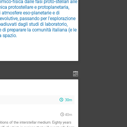
ico-fisica dalle fasi proto-stellari alle 
ca protostellare e protoplanetaria, 
 atmosfere eso-planetarie e di 
evolutive, passando per l'esplorazione 
diuvati dagli studi di laboratorio, 
 di preparare la comunità italiana (e le 
a spazio.
30m
40m
tions of the interstellar medium. Eighty years