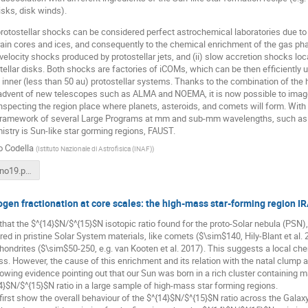
isks, disk winds).
 protostellar shocks can be considered perfect astrochemical laboratories due to 
rain cores and ices, and consequently to the chemical enrichment of the gas phas
velocity shocks produced by protostellar jets, and (ii) slow accretion shocks loca
tellar disks. Both shocks are factories of iCOMs, which can be then efficiently 
 inner (less than 50 au) protostellar systems. Thanks to the combination of the h
advent of new telescopes such as ALMA and NOEMA, it is now possible to image i
inspecting the region place where planets, asteroids, and comets will form. With 
 framework of several Large Programs at mm and sub-mm wavelengths, such as
stry is Sun-like star gorming regions, FAUST.
o Codella
(
Istituto Nazionale di Astrofisica (INAF)
)
codella_duino19.pdf
gen fractionation at core scales: the high-mass star-forming region 
that the $^{14}$N/$^{15}$N isotopic ratio found for the proto-Solar nebula (PSN), 4
ed in pristine Solar System materials, like comets ($\sim$140, Hily-Blant et al.
ndrites ($\sim$50-250, e.g. van Kooten et al. 2017). This suggests a local ch
s. However, the cause of this enrichment and its relation with the natal clump are
rowing evidence pointing out that our Sun was born in a rich cluster containing
4}$N/$^{15}$N ratio in a large sample of high-mass star forming regions.
ll first show the overall behaviour of the $^{14}$N/$^{15}$N ratio across the Galaxy