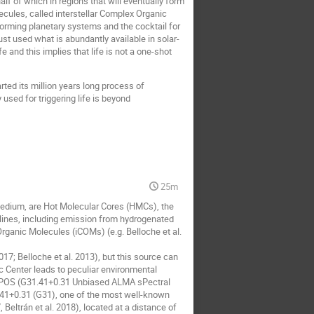
lf of which in regions that will eventually form
cules, called interstellar Complex Organic
forming planetary systems and the cocktail for
just used what is abundantly available in solar-
e and this implies that life is not a one-shot
arted its million years long process of
sed for triggering life is beyond
25m
 medium, are Hot Molecular Cores (HMCs), the
 lines, including emission from hydrogenated
rganic Molecules (iCOMs) (e.g. Belloche et al.
7; Belloche et al. 2013), but this source can
ic Center leads to peculiar environmental
GUAPOS (G31.41+0.31 Unbiased ALMA sPectral
1.41+0.31 (G31), one of the most well-known
, Beltrán et al. 2018), located at a distance of