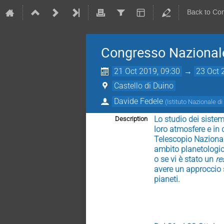
Back to Co
Congresso Nazionale 
21 Oct 2019, 09:30
→
23 Oct 
Castello di Duino
Davide Fedele
(
Istituto Nazionale di
Lo studio dei sistem
Description
loro atmosfere e in
Telescopio Nazional
ambito planetologico
o se vi è stato un 
re
avere un approccio s
pianeti.