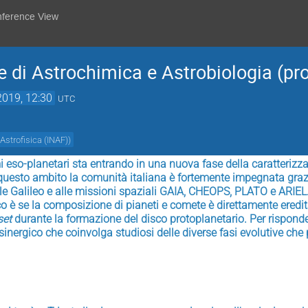
nference View
di Astrochimica e Astrobiologia (pro
2019, 12:30
UTC
 Astrofisica (INAF)
)
i eso-planetari sta entrando in una nuova fase della caratterizzaz
 questo ambito la comunità italiana è fortemente impegnata grazie
e Galileo e alle missioni spaziali GAIA, CHEOPS, PLATO e ARIEL
 è se la composizione di pianeti e comete è direttamente ereditat
set 
durante la formazione del disco protoplanetario. Per rispon
inergico che coinvolga studiosi delle diverse fasi evolutive che p