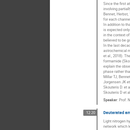
Since the first 
involving partia
Bennet, Herbst, 
for each channel
In addition to t
is expected only
in the context o
believed to be 
In the last dec
astrochemical m
et al., 2018). T
formamide (Skout
explain the obse
phase rather than
Millar TJ, Benne
Jorgensen JK et 
Skouteris D. et 
Skouteris D et 
Speaker
:
Prof.
N
Deuterated am
12:20
Light nitrogen 
network which le