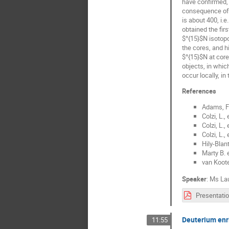
have confirmed, 
consequence of t
is about 400, i.
obtained the fir
$^{15}$N isotopo
the cores, and h
$^{15}$N at core
objects, in whic
occur locally, i
References
Adams, F.
Colzi, L.,
Colzi, L.
Colzi, L.
Hily-Blant
Marty B. 
van Koote
Speaker
:
Ms
Lau
Deuterium enri
11:55