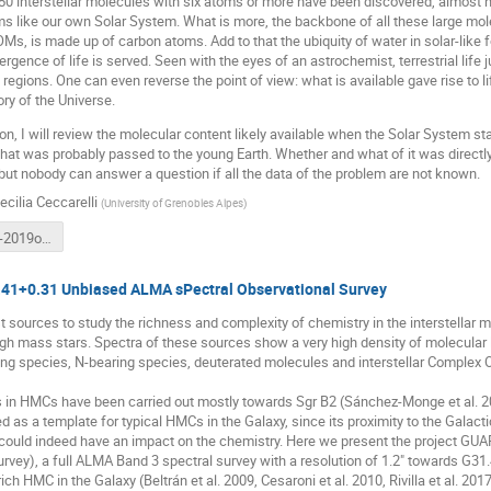
 50 interstellar molecules with six atoms or more have been discovered, almost ha
s like our own Solar System. What is more, the backbone of all these large mole
Ms, is made up of carbon atoms. Add to that the ubiquity of water in solar-like 
rgence of life is served. Seen with the eyes of an astrochemist, terrestrial life 
 regions. One can even reverse the point of view: what is available gave rise to lif
ory of the Universe.
ion, I will review the molecular content likely available when the Solar System st
at was probably passed to the young Earth. Whether and what of it was directly u
but nobody can answer a question if all the data of the problem are not known.
ecilia Ceccarelli
(
University of Grenobles Alpes
)
CCeccarelli-2019oct-duino.pdf
1+0.31 Unbiased ALMA sPectral Observational Survey
 sources to study the richness and complexity of chemistry in the interstellar
igh mass stars. Spectra of these sources show a very high density of molecular
ng species, N-bearing species, deuterated molecules and interstellar Complex O
 in HMCs have been carried out mostly towards Sgr B2 (Sánchez-Monge et al. 201
d as a template for typical HMCs in the Galaxy, since its proximity to the Galact
t could indeed have an impact on the chemistry. Here we present the project 
rvey), a full ALMA Band 3 spectral survey with a resolution of 1.2" towards G3
ch HMC in the Galaxy (Beltrán et al. 2009, Cesaroni et al. 2010, Rivilla et al. 2017