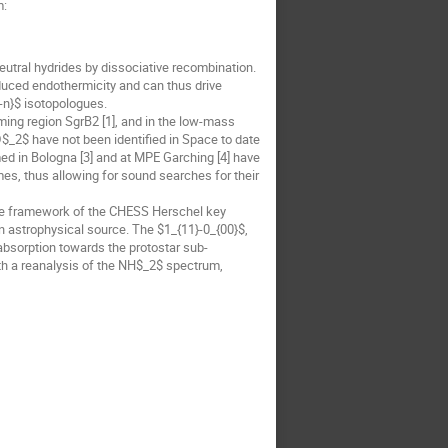
m:
tral hydrides by dissociative recombination.
duced endothermicity and can thus drive
n}$ isotopologues.
ing region SgrB2 [1], and in the low-mass
$_2$ have not been identified in Space to date
ed in Bologna [3] and at MPE Garching [4] have
es, thus allowing for sound searches for their
he framework of the CHESS Herschel key
 an astrophysical source. The $1_{11}-0_{00}$,
absorption towards the protostar sub-
th a reanalysis of the NH$_2$ spectrum,