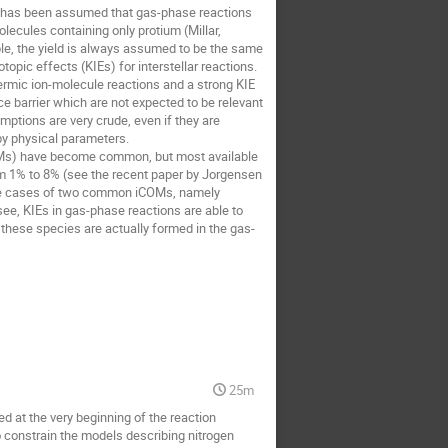
 it has been assumed that gas-phase reactions
lecules containing only protium (Millar,
ble, the yield is always assumed to be the same
opic effects (KIEs) for interstellar reactions.
ermic ion-molecule reactions and a strong KIE
ce barrier which are not expected to be relevant
umptions are very crude, even if they are
by physical parameters.
COMs) have become common, but most available
 1% to 8% (see the recent paper by Jorgensen
nt the cases of two common iCOMs, namely
see, KIEs in gas-phase reactions are able to
these species are actually formed in the gas-
25m
 at the very beginning of the reaction
 constrain the models describing nitrogen