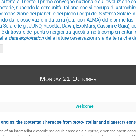
si terrà a Trieste il primo convegno nazionale sull'evoluzione chim
etarie, riunendo la comunità italiana che si occupa di astrochimi
omposizione dei pianeti e dei piccoli corpi del Sistema Solare, di
ndo dalle osservazioni da terra (e.g., con ALMA) delle prime fasi 
a Solare (e.g., JUNO, Rosetta, Dawn, ExoMars, Cassini e Gaia), coa
e è di trovare dei punti sinergici tra questi ambiti complementari e
alla 
data exploitation 
delle future osservazioni sia da terra che d
Monday 21 October
Welcome
origins: the (potential) heritage from proto- stellar and planetary eons
ion of an interstellar diatomic molecule came as a surprise, given the harsh condi