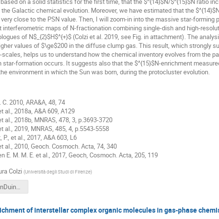
based on a solid statistics for the first time, that the $^{14}$N/$^{15}$N ratio i
he Galactic chemical evolution. Moreover, we have estimated that the $^{14}$N/$
e. very close to the PSN value. Then, I will zoom-in into the massive star-formi
st interferometric maps of N-fractionation combining single-dish and high-resolut
logues of N$_{2}$H$^{+}$ (Colzi et al. 2019, see Fig. in attachment). The analys
igher values of $\ge$200 in the diffuse clump gas. This result, which strongly 
-scales, helps us to understand how the chemical inventory evolves from the par
h star-formation occurs. It suggests also that the $^{15}$N-enrichment measured
n the environment in which the Sun was born, during the protocluster evolution.
 C. 2010, ARA&A, 48, 74
 et al., 2018a, A&A 609, A129
, et al., 2018b, MNRAS, 478, 3, p.3693-3720
, et al., 2019, MNRAS, 485, 4, p.5543-5558
, P., et al., 2017, A&A 603, L6
et al., 2010, Geoch. Cosmoch. Acta, 74, 340
n E. M. M. E. et al., 2017, Geoch, Cosmoch. Acta, 205, 119
ra Colzi
(
Università degli Studi di Firenze
)
PresentationDuino-LauraColzi.pdf
chment of interstellar complex organic molecules in gas-phase chemi