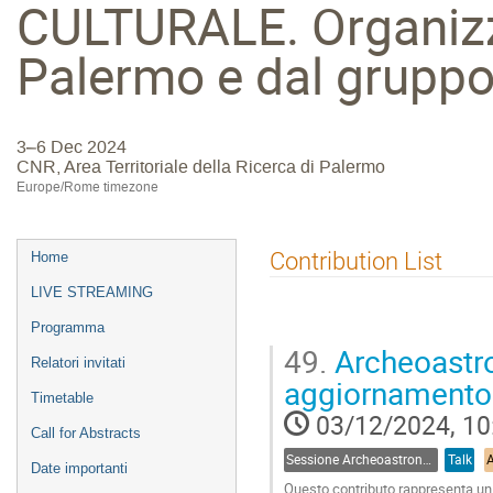
CULTURALE. Organizza
Palermo e dal gruppo
3–6 Dec 2024
CNR, Area Territoriale della Ricerca di Palermo
Europe/Rome timezone
Event
Contribution List
Home
menu
LIVE STREAMING
Programma
49.
Archeoastron
Relatori invitati
aggiornamento c
Timetable
03/12/2024, 10
Call for Abstracts
Sessione Archeoastronomia
Talk
Date importanti
Questo contributo rappresenta un r