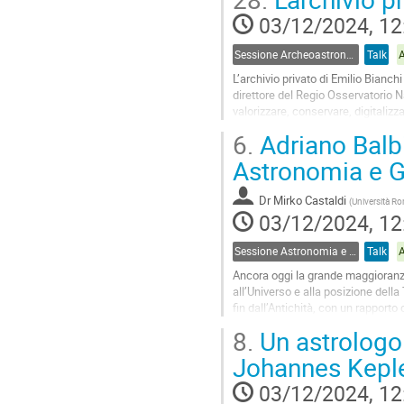
Go
03/12/2024, 12
to
contribution
Sessione Archeoastronomia
Talk
page
L’archivio privato di Emilio Bianch
direttore del Regio Osservatorio 
valorizzare, conservare, digitalizza
documenti, medaglie, libri e...
6.
Adriano Balbi,
Go
Astronomia e Ge
to
contribution
Dr
Mirko Castaldi
(
Università R
page
03/12/2024, 12
Sessione Astronomia e Storia
Talk
Ancora oggi la grande maggioranza
all’Universo e alla posizione dell
fin dall’Antichità, con un rapporto
durante il corso del XIX...
8.
Un astrologo 
Go
Johannes Kepl
to
contribution
03/12/2024, 12
page