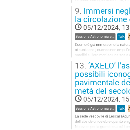
Movimento spazialista, fondato d
9.
Immersi negli
Nel Manifesto, si evince come la r
la circolazione
Go
to
05/12/2024, 13
contribution
page
Sessione Astronomia e Arte
Talk
L’uomo è già immerso nella natura,
ai suoi sensi, quando non amplifica
satelliti e i loro moti ad una sca
immersi. È una...
13.
‘AXELO’ l’as
Go
possibili icon
to
pavimentale del
contribution
page
metà del secolo
05/12/2024, 15
Sessione Astronomia e Arte
Talk
La sede vescovile di Lescar (Aquit
dell’abside un celebre quanto en
Notevole per la grande qualità form