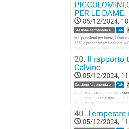
PICCOLOMINI,C
to
PER LE DAME.
contribution
page
05/12/2024, 10
Sessione Astronomia e Narrativa
Talk
Mai pubblicati per intero, i
Frammen
1669 e probabilmente dedicati a C
nella prospettiva delle celebrazio
originale custodito nella...
20.
Il rapporto 
Go
Calvino
to
contribution
05/12/2024, 11
page
Sessione Astronomia e Narrativa
Talk
Ispirato dalla recente celebrazion
tra immaginazione e astronomia nell
per le sue profonde e accattivanti 
cielo e...
40.
Temperare i
Go
05/12/2024, 11
to
contribution