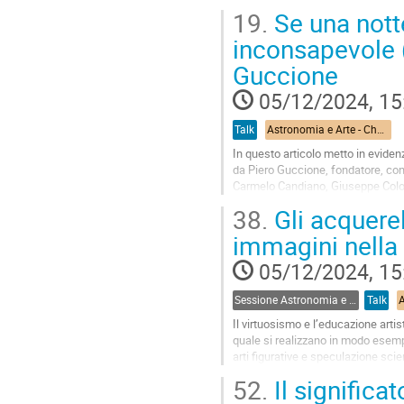
guidati da un curioso personaggio,
19.
Se una notte
Go
inconsapevole (
to
Guccione
contribution
page
05/12/2024, 15
Talk
Astronomia e Arte - Chair: Giangiacomo Gandolfi - INAF OA Roma
In questo articolo metto in evidenza
da Piero Guccione, fondatore, con 
Carmelo Candiano, Giuseppe Colomb
Si tratta di un elemento...
38.
Gli acquerel
Go
immagini nella
to
contribution
05/12/2024, 15
page
Sessione Astronomia e Arte
Talk
Il virtuosismo e l’educazione artis
quale si realizzano in modo esempl
arti figurative e speculazione scien
La mano, l’occhio e la mente sono 
52.
Il significat
Go