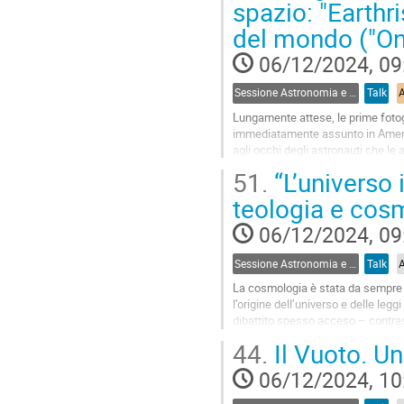
spazio: "Earthri
to
del mondo ("O
contribution
page
06/12/2024, 09
Sessione Astronomia e Arte
Talk
Lungamente attese, le prime fotogr
immediatamente assunto in America
agli occhi degli astronauti che le
assente che la Terra è un...
51.
“L’universo 
Go
teologia e cos
to
contribution
06/12/2024, 09
page
Sessione Astronomia e Teologia, Mito e Misticismo
Talk
La cosmologia è stata da sempre un
l’origine dell’universo e delle legg
dibattito spesso acceso – contras
momenti di incomprensione e...
44.
Il Vuoto. Un
Go
06/12/2024, 10
to
contribution