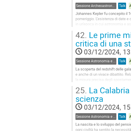
Sessione Archeoastronomia
Talk
Johannes Kepler fu concepito il 1
pomeriggio. L'esistenza di date e 
in un'epoca in cui astronomia e a
da Tycho a Galileo,...
42.
Le prime mis
Go
critica di una s
to
contribution
03/12/2024, 13
page
Sessione Astronomia e Storia
Talk
La scoperta del redshift delle gala
e anche di un vivace dibattito. R
la misura precisa degli spostamenti
presenterò...
25.
La Calabria 
Go
scienza
to
contribution
03/12/2024, 15
page
Sessione Astronomia e Storia
Talk
La nascita e lo sviluppo del pensie
ogni civiltà ha sentito la necessità