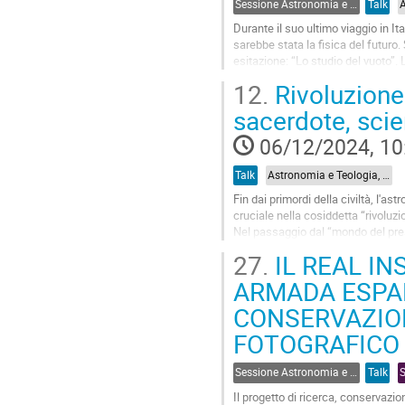
Sessione Astronomia e Teologia, Mito e Misticismo
Talk
page
Durante il suo ultimo viaggio in I
sarebbe stata la fisica del futuro
esitazione: “Lo studio del vuoto”
fondamentale non è nuova. A quest
12.
Rivoluzione 
Go
sacerdote, scie
to
contribution
06/12/2024, 10
page
Talk
Astronomia e Teologia, Mito e Misticismo - Chair: Alberto Cappi - INAF OAS Bologna
Fin dai primordi della civiltà, l'
cruciale nella cosiddetta “rivoluzi
Nel passaggio dal “mondo del pres
Galileo e Newton furono...
27.
IL REAL IN
Go
ARMADA ESPAÑ
to
CONSERVAZION
contribution
page
FOTOGRAFICO
Sessione Astronomia e Arte
Talk
Il progetto di ricerca, conservazi