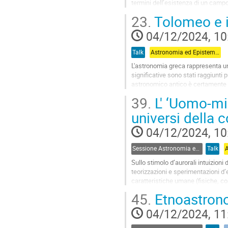
termini dell’esistenza di un campo
modificare le equazioni...
23.
Tolomeo e i
Go
04/12/2024, 10
to
contribution
Talk
Astronomia ed Epistemologia - Chair: Alessandro Pluchino - Università degli studi di Catania
page
L'astronomia greca rappresenta u
significative sono stati raggiunti 
astronomico antico è certamente 
ha rappresentato la visione standa
39.
L' ‘Uomo-mi
Go
universi della
to
contribution
04/12/2024, 10
page
Sessione Astronomia ed Epistemologia
Talk
Sullo stimolo d’aurorali intuizioni 
teorizzazioni e sperimentazioni d’e
caratteristiche umane (fisiche, c
45.
Etnoastrono
Go
to
04/12/2024, 11
contribution
page