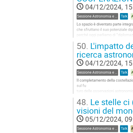
page
04/12/2024, 15
Sessione Astronomia e Politica - Astronomia e Diritto
Talk
Lo spazio è diventato parte integr
che sfruttano il suo potenziale dip
perché oggi parliamo di “diplomazia
ovvero al luglio...
50.
L'impatto de
Go
ricerca astron
to
contribution
04/12/2024, 15
page
Sessione Astronomia e Politica - Astronomia e Diritto
Talk
Il completamento della costellazi
sul fu
turo delle osservazioni astronomiche
deterior
48.
Le stelle ci 
eranno in modo significativo la q
visioni del mo
Go
to
05/12/2024, 09
contribution
page
Sessione Astronomia e Narrativa
Talk