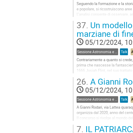
Seguendo la formazione e la storia
e popolare, si ricostruiscono aree
L’analisi consente di osservare, a
osservato per altri settori del...
37.
Un modello d
Go
marziane di fin
to
contribution
05/12/2024, 10
page
Sessione Astronomia e Narrativa
Talk
Contrariamente a quanto si crede, 
prima che nascesse la fantascienza
1666 Josiah Flint, nel suo trattat
Mather, autore del sermone...
26.
A Gianni Rod
Go
05/12/2024, 10
to
contribution
Sessione Astronomia e Narrativa
Talk
page
A Gianni Rodari, via Lattea quaraqu
organizza dal 2020, anno del cente
Il concorso si rivolge al mondo de
racconto, sulla base dei procediment
7.
IL PATRIARC
Go