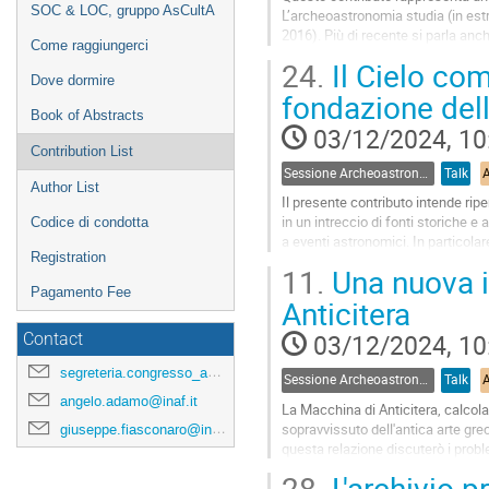
SOC & LOC, gruppo AsCultA
L’archeoastronomia studia (in estr
2016). Più di recente si parla anc
Come raggiungerci
osservatore' sia ormai frequentem
24.
Il Cielo com
Dove dormire
Go
fondazione dell
to
Book of Abstracts
contribution
03/12/2024, 10
page
Contribution List
Sessione Archeoastronomia
Talk
Author List
Il presente contributo intende ripe
in un intreccio di fonti storiche e 
Codice di condotta
a eventi astronomici. In particola
Registration
11.
Una nuova i
Go
Pagamento Fee
to
Anticitera
contribution
page
03/12/2024, 10
Contact
segreteria.congresso_asculta@ifc.inaf.it
Sessione Archeoastronomia
Talk
angelo.adamo@inaf.it
La Macchina di Anticitera, calcol
sopravvissuto dell'antica arte gre
giuseppe.fiasconaro@inaf.it
questa relazione discuterò i probl
dalla...
28.
L'archivio p