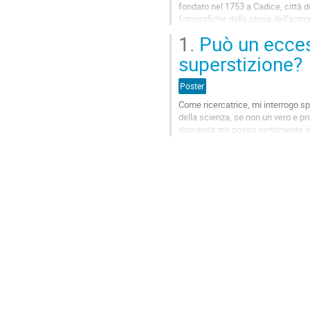
fondato nel 1753 a Cadice, città do
fotografiche della storia dell'ast
fasi. La...
1.
Può un eccess
Go
superstizione?
to
contribution
Poster
page
Come ricercatrice, mi interrogo s
della scienza, se non un vero e pro
domanda ma posso certamente riflett
volontà, magari...
Go
to
contribution
page