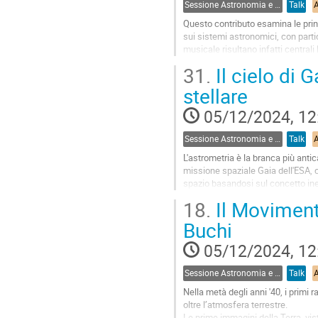
Sessione Astronomia e Arte
Talk
page
Questo contributo esamina le prin
sui sistemi astronomici, con parti
musicale risultano infatti centrali
quadro più...
31.
Il cielo di 
Go
stellare
to
contribution
05/12/2024, 12
page
Sessione Astronomia e Arte
Talk
L'astrometria è la branca più anti
missione spaziale Gaia dell'ESA, co
spazio basandosi sul concetto ine
Il dettagliato e profondo censiment
18.
Il Movimento
Go
Buchi
to
contribution
05/12/2024, 12
page
Sessione Astronomia e Arte
Talk
Nella metà degli anni '40, i primi r
oltre l’atmosfera terrestre.
Le prime immagini della Terra, vis