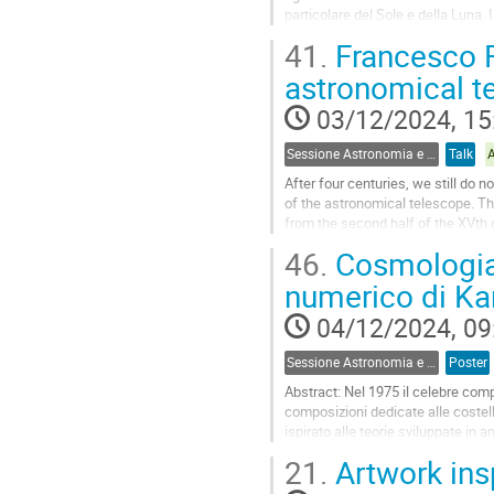
particolare del Sole e della Luna. 
Oggi, in quasi tutto il mondo, si...
41.
Francesco F
Go
astronomical t
to
contribution
03/12/2024, 15
page
Sessione Astronomia e Storia
Talk
After four centuries, we still do 
of the astronomical telescope. T
from the second half of the XVth 
(1611) described...
46.
Cosmologia 
Go
numerico di Ka
to
contribution
04/12/2024, 09
page
Sessione Astronomia e Arte
Poster
Abstract: Nel 1975 il celebre com
composizioni dedicate alle costell
ispirato alle teorie sviluppate in a
sull'origine degli...
21.
Artwork ins
Go