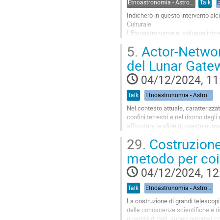
Etnoastronomia - Astronomia e Sociologia
Talk
Indicherò in questo intervento alc
Culturale.
L’Etnoastronomia si sviluppa inizi
definito l’Etnomatematica come st
5.
Actor-Network
misurare,...
del Lunar Gate
Go
to
04/12/2024, 11
contribution
page
Talk
Etnoastronomia - Astronomia e Sociologia. Chair: Salvatore Guglielmino - INAF OACT
Nel contesto attuale, caratterizza
confini terrestri e nel ritorno deg
affrontare le sfide di questa nuova
sociologico, aiuta a...
29.
Costruzione 
Go
metodo per coin
to
contribution
04/12/2024, 12
page
Talk
Etnoastronomia - Astronomia e Sociologia. Chair: Salvatore Guglielmino - INAF OACT
La costruzione di grandi telescopi
delle conoscenze scientifiche e ri
quantità di dati, supercomputer co