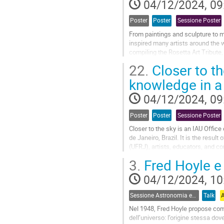
04/12/2024, 09
to
contribution
Poster
Poster
Sessione Poster
page
From paintings and sculpture to mu
inspired many artists around the
compiling the Rosetta Art Tribute,
Gerasimenko. In this presentation, I
22.
Closer to th
Go
knowledge in a 
to
contribution
04/12/2024, 09
page
Poster
Poster
Sessione Poster
Closer to the sky is an IAU Offic
de Janeiro, Brazil. It is the resu
(UFRJ), artists, educators, and c
around the world, working at...
3.
Fred Hoyle e 
Go
04/12/2024, 10
to
contribution
Sessione Astronomia ed Epistemologia
Talk
page
Nel 1948, Fred Hoyle propose come 
dell’universo: l’origine stessa do