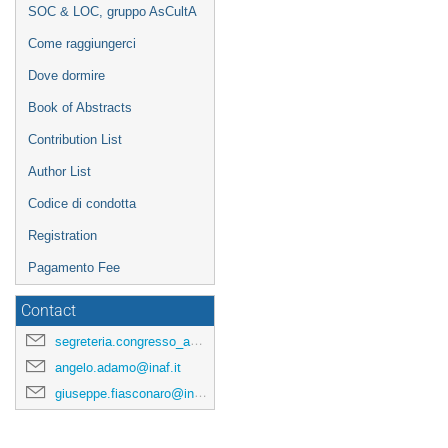
SOC & LOC, gruppo AsCultA
Come raggiungerci
Dove dormire
Book of Abstracts
Contribution List
Author List
Codice di condotta
Registration
Pagamento Fee
Contact
segreteria.congresso_asculta@ifc.inaf.it
angelo.adamo@inaf.it
giuseppe.fiasconaro@inaf.it