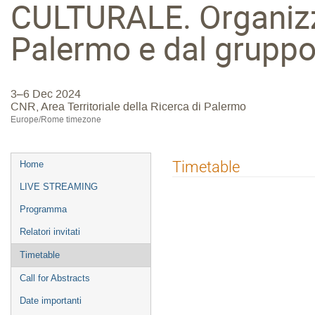
CULTURALE. Organizza
Palermo e dal gruppo
3–6 Dec 2024
CNR, Area Territoriale della Ricerca di Palermo
Europe/Rome timezone
Event
Timetable
Home
menu
LIVE STREAMING
Programma
Relatori invitati
Timetable
Call for Abstracts
Date importanti