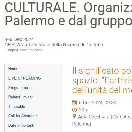
CULTURALE. Organizza
Palermo e dal gruppo
3–6 Dec 2024
CNR, Area Territoriale della Ricerca di Palermo
Europe/Rome timezone
Event
Il significato po
Home
menu
spazio: "Earthri
LIVE STREAMING
dell’unità del 
Programma
Relatori invitati
6 Dec 2024, 09:30
Timetable
20m
Aula Cocchiara (CNR, Area 
Call for Abstracts
Palermo)
Date importanti