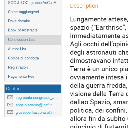
SOC & LOC, gruppo AsCultA
Description
Come raggiungerci
Lungamente attese, 
Dove dormire
spazio (“Earthrise”
Book of Abstracts
immediatamente assu
Contribution List
Agli occhi dell’opi
Author List
degli astronauti ch
dimostravano infatt
Codice di condotta
Terra è un unico pi
Registration
ovviamente intesa i
Pagamento Fee
della guerra fredda,
Contact
visione della Terra 
segreteria.congresso_asculta@ifc.inaf.it
dallao Spazio, smar
angelo.adamo@inaf.it
politica, dei confini
giuseppe.fiasconaro@inaf.it
allora fin da subito 
principio di frater