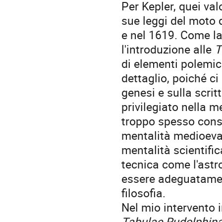
Per Kepler, quei val
sue leggi del moto d
e nel 1619. Come la 
l'introduzione alle
T
di elementi polemici
dettaglio, poiché ci
genesi e sulla scrit
privilegiato nella m
troppo spesso cons
mentalità medioeval
mentalità scientific
tecnica come l'astr
essere adeguatamen
filosofia.
Nel mio intervento i
Tabulae Rudolphin