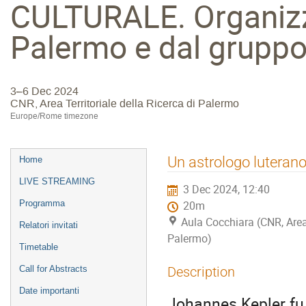
CULTURALE. Organizza
Palermo e dal gruppo
3–6 Dec 2024
CNR, Area Territoriale della Ricerca di Palermo
Europe/Rome timezone
Event
Un astrologo luterano
Home
menu
LIVE STREAMING
3 Dec 2024, 12:40
Programma
20m
Aula Cocchiara (CNR, Area 
Relatori invitati
Palermo)
Timetable
Call for Abstracts
Description
Date importanti
Johannes Kepler fu 