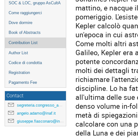
SOC & LOC, gruppo AsCultA
mattino, e nacque i
Come raggiungerci
pomeriggio. L'esiste
Dove dormire
Kepler calcolò quan
un'epoca in cui ast
Book of Abstracts
Come molti altri as
Contribution List
Galileo, Kepler era 
Author List
potente concordanza
Codice di condotta
molti dei dettagli tr
Registration
richiamare l'attenzi
Pagamento Fee
discipline. Lo ha fa
all'ultima delle sue
Contact
denso volume in-fol
segreteria.congresso_asculta@ifc.inaf.it
metà di spiegazioni 
angelo.adamo@inaf.it
giuseppe.fiasconaro@inaf.it
calcolare con una p
della Luna e dei pia