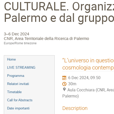
CULTURALE. Organizza
Palermo e dal gruppo
3–6 Dec 2024
CNR, Area Territoriale della Ricerca di Palermo
Europe/Rome timezone
Event
“L’universo in questio
Home
menu
cosmologia contemp
LIVE STREAMING
Programma
6 Dec 2024, 09:50
30m
Relatori invitati
Aula Cocchiara (CNR, Area 
Timetable
Palermo)
Call for Abstracts
Description
Date importanti