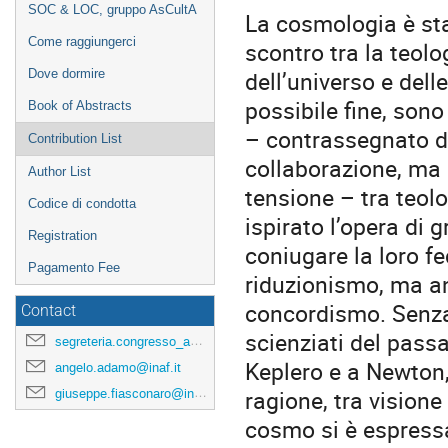
SOC & LOC, gruppo AsCultA
La cosmologia è sta
Come raggiungerci
scontro tra la teolo
dell’universo e dell
Dove dormire
possibile fine, sono
Book of Abstracts
– contrassegnato da
Contribution List
collaborazione, ma
Author List
tensione – tra teol
Codice di condotta
ispirato l’opera di g
Registration
coniugare la loro fe
Pagamento Fee
riduzionismo, ma an
concordismo. Senza
Contact
scienziati del pass
segreteria.congresso_asculta@ifc.inaf.it
Keplero e a Newton, 
angelo.adamo@inaf.it
ragione, tra visione
giuseppe.fiasconaro@inaf.it
cosmo si è espressa