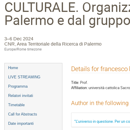
CULTURALE. Organizza
Palermo e dal gruppo
3–6 Dec 2024
CNR, Area Territoriale della Ricerca di Palermo
Europe/Rome timezone
Event
Details for francesco
Home
menu
LIVE STREAMING
Title:
Prof.
Programma
Affiliation:
università cattolica Sacr
Relatori invitati
Author in the following
Timetable
Call for Abstracts
“L’universo in questione. Per un c
Date importanti