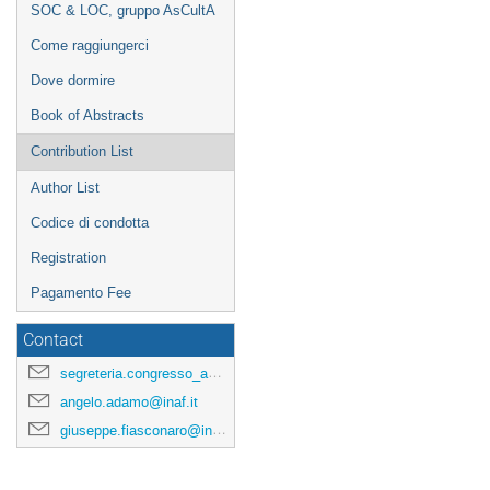
SOC & LOC, gruppo AsCultA
Come raggiungerci
Dove dormire
Book of Abstracts
Contribution List
Author List
Codice di condotta
Registration
Pagamento Fee
Contact
segreteria.congresso_asculta@ifc.inaf.it
angelo.adamo@inaf.it
giuseppe.fiasconaro@inaf.it