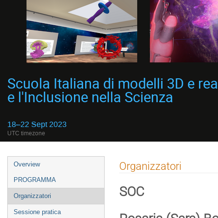
Scuola Italiana di modelli 3D e rea
e l'Inclusione nella Scienza
18–22 Sept 2023
UTC timezone
Event
Organizzatori
Overview
menu
PROGRAMMA
SOC
Organizzatori
Sessione pratica