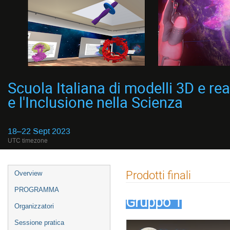
Scuola Italiana di modelli 3D e rea
e l'Inclusione nella Scienza
18–22 Sept 2023
UTC timezone
Event
Prodotti finali
Overview
menu
PROGRAMMA
Gruppo 1
Organizzatori
Sessione pratica