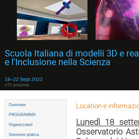
Scuola Italiana di modelli 3D e rea
e l'Inclusione nella Scienza
18–22 Sept 2023
UTC timezone
Event
Location e informazio
Overview
menu
PROGRAMMA
Lunedì 18 sett
Organizzatori
Osservatorio Ast
Sessione pratica