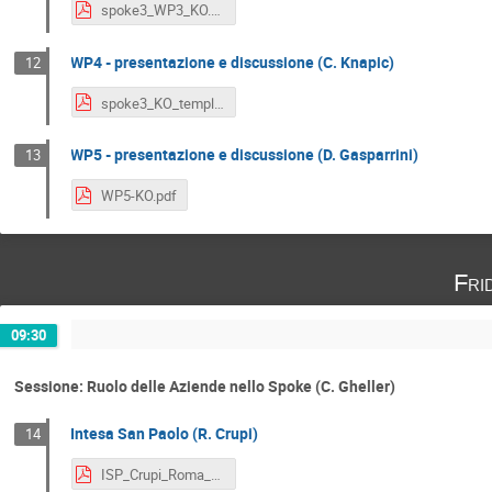
spoke3_WP3_KO.pdf
WP4 - presentazione e discussione (C. Knapic)
12
spoke3_KO_template_pres_Wp4.pdf
WP5 - presentazione e discussione (D. Gasparrini)
13
WP5-KO.pdf
Fri
09:30
Sessione: Ruolo delle Aziende nello Spoke (C. Gheller)
Intesa San Paolo (R. Crupi)
14
ISP_Crupi_Roma_221028.pdf