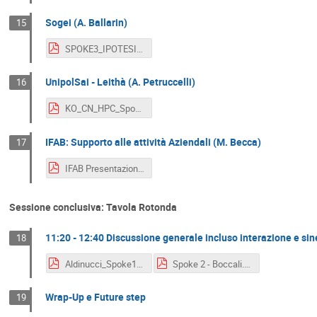
Sogei (A. Ballarin)
15
SPOKE3_IPOTESI_PRG.pdf
UnipolSai - Leithà (A. Petruccelli)
16
KO_CN_HPC_Spoke_3_Unipolsai_Leitha.pdf
IFAB: Supporto alle attività Aziendali (M. Becca)
17
IFAB Presentazione ITA per SPOKE 3.pdf
Sessione conclusiva: Tavola Rotonda
11:20 - 12:40 Discussione generale incluso interazione e siner
18
Aldinucci_Spoke1FutureHPC280922.pdf
Spoke 2 - Boccali.pdf
Wrap-Up e Future step
19