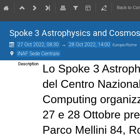
Back to Co
Spoke 3 Astrophysics and Cosmos 
27 Oct 2022, 08:30
→
28 Oct 2022, 14:00
Europe/Rome
INAF Sede Centrale
Description
Lo Spoke 3 Astroph
del Centro Naziona
Computing organizza
27 e 28 Ottobre pre
Parco Mellini 84, R