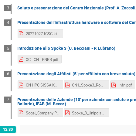
Saluto e presentazione del Centro Nazionale (Prof. A. Zoccol
3
Presentazione dell’infrastruttura hardware e software del Ce
4
20221027-ICSC-kickoff-spoke-3-INFN.pdf
Introduzione allo Spoke 3 (U. Becciani - P. Lubrano)
5
XC - CN - PNRR.pdf
Presentazione degli Affiliati (5’ per affiliato con breve saluto)
6
CN HPC SISSA KO meeting.pdf
CN1_Spoke3_Roma_Torvergata.pdf
Infn.pdf
Presentazione delle Aziende (10’ per azienda con saluto e pre
7
Ballarin), IFAB (M. Becca)
Sogei_Company Profile_3009.pdf
Spoke_3_Unipolsai_Leitha.pdf
12:30