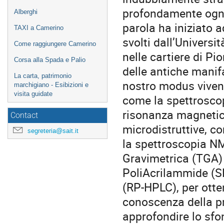
profondamente ogni
Alberghi
parola ha iniziato a
TAXI a Camerino
svolti dall’Universi
Come raggiungere Camerino
nelle cartiere di Pi
Corsa alla Spada e Palio
delle antiche manifa
La carta, patrimonio
nostro modus vivend
marchigiano - Esibizioni e
visita guidate
come la spettroscop
risonanza magnetic
Contact
microdistruttive, c
segreteria@sait.it
la spettroscopia NM
Gravimetrica (TGA) 
PoliAcrilammide (S
(RP-HPLC), per otte
conoscenza della pr
approfondire lo sfon