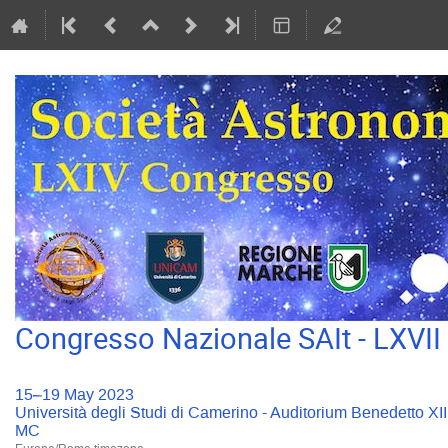
Congresso Nazionale SAIt - LXVI
15–19 May 2023
Università degli Studi di Camerino - Auditorium Benedetto XI
MC