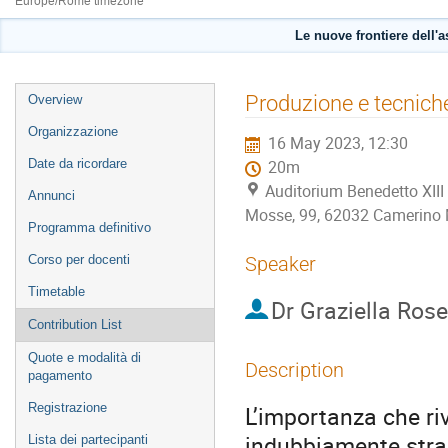
Europe/Rome timezone
Le nuove frontiere dell'a
Event
Produzione e tecniche 
Overview
menu
Organizzazione
16 May 2023, 12:30
Date da ricordare
20m
Auditorium Benedetto XIII 
Annunci
Mosse, 99, 62032 Camerino
Programma definitivo
Corso per docenti
Speaker
Timetable
Dr
Graziella Rosel
Contribution List
Quote e modalità di
Description
pagamento
Registrazione
L’importanza che riv
indubbiamente strao
Lista dei partecipanti