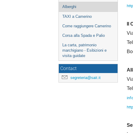
htt
Alberghi
TAXI a Camerino
Il
Come raggiungere Camerino
Vi
Corsa alla Spada e Palio
Te
La carta, patrimonio
marchigiano - Esibizioni e
Bo
visita guidate
Contact
Al
segreteria@sait.it
Vi
Te
inf
htt
Se