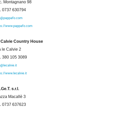
c. Montagnano 98
l. 0737 630794
o@pappafo.com
ps://www.pappafo.com
 Calvie Country House
 le Calvie 2
l. 380 105 3089
o@lecalvie.it
ps://www.lecalvie.it
Ge.T. s.r.l.
azza Macallè 3
l. 0737 637623