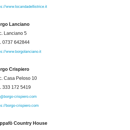
ps://www.locandadellistrice.it
rgo Lanciano
c. Lanciano 5
l. 0737 642844
ps://www.borgolanciano.it
rgo Crispiero
c. Casa Peloso 10
l. 333 172 5419
o@borgo-crispiero.com
ps://borgo-crispiero.com
ppafò Country House