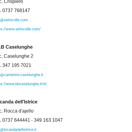
c. Crispiero
l. 0737 768147
o@selvicolle.com
ps://www.selvicolle.com/
B Caselunghe
c. Caselunghe 2
l. 347 195 7021
o@camerino-caselunghe.it
ps://www.bbcaselunghe.it/it/
canda dell'Istrice
c. Rocca d'ajello
l. 0737 644441 - 349 163 1047
o@locandadellistrice.it