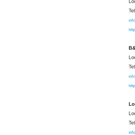
Lo
Te
inf
htt
B&
Lo
Te
inf
htt
Lo
Lo
Te
inf