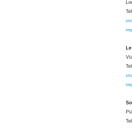
Lo
Te
inf
htt
Le
Via
Te
inf
htt
So.
Pi
Te