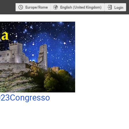
Europe/Rome
English (United Kingdom)
Login
2023Congresso