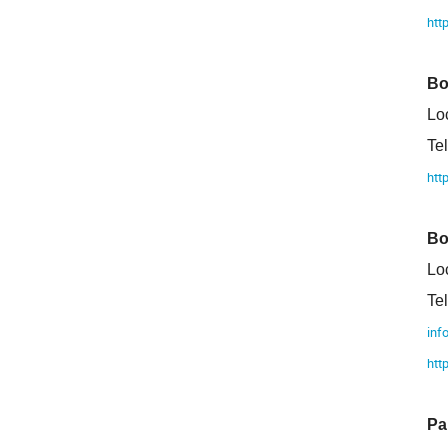
htt
Bo
Lo
Te
htt
Bo
Lo
Te
inf
htt
Pa