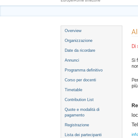
Europe/Rome timezone
Event
Al
Overview
menu
Organizzazione
Di 
Date da ricordare
Si 
Annunci
non
Programma definitivo
Per
Corso per docenti
più
Timetable
Contribution List
Re
Quote e modalità di
loc
pagamento
Te
Registrazione
info
Lista dei partecipanti