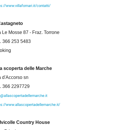
ps://www.villafornari.it/contatti/
 Castagneto
a Le Mosse 87 - Fraz. Torrone
l. 366 253 5483
oking
la scoperta delle Marche
a d'Accorso sn
l. 366 2297729
o@allascopertadellemarche.it
ps://www.allascopertadellemarche.it/
lvicolle Country House