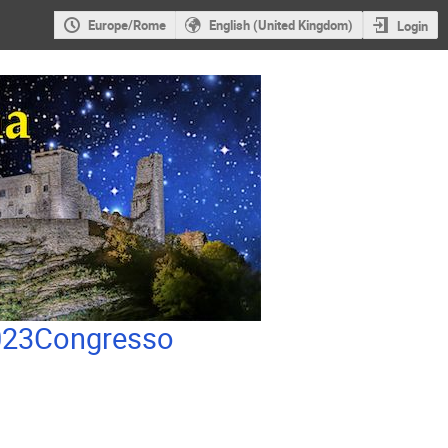
Europe/Rome
English (United Kingdom)
Login
2023Congresso