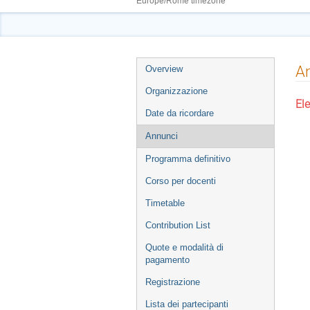
Europe/Rome timezone
Event
A
Overview
menu
Organizzazione
El
Date da ricordare
Annunci
Programma definitivo
Corso per docenti
Timetable
Contribution List
Quote e modalità di
pagamento
Registrazione
Lista dei partecipanti