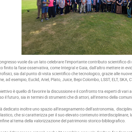
Congresso vuole da un lato celebrare l’importante contributo scientifico di
o finito la fase osservativa, come Integral e Gaia, dall’altro mettere in evide
rofisici, sia dal punto di vista scientifico che tecnologico, grazie alle nuove
e, ad esempio, Euclid, Ariel, Plato, Juice, Bepi Colombo, LSST, ELT, SKA, 
biettivo è quello di favorire la discussione e il confronto tra esperti di vari
so il futuro, sia in termini di strumenti che di attori, all’interno della comun
à dedicato inoltre uno spazio all’insegnamento dell’astronomia, discipli
lastico, che si caratterizza per il suo elevato contenuto interdisciplinare, 
infine al tema della valorizzazione del patrimonio storico-bibliografico.