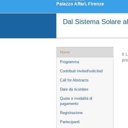
Palazzo Affari, Firenze
Dal Sistema Solare all
Event
Home
Il 
menu
pro
Programma
Contributi invited/solicited
Call for Abstracts
Date da ricordare
Quote e modalità di
pagamento
Registrazione
Partecipanti