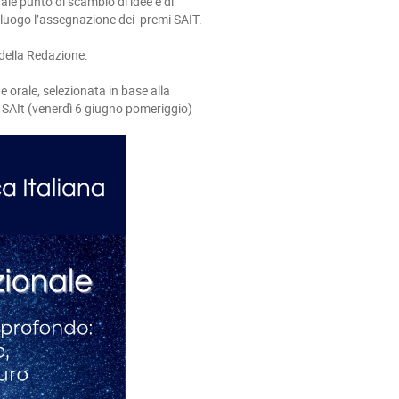
le punto di scambio di idee e di
à luogo l’assegnazione dei premi SAIT.
della Redazione.
e orale, selezionata in base alla
i SAIt (venerdì 6 giugno pomeriggio)