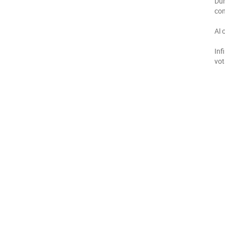
Dur
con
Al 
Inf
vot