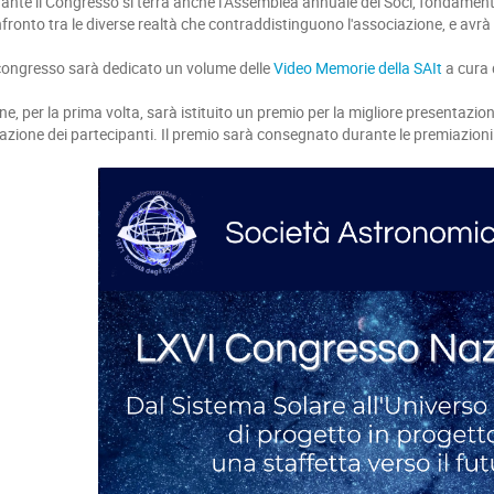
ante il Congresso si terrà anche l’Assemblea annuale dei Soci, fondamenta
fronto tra le diverse realtà che contraddistinguono l'associazione, e avr
congresso sarà dedicato un volume delle
Video Memorie della SAIt
a cura 
ine, per la prima volta, sarà istituito un premio per la migliore presentazion
azione dei partecipanti. Il premio sarà consegnato durante le premiazion