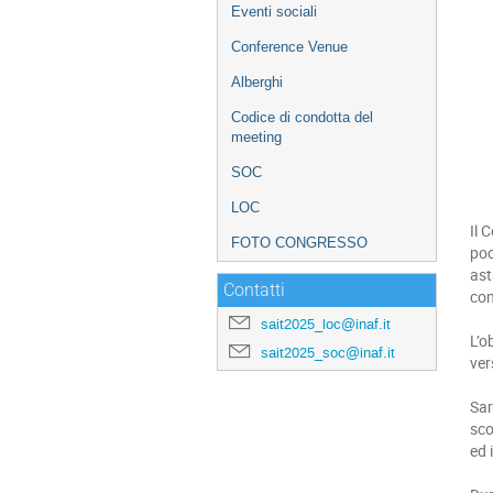
Eventi sociali
Conference Venue
Alberghi
Codice di condotta del
meeting
SOC
LOC
Il 
FOTO CONGRESSO
poc
ast
Contatti
com
sait2025_loc@inaf.it
L’o
sait2025_soc@inaf.it
ver
Sar
sco
ed 