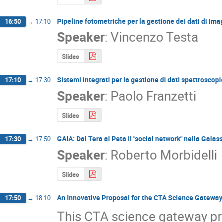
Pipeline fotometriche per la gestione dei dati di ima
16:50
→
17:10
Speaker
:
Vincenzo Testa
Slides
Sistemi integrati per la gestione di dati spettrosco
17:10
→
17:30
Speaker
:
Paolo Franzetti
Slides
GAIA: Dal Tera al Peta il "social network" nella Galas
17:30
→
17:50
Speaker
:
Roberto Morbidelli
Slides
An Innovative Proposal for the CTA Science Gatewa
17:50
→
18:10
This CTA science gateway pro