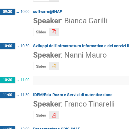
software@INAF
09:30
→
10:00
Speaker
:
Bianca Garilli
Slides
Sviluppi dell'infrastruttura informatica e dei servizi 
10:00
→
10:30
Speaker
:
Nanni Mauro
Slides
10:30
→
11:00
IDEM/Edu-Roam e Servizi di autenticazione
11:00
→
11:30
Speaker
:
Franco Tinarelli
Slides
Presentazione CRIS-INAF
11:30
→
12:00