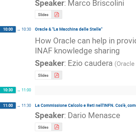
Speaker
:
Marco Briscolini
Slides
Oracle & "La Macchina delle Stelle"
10:00
→
10:30
How Oracle can help in provid
INAF knowledge sharing
Speaker
:
Ezio caudera
(
Oracle 
Slides
10:30
→
11:00
La Commissione Calcolo e Reti nell'INFN. Cos'è, come
11:00
→
11:30
Speaker
:
Dario Menasce
Slides