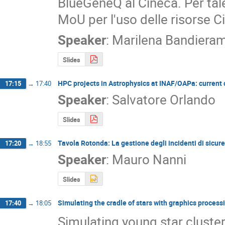
BlueGeneQ al Cineca. Per tale
MoU per l'uso delle risorse C
Speaker
:
Marilena Bandiera
Slides
HPC projects in Astrophysics at INAF/OAPa: current 
17:15
→
17:40
Speaker
:
Salvatore Orlando
Slides
Tavola Rotonda: La gestione degli incidenti di sicur
17:20
→
18:55
Speaker
:
Mauro Nanni
Slides
Simulating the cradle of stars with graphics process
17:40
→
18:05
Simulating young star cluster