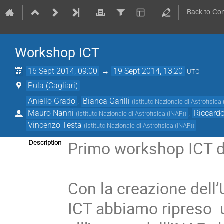
Back to Co
Workshop ICT
16 Sept 2014, 09:00
→
19 Sept 2014, 13:20
UTC
Pula (Cagliari)
Aniello Grado
,
Bianca Garilli
(
Istituto Nazionale di Astrofisica
Mauro Nanni
,
Riccardo
(
Istituto Nazionale di Astrofisica (INAF)
)
Vincenzo Testa
(
Istituto Nazionale di Astrofisica (INAF)
)
Primo workshop ICT de
Description
Con la creazione dell’U
ICT abbiamo ripreso  u