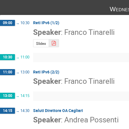
Wednes
Reti IPv6 (1/2)
09:00
→
10:30
Speaker
:
Franco Tinarelli
Slides
10:30
→
11:00
Reti IPv6 (2/2)
11:00
→
13:00
Speaker
:
Franco Tinarelli
13:00
→
14:15
Saluti Direttore OA Cagliari
14:15
→
14:30
Speaker
:
Andrea Possenti