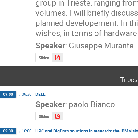
group in Trieste, ranging fro
volumes. I will briefly discus
planned developement. In this
wishes, in terms of hardware
Speaker
:
Giuseppe Murante
Slides
Thurs
DELL
09:00
→
09:30
Speaker
:
paolo Bianco
Slides
HPC and BigData solutions in research: the IBM visi
09:30
→
10:00