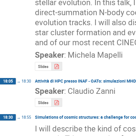
stellar evolution. In this talk,
direct-summation N-body code
evolution tracks. I will also 
star cluster formation and evo
and of our most recent CINE
Speaker
:
Michela Mapelli
Slides
Attività di HPC presso INAF - OATo: simulazioni MHD 
18:05
→
18:30
Speaker
:
Claudio Zanni
Slides
Simulations of cosmic structures: a challenge for c
18:30
→
18:55
I will describe the kind of c