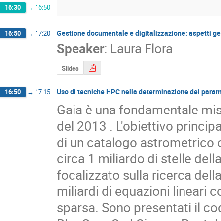
16:30
→
16:50
Gestione documentale e digitalizzazione: aspetti gene
16:50
→
17:20
Speaker
:
Laura Flora
Slides
Uso di tecniche HPC nella determinazione dei paramet
16:50
→
17:15
Gaia è una fondamentale missio
del 2013 . L'obiettivo princip
di un catalogo astrometrico 
circa 1 miliardo di stelle dell
focalizzato sulla ricerca dell
miliardi di equazioni lineari 
sparsa. Sono presentati il codi