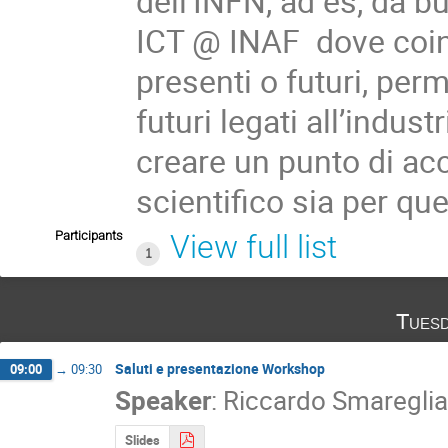
dell’INFN, ad es, da b
ICT @ INAF  dove coinv
presenti o futuri, perm
futuri legati all’indust
creare un punto di acc
scientifico sia per que
Participants
View full list
1
Tuesd
Saluti e presentazione Workshop
09:00
→
09:30
Speaker
:
Riccardo Smareglia
Slides