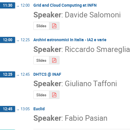
Grid and Cloud Computing at INFN
11:30
→
12:00
Speaker
:
Davide Salomoni
Slides
Archivi astronomici In Italia - IA2 e varie
12:00
→
12:25
Speaker
:
Riccardo Smareglia
Slides
DHTCS @ INAF
12:25
→
12:45
Speaker
:
Giuliano Taffoni
Slides
Euclid
12:45
→
13:05
Speaker
:
Fabio Pasian