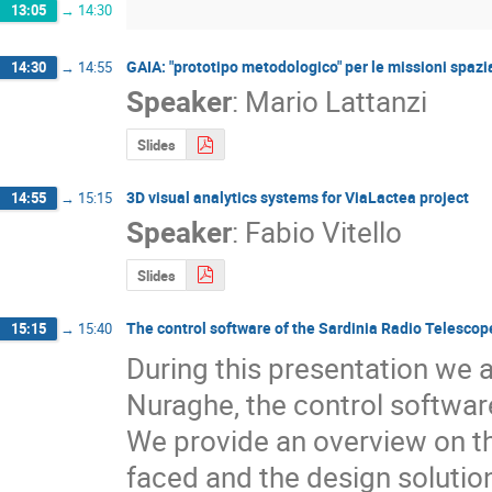
13:05
→
14:30
GAIA: "prototipo metodologico" per le missioni spazia
14:30
→
14:55
Speaker
:
Mario Lattanzi
Slides
3D visual analytics systems for ViaLactea project
14:55
→
15:15
Speaker
:
Fabio Vitello
Slides
The control software of the Sardinia Radio Telescop
15:15
→
15:40
During this presentation we a
Nuraghe, the control software
We provide an overview on t
faced and the design solution