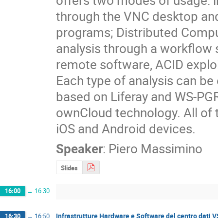
offers two modes of usage: in
through the VNC desktop and 
programs; Distributed Computi
analysis through a workflow s
remote software, ACID exploi
Each type of analysis can be
based on Liferay and WS-PGRA
ownCloud technology. All of t
iOS and Android devices.
Speaker
:
Piero Massimino
Slides
16:00
→
16:30
Infrastrutture Hardware e Software del centro dati 
16:30
→
16:50