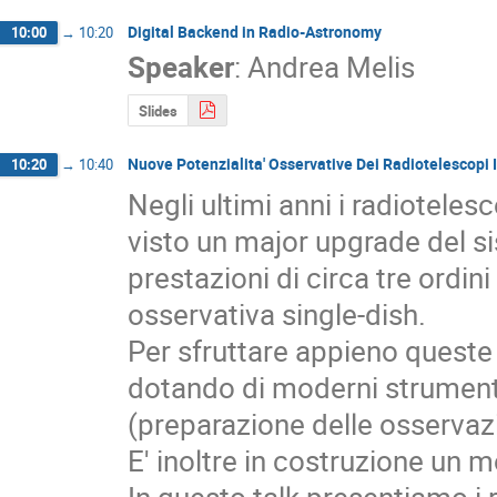
Digital Backend in Radio-Astronomy
10:00
→
10:20
Speaker
:
Andrea Melis
Slides
Nuove Potenzialita' Osservative Dei Radiotelescopi 
10:20
→
10:40
Negli ultimi anni i radioteles
visto un major upgrade del si
prestazioni di circa tre ordini
osservativa single-dish.

Per sfruttare appieno queste 
dotando di moderni strumenti 
(preparazione delle osservazio
E' inoltre in costruzione un m