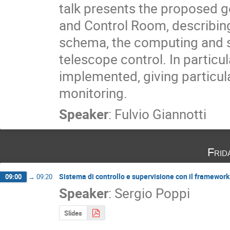
talk presents the proposed 
and Control Room, describing
schema, the computing and st
telescope control. In particu
implemented, giving particul
monitoring.
Speaker
:
Fulvio Giannotti
Frid
Sistema di controllo e supervisione con il framew
09:00
→
09:20
Speaker
:
Sergio Poppi
Slides