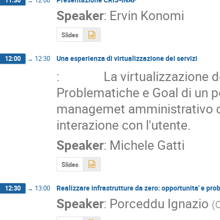
Speaker
:
Ervin Konomi
Slides
Una esperienza di virtualizzazione dei servizi
12:00
→
12:30
:               La virtualizzazio
Problematiche e Goal di un per
managemet amministrativo c
interazione con l'utente.
Speaker
:
Michele Gatti
Slides
Realizzare infrastrutture da zero: opportunita' e pro
12:30
→
13:00
Speaker
:
Porceddu Ignazio
(
O