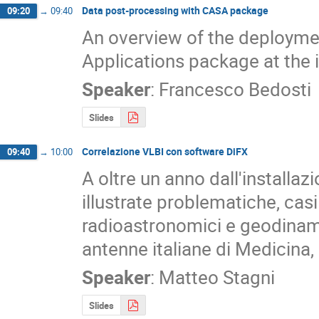
Data post-processing with CASA package
09:20
→
09:40
An overview of the deploym
Applications package at the 
Speaker
:
Francesco Bedosti
Slides
Correlazione VLBI con software DiFX
09:40
→
10:00
A oltre un anno dall'installaz
illustrate problematiche, casi
radioastronomici e geodinamic
antenne italiane di Medicina,
Speaker
:
Matteo Stagni
Slides