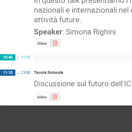
In questo talk presentiamo i r
nazionali e internazionali nel 
attività future.
Speaker
:
Simona Righini
Slides
10:40
→
11:10
Tavola Rotonda
11:10
→
13:00
Discussione sul futuro dell'IC
slides