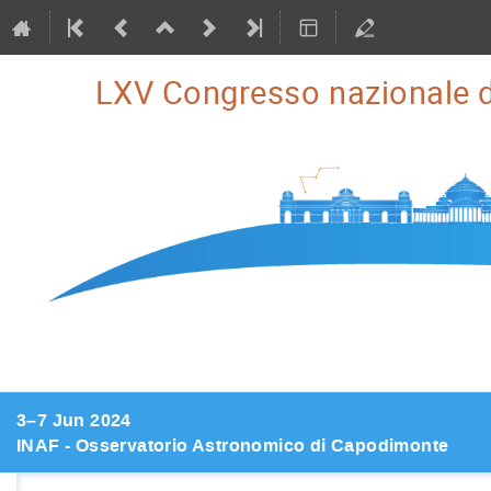
LXV Congresso nazionale d
3–7 Jun 2024
INAF - Osservatorio Astronomico di Capodimonte