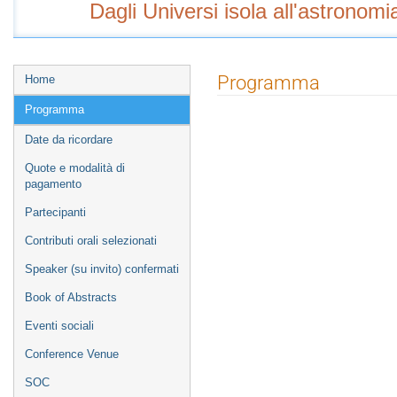
Dagli Universi isola all'astronom
Event
Programma
Home
menu
Programma
Date da ricordare
Quote e modalità di
pagamento
Partecipanti
Contributi orali selezionati
Speaker (su invito) confermati
Book of Abstracts
Eventi sociali
Conference Venue
SOC