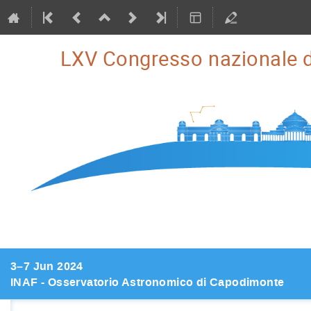
LXV Congresso nazionale d
3–7 Jun 2024
INAF - Osservatorio Astronomico di Capodimonte