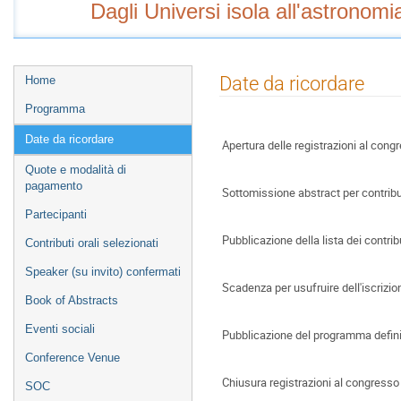
Dagli Universi isola all'astronom
Event
Date da ricordare
Home
menu
Programma
Date da ricordare
Apertura delle registrazioni al cong
Quote e modalità di
pagamento
Sottomissione abstract per contribut
Partecipanti
Pubblicazione della lista dei contribu
Contributi orali selezionati
Speaker (su invito) confermati
Scadenza per usufruire dell'iscrizio
Book of Abstracts
Eventi sociali
Pubblicazione del programma defini
Conference Venue
Chiusura registrazioni al congresso
SOC