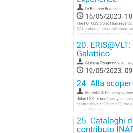
contribution
Dr
Beatrice Bucciarelli
page
16/05/2023, 18
The FOTOSS project has recently c
OATo) photographic collection, co
observations, by means of a high
Chinese Academy of Sciences (S
20.
ERIS@VLT: u
Go
Galattico
to
contribution
Giuliana Fiorentino
(
Istituto Naz
page
19/05/2023, 09
24.
Alla scopert
Marcella Di Criscienzo
(
Istitu
Rubin LSST è una facility osserva
campo visivo di 9,6 gradi^2, che a
circa 1000 volte .
Nel 2017 l'INAF ha siglato un accor
25.
Cataloghi di 
Go
contributo IN
to