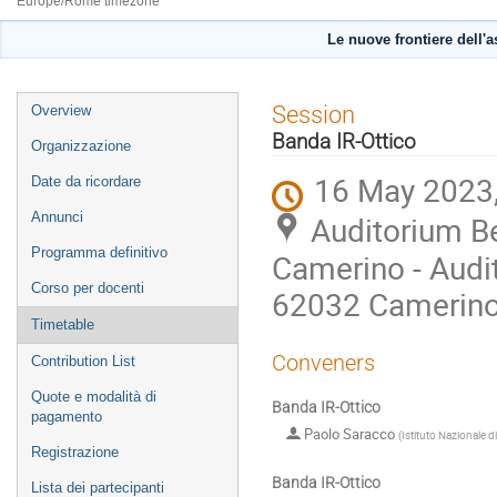
Europe/Rome timezone
Le nuove frontiere dell'a
Event
Session
Overview
menu
Banda IR-Ottico
Organizzazione
16 May 2023,
Date da ricordare
Annunci
Auditorium Be
Programma definitivo
Camerino - Audit
Corso per docenti
62032 Camerin
Timetable
Conveners
Contribution List
Quote e modalità di
Banda IR-Ottico
pagamento
Paolo Saracco
(
Istituto Nazionale d
Registrazione
Banda IR-Ottico
Lista dei partecipanti