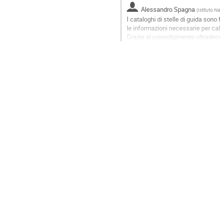
contribution
Alessandro Spagna
(
Istituto N
page
I cataloghi di stelle di guida sono
le informazioni necessarie per ca
Grazie al coinvolgimento ultradece
(Hipparcos, GSC-II, Gaia) e...
Go
to
contribution
page