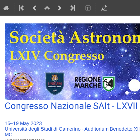
Congresso Nazionale SAIt - LXVI
15–19 May 2023
Università degli Studi di Camerino - Auditorium Benedetto XI
MC