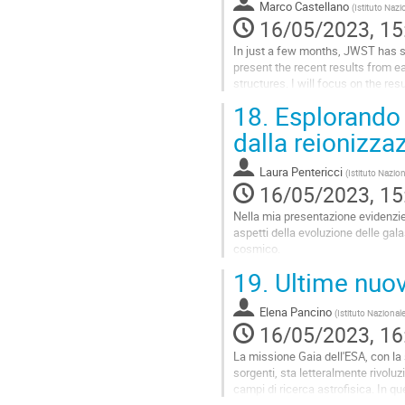
Marco Castellano
(
Istituto Nazi
16/05/2023, 15
In just a few months, JWST has st
present the recent results from e
structures. I will focus on the r
UV-bright galaxies at z>9, and...
18.
Esplorando l
Go
dalla reionizz
to
contribution
Laura Pentericci
(
Istituto Nazion
page
16/05/2023, 15
Nella mia presentazione evidenzier
aspetti della evoluzione delle gal
cosmico.
19.
Ultime nuov
Go
to
contribution
Elena Pancino
(
Istituto Nazionale
page
16/05/2023, 16
La missione Gaia dell'ESA, con la su
sorgenti, sta letteralmente rivolu
campi di ricerca astrofisica. In qu
quelli...