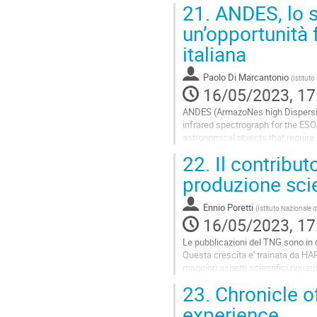
21.
ANDES, lo sp
Go
un’opportunità 
to
italiana
contribution
page
Paolo Di Marcantonio
(
Istituto
16/05/2023, 17
ANDES (ArmazoNes high Dispersion
infrared spectrograph for the ES
astronomical objects that require h
exoplanets, find the first stars born
22.
Il contribut
Go
produzione scie
to
contribution
Ennio Poretti
(
Istituto Nazionale d
page
16/05/2023, 17
Le pubblicazioni del TNG sono in c
Questa crescita e' trainata da HAR
maggiori aspetti scientifici rigua
degli strumenti di prima...
23.
Chronicle o
Go
experience
to