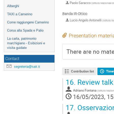
Paolo Saracco
(
Istituto Nazionale d
Alberghi
Banda IR-Ottico
TAXI a Camerino
Lucio Angelo Antonelli
(
Istituto N
Come raggiungere Camerino
Corsa alla Spada e Palio
Presentation materi
La carta, patrimonio
marchigiano - Esibizioni e
visita guidate
There are no mater
Contact
segreteria@sait.it
Contribution list
Time
16.
Review talk
Adriano Fontana
(
Istituto Nazion
16/05/2023, 15
17.
Osservazion