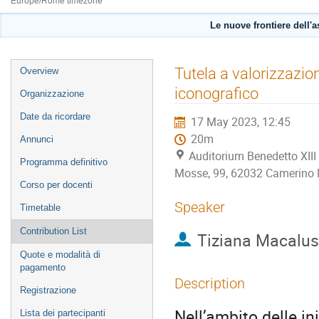
Europe/Rome timezone
Le nuove frontiere dell'a
Event
Tutela a valorizzazion
Overview
menu
iconografico
Organizzazione
Date da ricordare
17 May 2023, 12:45
20m
Annunci
Auditorium Benedetto XIII 
Programma definitivo
Mosse, 99, 62032 Camerino
Corso per docenti
Speaker
Timetable
Contribution List
Tiziana Macalu
Quote e modalità di
pagamento
Description
Registrazione
Nell’ambito delle in
Lista dei partecipanti