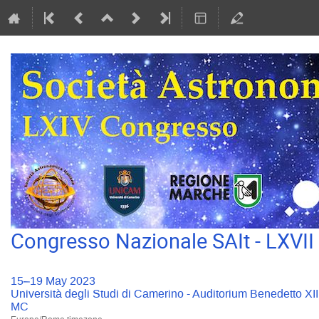
Congresso Nazionale SAIt - LXVI
15–19 May 2023
Università degli Studi di Camerino - Auditorium Benedetto XI
MC