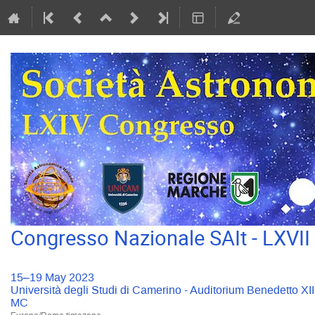
Congresso Nazionale SAIt - LXVI
15–19 May 2023
Università degli Studi di Camerino - Auditorium Benedetto XI
MC