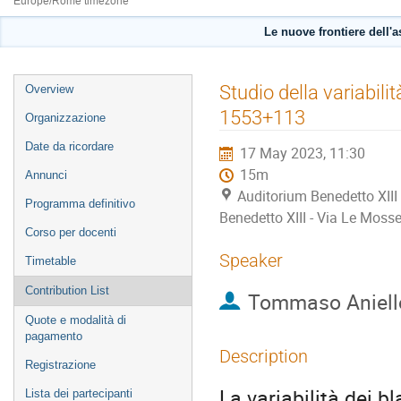
Europe/Rome timezone
Le nuove frontiere dell'a
Event
Studio della variabil
Overview
menu
1553+113
Organizzazione
Date da ricordare
17 May 2023, 11:30
15m
Annunci
Auditorium Benedetto XIII 
Programma definitivo
Benedetto XIII - Via Le Mos
Corso per docenti
Speaker
Timetable
Contribution List
Tommaso Aniell
Quote e modalità di
pagamento
Description
Registrazione
La variabilità dei 
Lista dei partecipanti