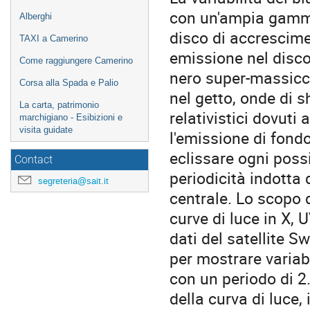
con un'ampia gamma 
Alberghi
disco di accrescimen
TAXI a Camerino
emissione nel disco
Come raggiungere Camerino
nero super-massicci
Corsa alla Spada e Palio
nel getto, onde di s
La carta, patrimonio
relativistici dovuti
marchigiano - Esibizioni e
visita guidate
l'emissione di fond
eclissare ogni possi
Contact
periodicità indotta
segreteria@sait.it
centrale. Lo scopo d
curve di luce in X,
dati del satellite S
per mostrare variabi
con un periodo di 2
della curva di luce,