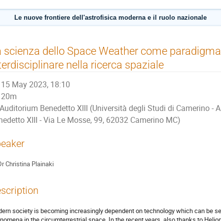
Le nuove frontiere dell'astrofisica moderna e il ruolo nazionale
 scienza dello Space Weather come paradigma 
terdisciplinare nella ricerca spaziale
15 May 2023, 18:10
20m
Auditorium Benedetto XIII (Università degli Studi di Camerino - 
nedetto XIII - Via Le Mosse, 99, 62032 Camerino MC)
eaker
Dr
Christina Plainaki
scription
ern society is becoming increasingly dependent on technology which can be se
nomena in the circumterrestrial space. In the recent years, also thanks to Heli