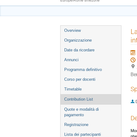
Europe/Rome timezone
Event
La
Overview
menu
in
Organizzazione
Date da ricordare
Annunci
Programma definitivo
Be
Corso per docenti
Sp
Timetable
Contribution List
Quote e modalità di
pagamento
De
Registrazione
Mod
Lista dei partecipanti
phe