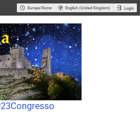
Europe/Rome
English (United Kingdom)
Login
2023Congresso