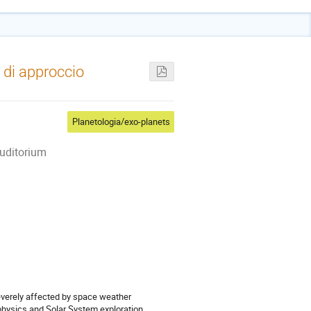
di approccio
Planetologia/exo-planets
Auditorium
verely affected by space weather
ophysics and Solar System exploration