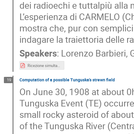
dei radioechi e tuttalpiù alla 
L’esperienza di CARMELO (C
mostra che, pur con semplici 
indagare la traiettoria delle 
Speakers
:
Lorenzo Barbieri
,
Ricezione simultanea di radiometeore con piu osservatori.pdf
Computation of a possible Tunguska's strewn field
19
On June 30, 1908 at about 0
Tunguska Event (TE) occurred,
small rocky asteroid of abou
of the Tunguska River (Central