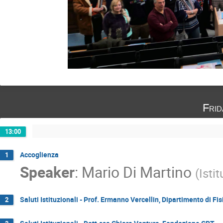
Fri
13:00
Accoglienza
1
Speaker
:
Mario Di Martino
(
Isti
Saluti Istituzionali - Prof. Ermanno Vercellin, Dipartimento di Fi
2