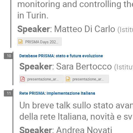
monitoring and controlling th
in Turin.
Speaker
:
Matteo Di Carlo
(
Isti
PRISMA Days 2022.pptx
Database PRISMA: stato e futura evoluzione
10
Speaker
:
Sara Bertocco
(
Istit
presentazione_archivio_status_25.11.2022.pdf
presentazione_archivio_status_25.11.2022.pptx
Rete PRISMA: implementazione Italiana
11
Un breve talk sullo stato av
della rete Italiana, novità e sv
Speaker
:
Andrea Novati