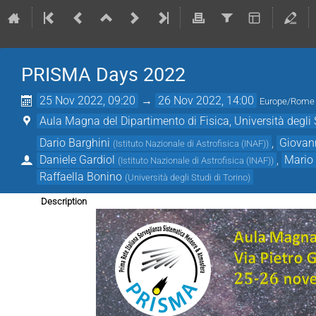
PRISMA Days 2022
25 Nov 2022, 09:20
→
26 Nov 2022, 14:00
Europe/Rome
Aula Magna del Dipartimento di Fisica, Università degli 
Dario Barghini
,
Giovan
(
Istituto Nazionale di Astrofisica (INAF)
)
Daniele Gardiol
,
Mario
(
Istituto Nazionale di Astrofisica (INAF)
)
Raffaella Bonino
(
Università degli Studi di Torino
)
Description