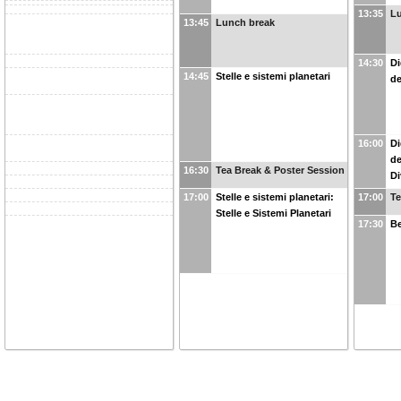
13:35
L
13:45
Lunch break
14:30
Di
14:45
Stelle e sistemi planetari
de
16:00
Di
de
16:30
Tea Break & Poster Session
Di
17:00
Stelle e sistemi planetari:
17:00
Te
Stelle e Sistemi Planetari
17:30
Be