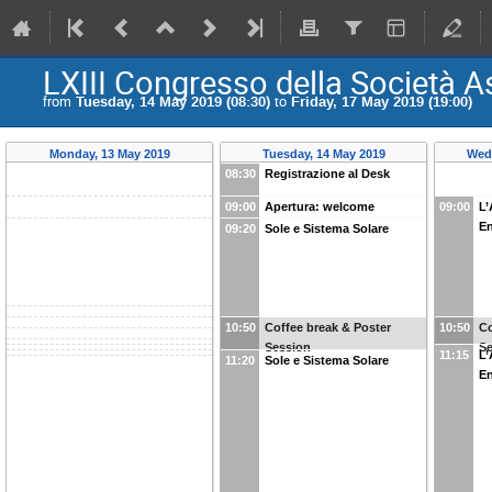
LXIII Congresso della Società A
from
Tuesday, 14 May 2019 (08:30)
to
Friday, 17 May 2019 (19:00)
Monday, 13 May 2019
Tuesday, 14 May 2019
Wed
08:30
Registrazione al Desk
09:00
Apertura: welcome
09:00
L’
En
09:20
Sole e Sistema Solare
10:50
Coffee break & Poster
10:50
Co
Session
S
11:15
L’
11:20
Sole e Sistema Solare
En