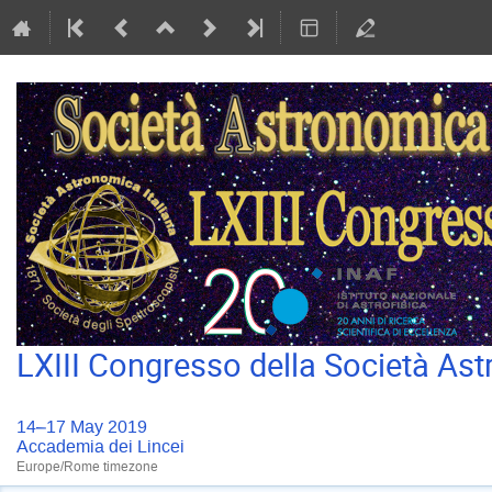
LXIII Congresso della Società Ast
14–17 May 2019
Accademia dei Lincei
Europe/Rome timezone