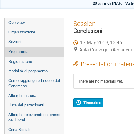
20 anni di INAF: l’Astr
Event
Session
Overview
menu
Conclusioni
Organizzazione
17 May 2019, 13:45
Sezioni
Aula Convegni (Accademia
Programma
Registrazione
Presentation materi
Modalità di pagamento
Come raggiungere la sede del
There are no materials yet.
Congresso
Alberghi in zona
Timetable
Lista dei partecipanti
Alberghi selezionati nei pressi
dei Lincei
Cena Sociale