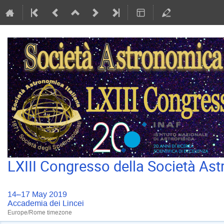
LXIII Congresso della Società Ast
14–17 May 2019
Accademia dei Lincei
Europe/Rome timezone